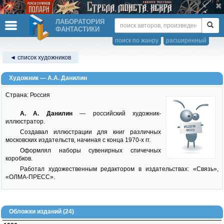
ЛАБОРАТОРИЯ
ФАНТАСТИКИ
поиск по жанру
расширенный
◄ список художников
Художник — А.А. Данилин
Страна: Россия
А. А. Данилин
— российский художник-
иллюстратор.
Создавал иллюстрации для книг различных
московских издательств, начиная с конца 1970-х гг.
Оформлял наборы сувенирных спичечных
коробков.
Работал художественным редактором в издательствах: «Связь»,
«ОЛМА-ПРЕСС».
Обложки изданий (24)