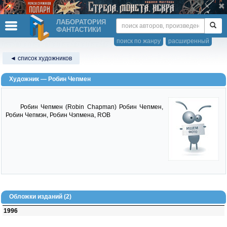
ЛАБОРАТОРИЯ
ФАНТАСТИКИ
поиск по жанру
расширенный
◄ список художников
Художник — Робин Чепмен
Робин Чепмен (Robin Chapman) Робин Чепмен,
Робин Чепмэн, Робин Чэпмена, ROB
Обложки изданий (2)
1996