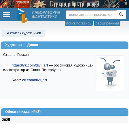
ЛАБОРАТОРИЯ
ФАНТАСТИКИ
поиск по жанру
расширенный
◄ список художников
Художник — Дивия
Страна: Россия
https://vk.com/divi_art
— российская художница-
иллюстратор из Санкт-Петербурга.
Блог:
vk.com/divi_art
Обложки изданий (3)
2025