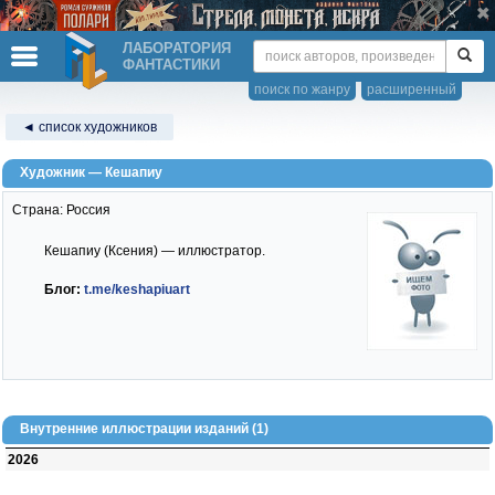
ЛАБОРАТОРИЯ
ФАНТАСТИКИ
поиск по жанру
расширенный
◄ список художников
Художник — Кешапиу
Страна: Россия
Кешапиу (Ксения) — иллюстратор.
Блог:
t.me/keshapiuart
Внутренние иллюстрации изданий (1)
2026