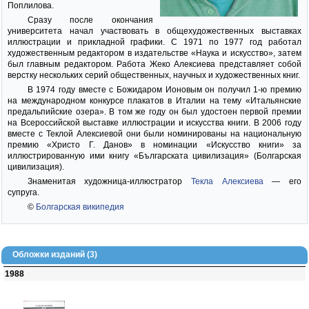
Поплилова.
Сразу после окончания
университета начал участвовать в общехудожественных выставках
иллюстрации и прикладной графики. С 1971 по 1977 год работал
художественным редактором в издательстве «Наука и искусство», затем
был главным редактором. Работа Жеко Алексиева представляет собой
верстку нескольких серий общественных, научных и художественных книг.
В 1974 году вместе с Божидаром Ионовым он получил 1-ю премию
на международном конкурсе плакатов в Италии на тему «Итальянские
предальпийские озера». В том же году он был удостоен первой премии
на Всероссийской выставке иллюстрации и искусства книги. В 2006 году
вместе с Теклой Алексиевой они были номинированы на национальную
премию «Христо Г. Данов» в номинации «Искусство книги» за
иллюстрированную ими книгу «Българската цивилизация» (Болгарская
цивилизация).
Знаменитая художница-иллюстратор
Текла Алексиева
— его
супруга.
©
Болгарская википедия
Обложки изданий (3)
1988