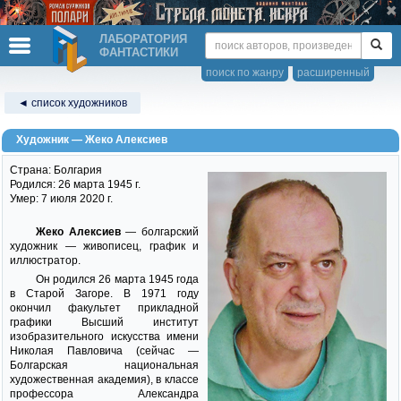
ЛАБОРАТОРИЯ
ФАНТАСТИКИ
поиск по жанру
расширенный
◄ список художников
Художник — Жеко Алексиев
Страна: Болгария
Родился: 26 марта 1945 г.
Умер: 7 июля 2020 г.
Жеко Алексиев
— болгарский
художник — живописец, график и
иллюстратор.
Он родился 26 марта 1945 года
в Старой Загоре. В 1971 году
окончил факультет прикладной
графики Высший институт
изобразительного искусства имени
Николая Павловича (сейчас —
Болгарская национальная
художественная академия), в классе
профессора Александра