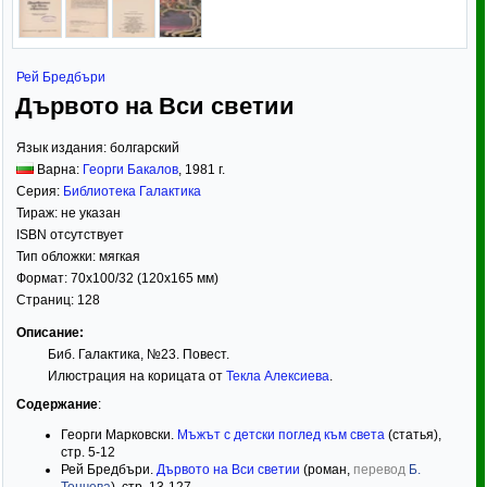
Рей Бредбъри
Дървото на Вси светии
Язык издания:
болгарский
Варна:
Георги Бакалов
,
1981
г.
Серия:
Библиотека Галактика
Тираж:
не указан
ISBN отсутствует
Тип обложки:
мягкая
Формат:
70x100/32
(120x165 мм)
Страниц:
128
Описание:
Биб. Галактика, №23. Повест.
Илюстрация на корицата от
Текла Алексиева
.
Содержание
:
Георги Марковски.
Мъжът с детски поглед към света
(статья),
стр. 5-12
Рей Бредбъри.
Дървото на Вси светии
(роман,
перевод
Б.