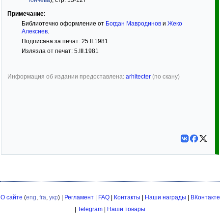
Тончева
), стр. 13-127
Примечание:
Библиотечно оформление от
Богдан Мавродинов
и
Жеко
Алексиев
.
Подписана за печат: 25.II.1981
Излязла от печат: 5.III.1981
Информация об издании предоставлена:
arhitecter
(по скану)
О сайте
(
eng
,
fra
,
укр
) |
Регламент
|
FAQ
|
Контакты
|
Наши награды
|
ВКонтакте
|
Telegram
|
Наши товары