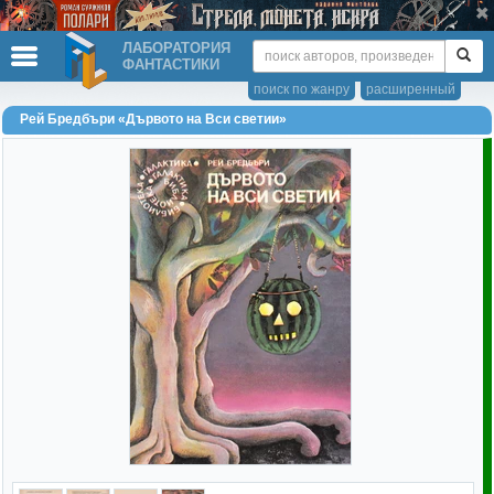
ЛАБОРАТОРИЯ
ФАНТАСТИКИ
поиск по жанру
расширенный
Рей Бредбъри «Дървото на Вси светии»