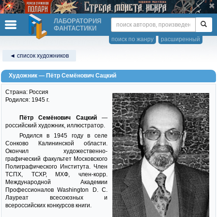
ЛАБОРАТОРИЯ
ФАНТАСТИКИ
поиск по жанру
расширенный
◄ список художников
Художник — Пётр Семёнович Сацкий
Страна: Россия
Родился: 1945 г.
Пётр Семёнович Сацкий
—
российский художник, иллюстратор.
Родился в 1945 году в селе
Сонково Калининской области.
Окончил художественно-
графический факультет Московского
Полиграфического Института. Член
ТСПХ, ТСХР, МХФ, член-корр.
Международной Академии
Профессионалов Washington D. C.
Лауреат всесоюзных и
всероссийских конкурсов книги.