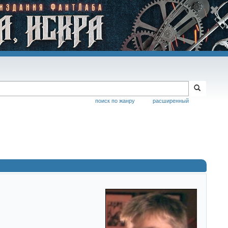
поиск по жанру
расширенный