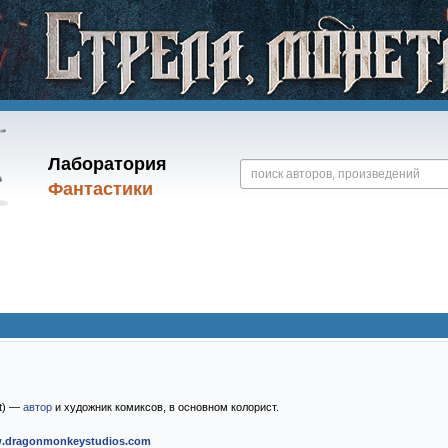
Лаборатория
Фантастики
t) —
автор
и художник комиксов, в основном колорист.
.dragonmonkeystudios.com