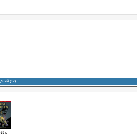
аний (17)
15 г.