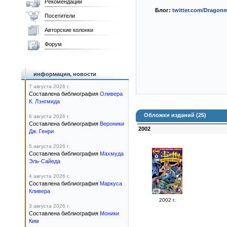
Рекомендации
Блог:
twitter.com/Dragon
Посетители
Авторские колонки
Форум
информация, новости
7 августа 2026 г.
Составлена библиография
Оливера
К. Лэнгмида
Обложки изданий (25)
6 августа 2026 г.
Составлена библиография
Вероники
2002
Дж. Генри
5 августа 2026 г.
Составлена библиография
Махмуда
Эль-Сайеда
4 августа 2026 г.
Составлена библиография
Маркуса
Кливера
2002 г.
3 августа 2026 г.
Составлена библиография
Моники
Ким