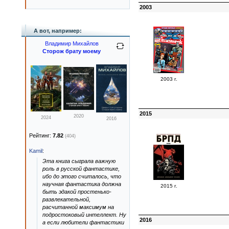
2003
А вот, например:
Владимир Михайлов
Сторож брату моему
2003 г.
2015
2020
2024
2016
Рейтинг:
7.82
(404)
Kamil
:
Эта книга сыграла важную
роль в русской фантастике,
ибо до этого считалось, что
научная фантастика должна
2015 г.
быть эдакой простенько-
развлекательной,
расчитанной максимум на
подростоковый интеллект. Ну
2016
а если любители фантастики