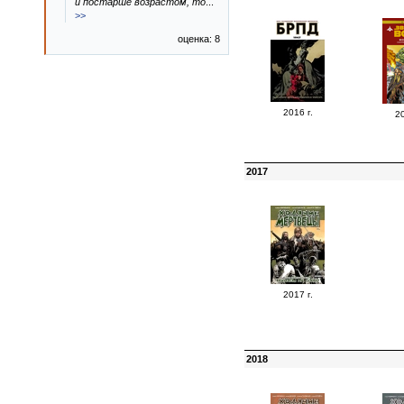
и постарше возрастом, то
...
>>
оценка: 8
2016 г.
20
2017
2017 г.
2018