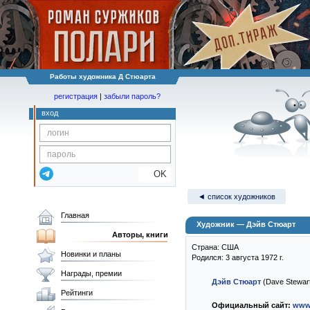
Работы художника Д Стюарта
регистрация
|
забыли пароль?
вход
OK
◄ список художников
Главная
Художник — Дэйв Стюарт
Авторы, книги
Страна: США
Новинки и планы
Родился: 3 августа 1972 г.
Награды, премии
Дэйв Стюарт
(Dave Stewar
Рейтинги
Официальный сайт:
www