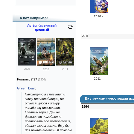
2010 г.
А вот, например:
Артём Каменистый
Девятый
2011
2025
2011
2018
2011 г.
Рейтинг:
7.97
(2306)
Green_Bear
:
Наконец-то я смог найти
Внутренние иллюстрации изд
книгу про попаданцев, не
относящуюся к жанру
1964
попаданец-прогрессор.
Главный герой, Дан не
бросается немедленно
повторять все изобретения,
сделанные на земле. Ему бы
для начала выжить! К плюсам