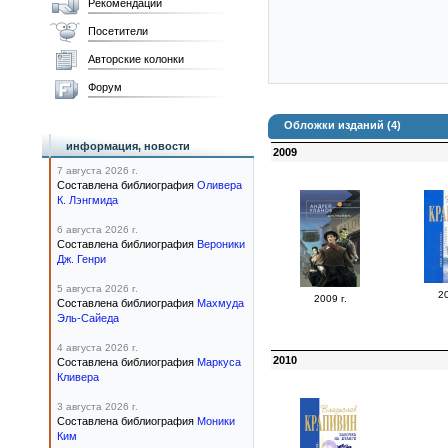
Рекомендации
Посетители
Авторские колонки
Форум
Обложки изданий (4)
информация, новости
2009
7 августа 2026 г.
Составлена библиография
Оливера
К. Лэнгмида
6 августа 2026 г.
Составлена библиография
Вероники
Дж. Генри
5 августа 2026 г.
20
2009 г.
Составлена библиография
Махмуда
Эль-Сайеда
4 августа 2026 г.
2010
Составлена библиография
Маркуса
Кливера
3 августа 2026 г.
Составлена библиография
Моники
Ким