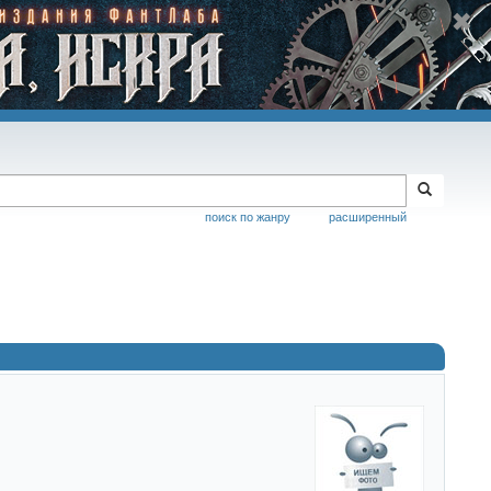
поиск по жанру
расширенный