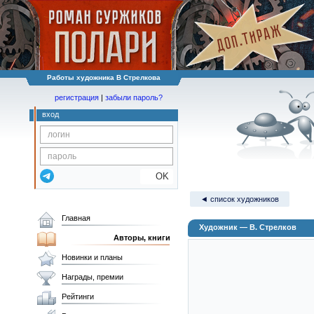
Работы художника В Стрелкова
регистрация
|
забыли пароль?
вход
OK
◄ список художников
Главная
Художник — В. Стрелков
Авторы, книги
Новинки и планы
Награды, премии
Рейтинги