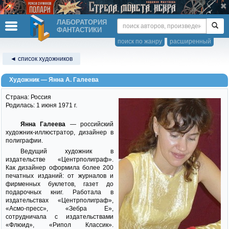
ЛАБОРАТОРИЯ
ФАНТАСТИКИ
поиск по жанру
расширенный
◄ список художников
Художник — Янна А. Галеева
Страна: Россия
Родилась: 1 июня 1971 г.
Янна Галеева
— российский
художник-иллюстратор, дизайнер в
полиграфии.
Ведущий художник в
издательстве «Центрполиграф».
Как дизайнер оформила более 200
печатных изданий: от журналов и
фирменных буклетов, газет до
подарочных книг. Работала в
издательствах «Центрполиграф»,
«Асмо-пресс», «Зебра Е»,
сотрудничала с издательствами
«Флюид», «Рипол Классик».