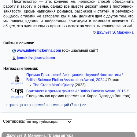
Писательство — это, конечно же, неплохой способ объединить
работу и заботу о семье, однако все вместе держит меня в постоянной
занятости. Кроме написания романов, рассказов и статей, я регулярно
общаюсь с такими же авторами, как я. Мы делимся друг с другом тем, что
мы пишем, идеями и набросками. Критикуем и помогаем новичкам. В
общем, это один из самых приятных аспектов моего нынешнего занятия!
©
Джульет Э. Маккенна
Сайты и ссылки:
www.julietemckenna.com
(официальный сайт)
jemck.livejournal.com
Награды и премии:
Премия Британской Ассоциации Научной Фантастики /
British Science Fiction Association Award, 2024
//
Роман
→
лауреат
The Green Man's Quarry
(2023)
Британская премия фэнтези / British Fantasy Award, 2015
//
Специальная премия (премия им. Карла Эдварда Вагнера)
лауреат
страница всех премий и номинаций (7 шт.) >>
Сортировка:
Джульет Э. Маккенна. Планы автора