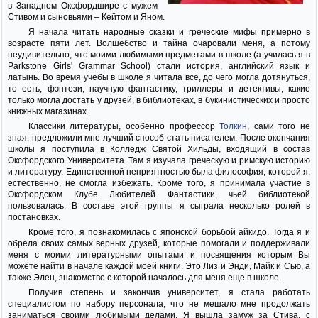
в Западном Оксфордшире с мужем
Стивом и сыновьями – Кейтом и Яном.
Я начала читать народные сказки и греческие мифы примерно в
возрасте пяти лет. Волшебство и тайна очаровали меня, а потому
неудивительно, что моими любимыми предметами в школе (а училась я в
Parkstone Girls' Grammar School) стали история, английский язык и
латынь. Во время учебы в школе я читала все, до чего могла дотянуться,
то есть, фэнтези, научную фантастику, триллеры и детективы, какие
только могла достать у друзей, в библиотеках, в букинистических и просто
книжных магазинах.
Классики литературы, особенно профессор
Толкин
, сами того не
зная, предложили мне лучший способ стать писателем. После окончания
школы я поступила в Колледж Святой Хильды, входящий в состав
Оксфордского Университета. Там я изучала греческую и римскую историю
и литературу. Единственной неприятностью была философия, которой я,
естественно, не смогла избежать. Кроме того, я принимала участие в
Оксфордском Клубе Любителей Фантастики, чьей библиотекой
пользовалась. В составе этой группы я сыграла несколько ролей в
постановках.
Кроме того, я познакомилась с японской борьбой айкидо. Тогда я и
обрела своих самых верных друзей, которые помогали и поддерживали
меня с моими литературными опытами и посвящения которым Вы
можете найти в начале каждой моей книги. Это Лиз и Энди, Майк и Сью, а
также Элен, знакомство с которой началось для меня еще в школе.
Получив степень и закончив университет, я стала работать
специалистом по набору персонала, что не мешало мне продолжать
заниматься своими любимыми делами. Я вышла замуж за Стива, с