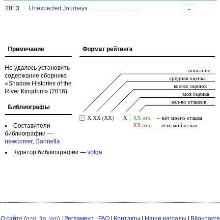
2013
Unexpected Journeys
-
Примечание
Формат рейтинга
Не удалось установить
содержание сборника
«Shadow Histories of the
River Kingdom» (2016).
Библиографы
Составители
библиографии —
newcomer
,
Darinella
Куратор библиографии —
volga
О сайте
(
eng
,
fra
,
укр
) |
Регламент
|
FAQ
|
Контакты
|
Наши награды
|
ВКонтакте