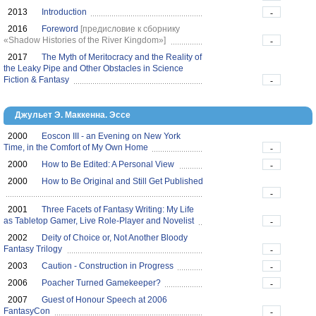
2013
Introduction
-
2016
Foreword
[предисловие к сборнику
«Shadow Histories of the River Kingdom»]
-
2017
The Myth of Meritocracy and the Reality of
the Leaky Pipe and Other Obstacles in Science
Fiction & Fantasy
-
Джульет Э. Маккенна. Эссе
2000
Eoscon III - an Evening on New York
Time, in the Comfort of My Own Home
-
2000
How to Be Edited: A Personal View
-
2000
How to Be Original and Still Get Published
-
2001
Three Facets of Fantasy Writing: My Life
as Tabletop Gamer, Live Role-Player and Novelist
-
2002
Deity of Choice or, Not Another Bloody
Fantasy Trilogy
-
2003
Caution - Construction in Progress
-
2006
Poacher Turned Gamekeeper?
-
2007
Guest of Honour Speech at 2006
FantasyCon
-