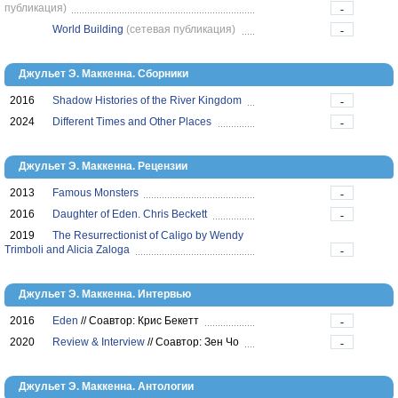
публикация)
-
World Building
(сетевая публикация)
-
Джульет Э. Маккенна. Сборники
2016
Shadow Histories of the River Kingdom
-
2024
Different Times and Other Places
-
Джульет Э. Маккенна. Рецензии
2013
Famous Monsters
-
2016
Daughter of Eden. Chris Beckett
-
2019
The Resurrectionist of Caligo by Wendy
Trimboli and Alicia Zaloga
-
Джульет Э. Маккенна. Интервью
2016
Eden
//
Соавтор: Крис Бекетт
-
2020
Review & Interview
//
Соавтор: Зен Чо
-
Джульет Э. Маккенна. Антологии