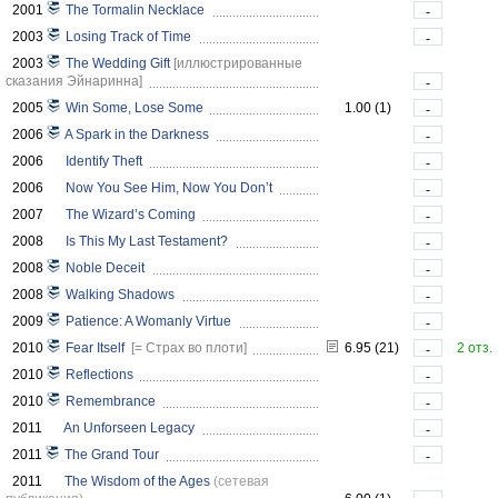
2001
The Tormalin Necklace
-
2003
Losing Track of Time
-
2003
The Wedding Gift
[иллюстрированные
сказания Эйнаринна]
-
2005
Win Some, Lose Some
1.00 (1)
-
2006
A Spark in the Darkness
-
2006
Identify Theft
-
2006
Now You See Him, Now You Don’t
-
2007
The Wizard’s Coming
-
2008
Is This My Last Testament?
-
2008
Noble Deceit
-
2008
Walking Shadows
-
2009
Patience: A Womanly Virtue
-
2010
Fear Itself
[= Страх во плоти]
6.95 (21)
2 отз.
-
2010
Reflections
-
2010
Remembrance
-
2011
An Unforseen Legacy
-
2011
The Grand Tour
-
2011
The Wisdom of the Ages
(сетевая