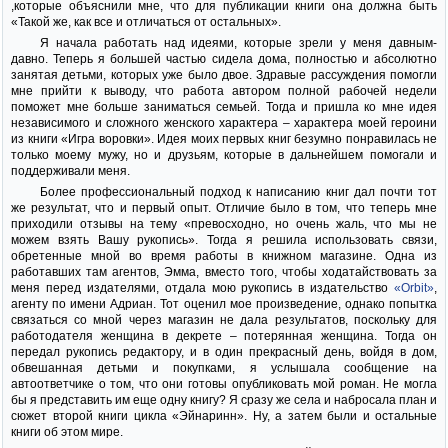
,которые объяснили мне, что для публикации книги она должна быть
«Такой же, как все и отличаться от остальных».
Я начала работать над идеями, которые зрели у меня давным-
давно. Теперь я большей частью сидела дома, полностью и абсолютно
занятая детьми, которых уже было двое. Здравые рассуждения помогли
мне прийти к выводу, что работа автором полной рабочей недели
поможет мне больше заниматься семьей. Тогда и пришла ко мне идея
независимого и сложного женского характера – характера моей героини
из книги «Игра воровки». Идея моих первых книг безумно понравилась не
только моему мужу, но и друзьям, которые в дальнейшем помогали и
поддерживали меня.
Более профессиональный подход к написанию книг дал почти тот
же результат, что и первый опыт. Отличие было в том, что теперь мне
приходили отзывы на тему «превосходно, но очень жаль, что мы не
можем взять Вашу рукопись». Тогда я решила использовать связи,
обретенные мной во время работы в книжном магазине. Одна из
работавших там агентов, Эмма, вместо того, чтобы ходатайствовать за
меня перед издателями, отдала мою рукопись в издательство
«Orbit»
,
агенту по имени Адриан. Тот оценил мое произведение, однако попытка
связаться со мной через магазин не дала результатов, поскольку для
работодателя женщина в декрете – потерянная женщина. Тогда он
передал рукопись редактору, и в один прекрасный день, войдя в дом,
обвешанная детьми и покупками, я услышала сообщение на
автоответчике о том, что они готовы опубликовать мой роман. Не могла
бы я представить им еще одну книгу? Я сразу же села и набросала план и
сюжет второй книги цикла «Эйнаринн». Ну, а затем были и остальные
книги об этом мире.