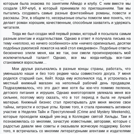
которым была знакома по занятиям Айкидо и клубу. С ним вместе мы
создали LRP-клуб, в который принимали по приглашениям. Там мы
пытались создавать самые разные фэнтезийные романы, повести и
рассказы. Эти, в общем-то, несерьезные опыты помогли мне понять, что
делает роман хорошим, качественным, способным захватить и удержать
читателя.
Тогда же был создан мой первый роман, который я посылала самым
разным агентам и издательствам. Однако в ответ я получала письма на
тему «неплохо, но ничего особенного» или «ничего оригинально, десятки
подобных рукописей ложатся на мой стол ежедневно». Подобные ответы
бесконечно злили меня, как же так, они смели проигнорировать мой
исключительный талант! Однако, все мы когда-нибудь все-таки
становимся взрослыми…
Мои друзья разъехались в разные концы страны, работать, что
уменьшало наши и без того редкие часы совместного досуга. У меня
родился старший сын, Кейт. Когда ему исполнился год, я устроилась в
местный книжный магазин на неполный рабочий день продавцом.
Подразумевалось, что это даст мне хотя бы кое-что помимо пеленок,
детского питания и игрушек. Однако книготорговля увлекала меня все
сильнее, поэтому могу сказать, что в тот период я была не лучшей
матерью. Книжный бизнес стал приоткрывать для меня многие свои
тайны, хитрости и острые углы. Кроме того, я стала принимать активное
участие в Неделях Тайн и Преступлений (Crime and Mystery Weekends),
которые проходили каждый уик-энд в Колледже святой Хильды. Там я
познакомилась со многими, зачастую известными, авторами, которые с
радостью давали мне советы и оказывали всяческую поддержку. Более
того, я встречалась со многими литературными агентами и издателями