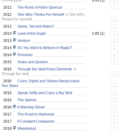
публикация)
6.00 (1)
-
2012
The Roots of Aston Quercus
-
2012
She-Who-Thinks-For-Herself
[= She Who
Thinks For Herself]
-
2013
Game, Set and Match?
-
2013
Land of the Eagle
2.00 (1)
-
2013
Venture
-
2014
Do You Want to Believe in Magic?
-
2014
Promises
-
2015
Notes and Queries
-
2016
Through the Veils/Trace Elements
[=
Through the Veil]
-
2016
Coins, Fights and Stories Always Have
Two Sides
-
2016
Speak Softly and Carry a Big Stick
-
2016
The Sphere
-
2016
A Warning Shiver
-
2017
The Road to Hadrumal
-
2017
A Constant Companion
-
2018
Wanderlust
-