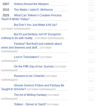
2007
History Around the Margins
-
2010
The Matrix / Juliet E. McKenna
-
2025
What Can Tolkien’s Creative Process
Teach A Writer Today?
-
But Don’t You Just Make It All Up?
(сетевая публикация)
-
But it's just fantasy, isn't it? Escapism,
nothing to do with reality...
(сетевая публикация)
-
Fantasy? But that's just rubbish about
elves and dwarves and stuff...
(сетевая
публикация)
-
Lost in Translation?
(сетевая
публикация)
-
On the Fifth Day of our Journey
(сетевая
публикация)
-
Reasons to be Cheerful
(сетевая
публикация)
-
Should Science Fiction and Fantasy Be
Taught In Schools?
(сетевая публикация)
-
The Art of Writing Fantasy
(сетевая
публикация)
-
Tolkien - Sinner or Saint?
(сетевая