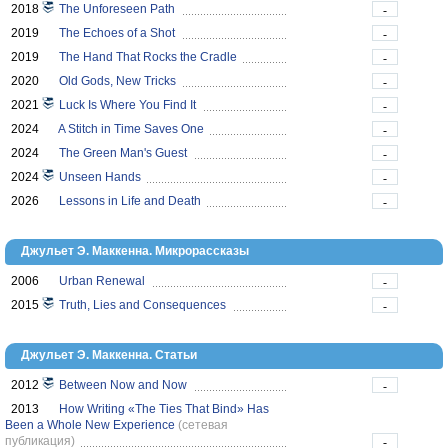
2018
The Unforeseen Path
-
2019
The Echoes of a Shot
-
2019
The Hand That Rocks the Cradle
-
2020
Old Gods, New Tricks
-
2021
Luck Is Where You Find It
-
2024
A Stitch in Time Saves One
-
2024
The Green Man's Guest
-
2024
Unseen Hands
-
2026
Lessons in Life and Death
-
Джульет Э. Маккенна. Микрорассказы
2006
Urban Renewal
-
2015
Truth, Lies and Consequences
-
Джульет Э. Маккенна. Статьи
2012
Between Now and Now
-
2013
How Writing «The Ties That Bind» Has
Been a Whole New Experience
(сетевая
публикация)
-