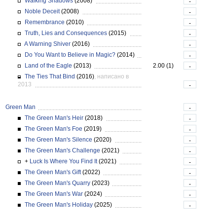
Walking Shadows
(2008)
-
Noble Deceit
(2008)
-
Remembrance
(2010)
-
Truth, Lies and Consequences
(2015)
-
A Warning Shiver
(2016)
-
Do You Want to Believe in Magic?
(2014)
-
Land of the Eagle
(2013)
2.00 (1)
-
The Ties That Bind
(2016)
, написано в
2013
-
Green Man
-
The Green Man's Heir
(2018)
-
The Green Man's Foe
(2019)
-
The Green Man's Silence
(2020)
-
The Green Man's Challenge
(2021)
-
+
Luck Is Where You Find It
(2021)
-
The Green Man's Gift
(2022)
-
The Green Man's Quarry
(2023)
-
The Green Man's War
(2024)
-
The Green Man's Holiday
(2025)
-