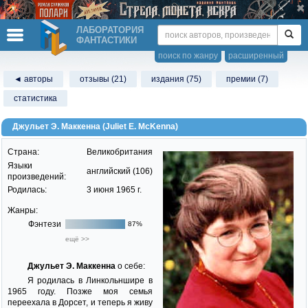
ЛАБОРАТОРИЯ
ФАНТАСТИКИ
поиск по жанру
расширенный
◄ авторы
отзывы (21)
издания (75)
премии (7)
статистика
Джульет Э. Маккенна (Juliet E. McKenna)
Страна:
Великобритания
Языки
английский (106)
произведений:
Родилась:
3 июня 1965 г.
Жанры:
Фэнтези
87%
ещё >>
Джульет Э. Маккенна
о себе:
Я родилась в Линкольншире в
1965 году. Позже моя семья
переехала в Дорсет, и теперь я живу