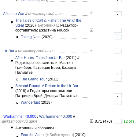
-
After the War
//
межавторский цикл
-
The Tales of Catt & Fisher: The Art of the
Steal
(2020)
[антология]
//
Редактор-
составитель: Джастина Робсон
-
Taking Note
(2020)
-
Ur-Bar
//
межавторский цикл
-
After Hours: Tales from Ur-Bar
(2011)
//
Редакторы-составители: Мартин
Гринберг, Патриция Брей, Джошуа
Палматье
-
The Grand Tour
(2011)
-
Second Round: A Return to the Ur-Bar
(2018)
//
Редакторы-составители:
Патриция Брей, Джошуа Палматье
-
Wanderlust
(2018)
-
Warhammer 40,000
/
Warhammer 40,000
//
межавторский цикл
8.71 (470)
12 отз.
-
Антологии и сборники
Fear the Alien
[= Бойся чужого]
(2010)