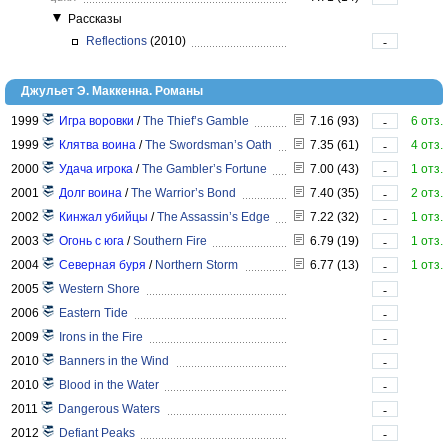
Рассказы
Reflections
(2010)
-
Джульет Э. Маккенна. Романы
1999
Игра воровки
/
The Thief’s Gamble
7.16 (93)
6 отз.
-
1999
Клятва воина
/
The Swordsman’s Oath
7.35 (61)
4 отз.
-
2000
Удача игрока
/
The Gambler’s Fortune
7.00 (43)
1 отз.
-
2001
Долг воина
/
The Warrior’s Bond
7.40 (35)
2 отз.
-
2002
Кинжал убийцы
/
The Assassin’s Edge
7.22 (32)
1 отз.
-
2003
Огонь с юга
/
Southern Fire
6.79 (19)
1 отз.
-
2004
Северная буря
/
Northern Storm
6.77 (13)
1 отз.
-
2005
Western Shore
-
2006
Eastern Tide
-
2009
Irons in the Fire
-
2010
Banners in the Wind
-
2010
Blood in the Water
-
2011
Dangerous Waters
-
2012
Defiant Peaks
-