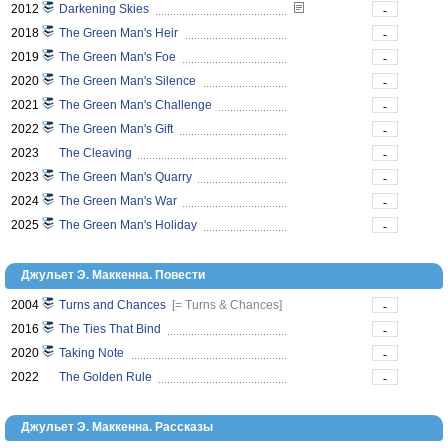
2012
Darkening Skies
-
2018
The Green Man's Heir
-
2019
The Green Man's Foe
-
2020
The Green Man's Silence
-
2021
The Green Man's Challenge
-
2022
The Green Man's Gift
-
2023
The Cleaving
-
2023
The Green Man's Quarry
-
2024
The Green Man's War
-
2025
The Green Man's Holiday
-
Джульет Э. Маккенна. Повести
2004
Turns and Chances
[= Turns & Chances]
-
2016
The Ties That Bind
-
2020
Taking Note
-
2022
The Golden Rule
-
Джульет Э. Маккенна. Рассказы