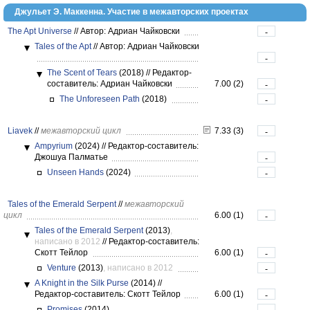
Джульет Э. Маккенна. Участие в межавторских проектах
The Apt Universe
//
Автор: Адриан Чайковски
-
Tales of the Apt
//
Автор: Адриан Чайковски
-
The Scent of Tears
(2018)
//
Редактор-
составитель: Адриан Чайковски
7.00 (2)
-
The Unforeseen Path
(2018)
-
Liavek
//
межавторский цикл
7.33 (3)
-
Ampyrium
(2024)
//
Редактор-составитель:
Джошуа Палматье
-
Unseen Hands
(2024)
-
Tales of the Emerald Serpent
//
межавторский
цикл
6.00 (1)
-
Tales of the Emerald Serpent
(2013)
,
написано в 2012
//
Редактор-составитель:
Скотт Тейлор
6.00 (1)
-
Venture
(2013)
, написано в 2012
-
A Knight in the Silk Purse
(2014)
//
Редактор-составитель: Скотт Тейлор
6.00 (1)
-
Promises
(2014)