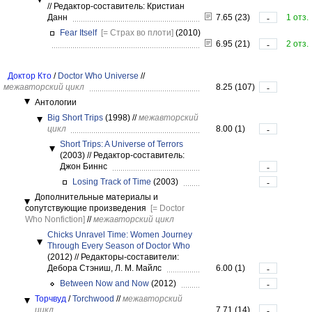
//
Редактор-составитель: Кристиан
Данн
7.65 (23)
1 отз.
-
Fear Itself
[= Страх во плоти]
(2010)
6.95 (21)
2 отз.
-
Доктор Кто
/
Doctor Who Universe
//
межавторский цикл
8.25 (107)
-
Антологии
Big Short Trips
(1998)
//
межавторский
цикл
8.00 (1)
-
Short Trips: A Universe of Terrors
(2003)
//
Редактор-составитель:
Джон Биннс
-
Losing Track of Time
(2003)
-
Дополнительные материалы и
сопутствующие произведения
[= Doctor
Who Nonfiction]
//
межавторский цикл
Chicks Unravel Time: Women Journey
Through Every Season of Doctor Who
(2012)
//
Редакторы-составители:
Дебора Стэниш, Л. М. Майлс
6.00 (1)
-
Between Now and Now
(2012)
-
Торчвуд
/
Torchwood
//
межавторский
цикл
7.71 (14)
-