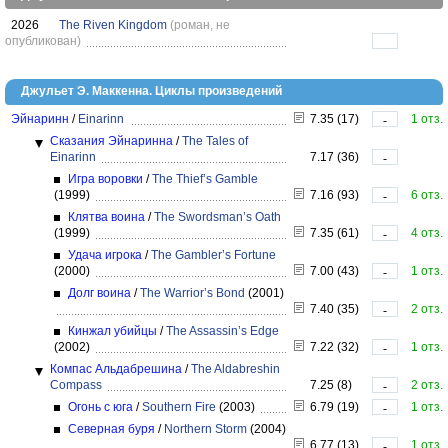
2026
The Riven Kingdom
(роман, не
опубликован)
Джульет Э. Маккенна. Циклы произведений
Эйнаринн
/
Einarinn
7.35 (17)
1 отз.
-
Сказания Эйнаринна
/
The Tales of
Einarinn
7.17 (36)
-
Игра воровки
/
The Thief’s Gamble
(1999)
7.16 (93)
6 отз.
-
Клятва воина
/
The Swordsman’s Oath
(1999)
7.35 (61)
4 отз.
-
Удача игрока
/
The Gambler’s Fortune
(2000)
7.00 (43)
1 отз.
-
Долг воина
/
The Warrior’s Bond
(2001)
7.40 (35)
2 отз.
-
Кинжал убийцы
/
The Assassin’s Edge
(2002)
7.22 (32)
1 отз.
-
Компас Альдабрешина
/
The Aldabreshin
Compass
7.25 (8)
2 отз.
-
Огонь с юга
/
Southern Fire
(2003)
6.79 (19)
1 отз.
-
Северная буря
/
Northern Storm
(2004)
6.77 (13)
1 отз.
-