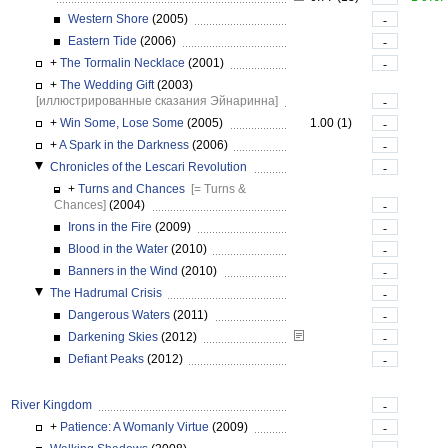
Western Shore
(2005)
-
Eastern Tide
(2006)
-
+
The Tormalin Necklace
(2001)
-
+
The Wedding Gift
(2003)
[иллюстрированные сказания Эйнаринна]
-
+
Win Some, Lose Some
(2005)
1.00 (1)
-
+
A Spark in the Darkness
(2006)
-
Chronicles of the Lescari Revolution
-
+
Turns and Chances
[= Turns &
Chances]
(2004)
-
Irons in the Fire
(2009)
-
Blood in the Water
(2010)
-
Banners in the Wind
(2010)
-
The Hadrumal Crisis
-
Dangerous Waters
(2011)
-
Darkening Skies
(2012)
-
Defiant Peaks
(2012)
-
River Kingdom
-
+
Patience: A Womanly Virtue
(2009)
-