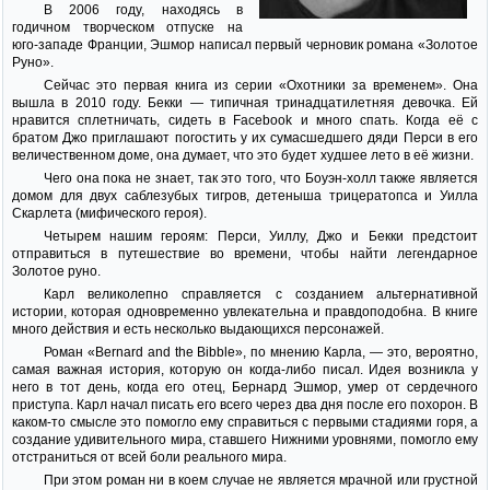
В 2006 году, находясь в
годичном творческом отпуске на
юго-западе Франции, Эшмор написал первый черновик романа «Золотое
Руно».
Сейчас это первая книга из серии «Охотники за временем». Она
вышла в 2010 году. Бекки — типичная тринадцатилетняя девочка. Ей
нравится сплетничать, сидеть в Facebook и много спать. Когда её с
братом Джо приглашают погостить у их сумасшедшего дяди Перси в его
величественном доме, она думает, что это будет худшее лето в её жизни.
Чего она пока не знает, так это того, что Боуэн-холл также является
домом для двух саблезубых тигров, детеныша трицератопса и Уилла
Скарлета (мифического героя).
Четырем нашим героям: Перси, Уиллу, Джо и Бекки предстоит
отправиться в путешествие во времени, чтобы найти легендарное
Золотое руно.
Карл великолепно справляется с созданием альтернативной
истории, которая одновременно увлекательна и правдоподобна. В книге
много действия и есть несколько выдающихся персонажей.
Роман «Bernard and the Bibble», по мнению Карла, — это, вероятно,
самая важная история, которую он когда-либо писал. Идея возникла у
него в тот день, когда его отец, Бернард Эшмор, умер от сердечного
приступа. Карл начал писать его всего через два дня после его похорон. В
каком-то смысле это помогло ему справиться с первыми стадиями горя, а
создание удивительного мира, ставшего Нижними уровнями, помогло ему
отстраниться от всей боли реального мира.
При этом роман ни в коем случае не является мрачной или грустной