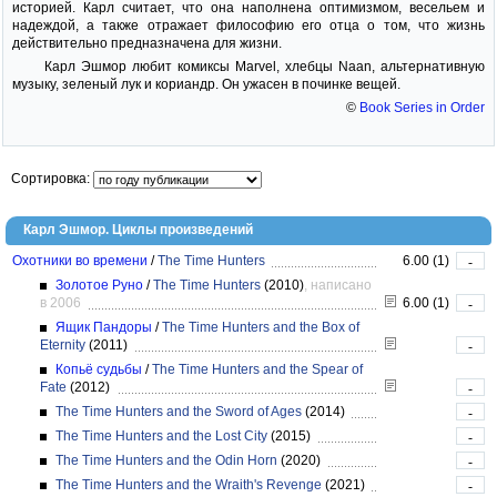
историей. Карл считает, что она наполнена оптимизмом, весельем и
надеждой, а также отражает философию его отца о том, что жизнь
действительно предназначена для жизни.
Карл Эшмор любит комиксы Marvel, хлебцы Naan, альтернативную
музыку, зеленый лук и кориандр. Он ужасен в починке вещей.
©
Book Series in Order
Сортировка:
Карл Эшмор. Циклы произведений
Охотники во времени
/
The Time Hunters
6.00 (1)
-
Золотое Руно
/
The Time Hunters
(2010)
, написано
в 2006
6.00 (1)
-
Ящик Пандоры
/
The Time Hunters and the Box of
Eternity
(2011)
-
Копьё судьбы
/
The Time Hunters and the Spear of
Fate
(2012)
-
The Time Hunters and the Sword of Ages
(2014)
-
The Time Hunters and the Lost City
(2015)
-
The Time Hunters and the Odin Horn
(2020)
-
The Time Hunters and the Wraith's Revenge
(2021)
-