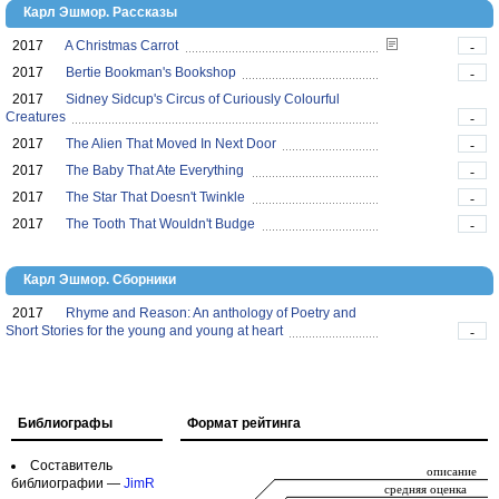
Карл Эшмор. Рассказы
2017
A Christmas Carrot
-
2017
Bertie Bookman's Bookshop
-
2017
Sidney Sidcup's Circus of Curiously Colourful
Creatures
-
2017
The Alien That Moved In Next Door
-
2017
The Baby That Ate Everything
-
2017
The Star That Doesn't Twinkle
-
2017
The Tooth That Wouldn't Budge
-
Карл Эшмор. Сборники
2017
Rhyme and Reason: An anthology of Poetry and
Short Stories for the young and young at heart
-
Библиографы
Формат рейтинга
Составитель
библиографии —
JimR