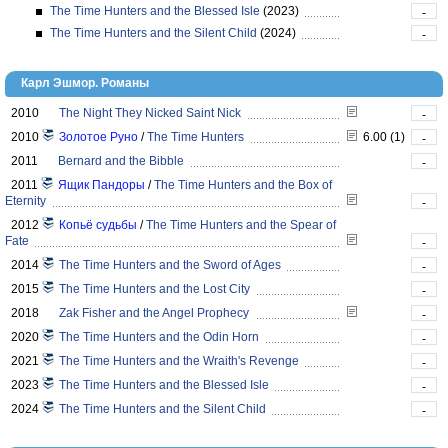
The Time Hunters and the Blessed Isle
(2023)
-
The Time Hunters and the Silent Child
(2024)
-
Карл Эшмор. Романы
2010
The Night They Nicked Saint Nick
-
2010
Золотое Руно
/
The Time Hunters
6.00 (1)
-
2011
Bernard and the Bibble
-
2011
Ящик Пандоры
/
The Time Hunters and the Box of
Eternity
-
2012
Копьё судьбы
/
The Time Hunters and the Spear of
Fate
-
2014
The Time Hunters and the Sword of Ages
-
2015
The Time Hunters and the Lost City
-
2018
Zak Fisher and the Angel Prophecy
-
2020
The Time Hunters and the Odin Horn
-
2021
The Time Hunters and the Wraith's Revenge
-
2023
The Time Hunters and the Blessed Isle
-
2024
The Time Hunters and the Silent Child
-