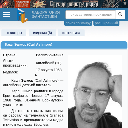
ЛАБОРАТОРИЯ
ФАНТАСТИКИ
поиск по жанру
расширенный
◄ авторы
издания (6)
статистика
Карл Эшмор (Carl Ashmore)
Страна:
Великобритания
Языки
английский (20)
произведений:
17 августа 1968
Родился:
г.
Карл Эшмор
(Carl Ashmore) —
английский детский писатель.
Карл Эшмор родился в городе
Крю, графство Чешир, 17 августа
1968 года. Закончил Борнмутский
университет.
До того, как стать писателем,
он работал на телеканале Granada
Television и преподавателем медиа
и кино в колледже Бёрслем.