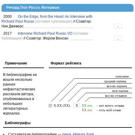
Ричард Пол Руссо. Интервью
2000
On the Edge, from the Heart: An Interview with
Richard Paul Russo
(сетевая публикация)
//
Соавтор:
Ник Джеверс
-
2017
Interview Richard Paul Russo VO
(сетевая
публикация)
//
Соавтор: Жером Венсан
-
Примечание
Формат рейтинга
В библиографию не
вошли несколько
ранних
нефантастических
рассказов автора,
опубликованных в
небольших
литературных
журналах.
Библиографы
Составители библиографии —
zarya
,
Himura Yumi