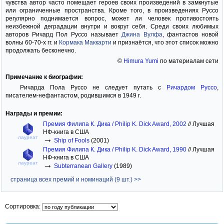
чувства автор часто помещает героев своих произведений в замкнутые
или ограниченные пространства. Кроме того, в произведениях Руссо
регулярно поднимается вопрос, может ли человек противостоять
неизбежной деградации внутри и вокруг себя. Среди своих любимых
авторов Ричард Пол Руссо называет
Джина Вулфа
, фантастов новой
волны 60-70-х гг. и
Кормака Маккарти
и признаётся, что этот список можно
продолжать бесконечно.
©
Himura Yumi
по материалам сети
Примечание к биографии:
Ричарда Пола Руссо не следует путать с
Ричардом Руссо
,
писателем-нефантастом, родившимся в 1949 г.
Награды и премии:
Премия Филипа К. Дика / Philip K. Dick Award, 2002
//
Лучшая
НФ-книга в США
→
лауреат
Ship of Fools
(2001)
Премия Филипа К. Дика / Philip K. Dick Award, 1990
//
Лучшая
НФ-книга в США
→
лауреат
Subterranean Gallery
(1989)
страница всех премий и номинаций (9 шт.) >>
Сортировка: