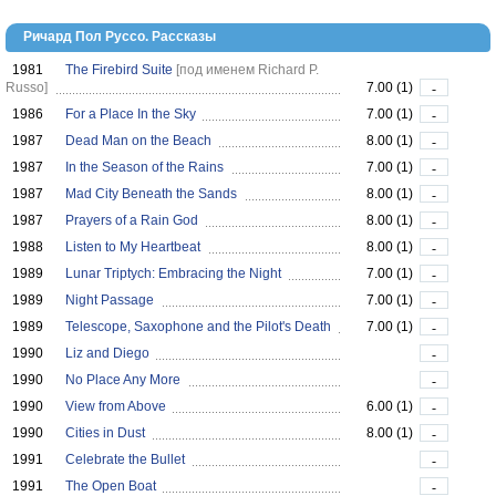
Ричард Пол Руссо. Рассказы
1981
The Firebird Suite
[под именем Richard P.
Russo]
7.00 (1)
-
1986
For a Place In the Sky
7.00 (1)
-
1987
Dead Man on the Beach
8.00 (1)
-
1987
In the Season of the Rains
7.00 (1)
-
1987
Mad City Beneath the Sands
8.00 (1)
-
1987
Prayers of a Rain God
8.00 (1)
-
1988
Listen to My Heartbeat
8.00 (1)
-
1989
Lunar Triptych: Embracing the Night
7.00 (1)
-
1989
Night Passage
7.00 (1)
-
1989
Telescope, Saxophone and the Pilot's Death
7.00 (1)
-
1990
Liz and Diego
-
1990
No Place Any More
-
1990
View from Above
6.00 (1)
-
1990
Cities in Dust
8.00 (1)
-
1991
Celebrate the Bullet
-
1991
The Open Boat
-