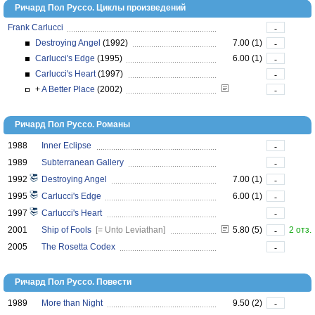
Ричард Пол Руссо. Циклы произведений
Frank Carlucci
-
Destroying Angel
(1992)
7.00 (1)
-
Carlucci's Edge
(1995)
6.00 (1)
-
Carlucci's Heart
(1997)
-
+
A Better Place
(2002)
-
Ричард Пол Руссо. Романы
1988
Inner Eclipse
-
1989
Subterranean Gallery
-
1992
Destroying Angel
7.00 (1)
-
1995
Carlucci's Edge
6.00 (1)
-
1997
Carlucci's Heart
-
2001
Ship of Fools
[= Unto Leviathan]
5.80 (5)
2 отз.
-
2005
The Rosetta Codex
-
Ричард Пол Руссо. Повести
1989
More than Night
9.50 (2)
-