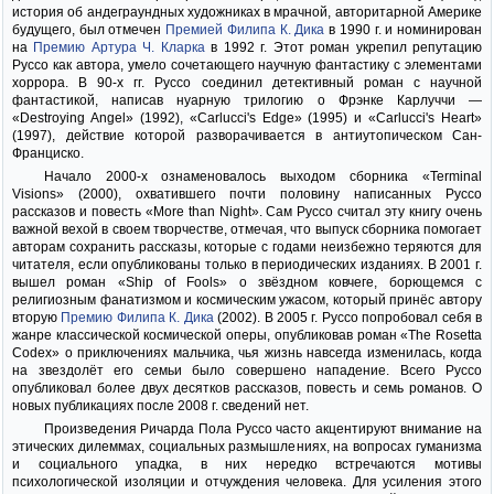
история об андеграундных художниках в мрачной, авторитарной Америке
будущего, был отмечен
Премией Филипа К. Дика
в 1990 г. и номинирован
на
Премию Артура Ч. Кларка
в 1992 г. Этот роман укрепил репутацию
Руссо как автора, умело сочетающего научную фантастику с элементами
хоррора. В 90-х гг. Руссо соединил детективный роман с научной
фантастикой, написав нуарную трилогию о Фрэнке Карлуччи —
«Destroying Angel» (1992), «Carlucci's Edge» (1995) и «Carlucci's Heart»
(1997), действие которой разворачивается в антиутопическом Сан-
Франциско.
Начало 2000-х ознаменовалось выходом сборника «Terminal
Visions» (2000), охватившего почти половину написанных Руссо
рассказов и повесть «More than Night». Сам Руссо считал эту книгу очень
важной вехой в своем творчестве, отмечая, что выпуск сборника помогает
авторам сохранить рассказы, которые с годами неизбежно теряются для
читателя, если опубликованы только в периодических изданиях. В 2001 г.
вышел роман «Ship of Fools» о звёздном ковчеге, борющемся с
религиозным фанатизмом и космическим ужасом, который принёс автору
вторую
Премию Филипа К. Дика
(2002). В 2005 г. Руссо попробовал себя в
жанре классической космической оперы, опубликовав роман «The Rosetta
Codex» о приключениях мальчика, чья жизнь навсегда изменилась, когда
на звездолёт его семьи было совершено нападение. Всего Руссо
опубликовал более двух десятков рассказов, повесть и семь романов. О
новых публикациях после 2008 г. сведений нет.
Произведения Ричарда Пола Руссо часто акцентируют внимание на
этических дилеммах, социальных размышлениях, на вопросах гуманизма
и социального упадка, в них нередко встречаются мотивы
психологической изоляции и отчуждения человека. Для усиления этого