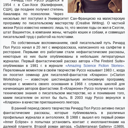
Ричард Пол Руссо родился в
1954 г. в Сан-Хосе (Калифорния,
США), где позднее получил степень
бакалавра по психологии. Через
несколько лет поступил в Университет Сан-Франциско на магистерскую
программу по писательскому мастерству (Creative Writing). О частной
жизни Руссо известно немного: лишь то, что многие годы он жил в Сиэтле,
штат Вашингтон, в компании жены, четырёх кошек и собаки, и совмещал
писательский труд с работой на полставки.
По собственным воспоминаниям, свой писательский путь Ричард
Пол Руссо начал в 20 лет с микрорассказа, написанного на салфетке в
ресторане. Первыми его работами стали нефантастические рассказы,
некоторые из них были опубликованы в небольших литературных
журналах. Первый фантастический рассказ автора «The Firebird Suite»
опубликован в 1981 г. в журнале
«Amazing Science Fiction Stories»
.
Переломным моментом в своём творчестве Руссо называет 1983 г., когда
он посетил семинар для писателей-фантастов «Кларион» («Clarion
Workshop») — известную шестинедельную интенсивную программу,
которая с момента своего основания в 1968 г. служила школой для
начинающих авторов фантастики. В «Кларионе» Руссо получил не только
технические знания о писательском мастерстве, но и понимание того,
каким писателем он хотел бы быть. В 2003 году Руссо вернулся в
«Кларион» в качестве приглашенного лектора.
В ранний период своего творчества Ричард Пол Руссо активно писал
фантастические рассказы, которые публиковались в различных
профильных журналах и антологиях. В 1988 г. вышел его первый роман
«Inner Eclipse» о попытках установить контакт с инопланетянами на
далекой планете. Второй роман автора, «Subterranean Gallery» (1989),