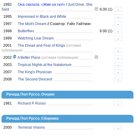
1992
Она сказала: «Жми на газ!»
/
Just Drive, She
Said
6.00 (1)
-
1995
Impressed in Black and White
-
1997
The Idiot's Dream
//
Соавтор: Уэйн Уайтмэн
-
1998
Butterflies
6.00 (1)
-
1999
Watching Lear Dream
-
2001
The Dread and Fear of Kings
(сетевая
публикация)
-
2002
A Better Place
(сетевая публикация)
-
2003
Tropical Nights at the Natatorium
-
2007
The King's Physician
-
2008
The Second Descent
-
Ричард Пол Руссо. Очерки
1981
Richard P. Russo
-
Ричард Пол Руссо. Сборники
2000
Terminal Visions
-