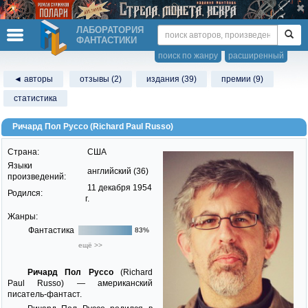
ЛАБОРАТОРИЯ
ФАНТАСТИКИ
поиск по жанру
расширенный
◄ авторы
отзывы (2)
издания (39)
премии (9)
статистика
Ричард Пол Руссо (Richard Paul Russo)
Страна:
США
Языки
английский (36)
произведений:
11 декабря 1954
Родился:
г.
Жанры:
Фантастика
83%
ещё >>
Ричард Пол Руссо
(Richard
Paul Russo) — американский
писатель-фантаст.