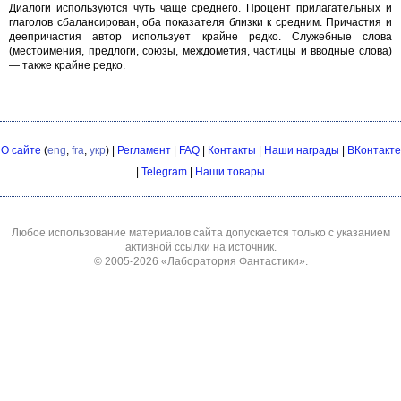
Диалоги используются чуть чаще среднего. Процент прилагательных и
глаголов сбалансирован, оба показателя близки к средним. Причастия и
деепричастия автор использует крайне редко. Служебные слова
(местоимения, предлоги, союзы, междометия, частицы и вводные слова)
— также крайне редко.
О сайте
(
eng
,
fra
,
укр
) |
Регламент
|
FAQ
|
Контакты
|
Наши награды
|
ВКонтакте
|
Telegram
|
Наши товары
Любое использование материалов сайта допускается только с указанием
активной ссылки на источник.
© 2005-2026
«Лаборатория Фантастики»
.