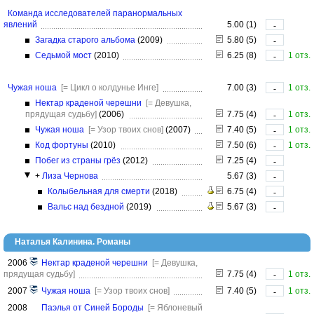
Команда исследователей паранормальных
явлений
5.00 (1)
-
Загадка старого альбома
(2009)
5.80 (5)
-
Седьмой мост
(2010)
6.25 (8)
1 отз.
-
Чужая ноша
[= Цикл о колдунье Инге]
7.00 (3)
1 отз.
-
Нектар краденой черешни
[= Девушка,
прядущая судьбу]
(2006)
7.75 (4)
1 отз.
-
Чужая ноша
[= Узор твоих снов]
(2007)
7.40 (5)
1 отз.
-
Код фортуны
(2010)
7.50 (6)
1 отз.
-
Побег из страны грёз
(2012)
7.25 (4)
-
+
Лиза Чернова
5.67 (3)
-
Колыбельная для смерти
(2018)
6.75 (4)
-
Вальс над бездной
(2019)
5.67 (3)
-
Наталья Калинина. Романы
2006
Нектар краденой черешни
[= Девушка,
прядущая судьбу]
7.75 (4)
1 отз.
-
2007
Чужая ноша
[= Узор твоих снов]
7.40 (5)
1 отз.
-
2008
Паэлья от Синей Бороды
[= Яблоневый