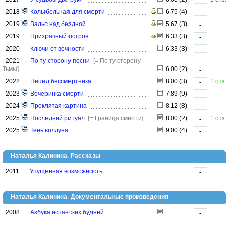
-
2018
Колыбельная для смерти
6.75 (4)
-
2019
Вальс над бездной
5.67 (3)
-
2019
Призрачный остров
6.33 (3)
-
2020
Ключи от вечности
6.33 (3)
-
2021
По ту сторону песни
[= По ту сторону
Тьмы]
6.00 (2)
-
2022
Пепел бессмертника
8.00 (3)
1 отз.
-
2023
Вечеринка смерти
7.89 (9)
-
2024
Проклятая картина
8.12 (8)
-
2025
Последний ритуал
[= Граница смерти]
8.00 (2)
1 отз.
-
2025
Тень колдуна
9.00 (4)
-
Наталья Калинина. Рассказы
2011
Упущенная возможность
-
Наталья Калинина. Документальные произведения
2008
Азбука испанских будней
-