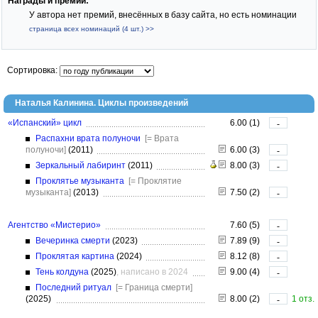
Награды и премии:
У автора нет премий, внесённых в базу сайта, но есть номинации
страница всех номинаций (4 шт.) >>
Сортировка:
Наталья Калинина. Циклы произведений
«Испанский» цикл
6.00 (1)
-
Распахни врата полуночи
[= Врата
полуночи]
(2011)
6.00 (3)
-
Зеркальный лабиринт
(2011)
8.00 (3)
-
Проклятье музыканта
[= Проклятие
музыканта]
(2013)
7.50 (2)
-
Агентство «Мистерио»
7.60 (5)
-
Вечеринка смерти
(2023)
7.89 (9)
-
Проклятая картина
(2024)
8.12 (8)
-
Тень колдуна
(2025)
, написано в 2024
9.00 (4)
-
Последний ритуал
[= Граница смерти]
(2025)
8.00 (2)
1 отз.
-