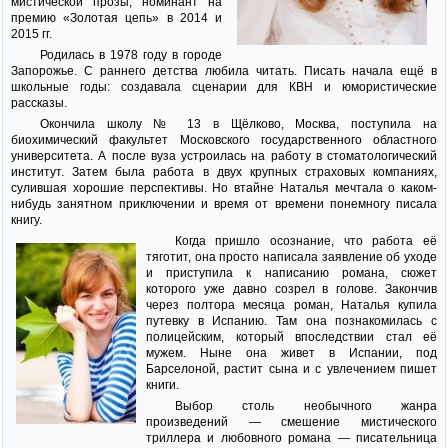
мистической прозы, номинант на
премию «Золотая цепь» в 2014 и
2015 гг.
Родилась в 1978 году в городе
Запорожье. С раннего детства любила читать. Писать начала ещё в
школьные годы: создавала сценарии для КВН и юмористические
рассказы.
Окончила школу № 13 в Щёлково, Москва, поступила на
биохимический факультет Московского государственного областного
университета. А после вуза устроилась на работу в стоматологический
институт. Затем была работа в двух крупных страховых компаниях,
сулившая хорошие перспективы. Но втайне Наталья мечтала о каком-
нибудь занятном приключении и время от времени понемногу писала
книгу.
Когда пришло осознание, что работа её
тяготит, она просто написала заявление об уходе
и приступила к написанию романа, сюжет
которого уже давно созрел в голове. Закончив
через полтора месяца роман, Наталья купила
путевку в Испанию. Там она познакомилась с
полицейским, который впоследствии стал её
мужем. Ныне она живет в Испании, под
Барселоной, растит сына и с увлечением пишет
книги.
Выбор столь необычного жанра
произведений — смешение мистического
триллера и любовного романа — писательница