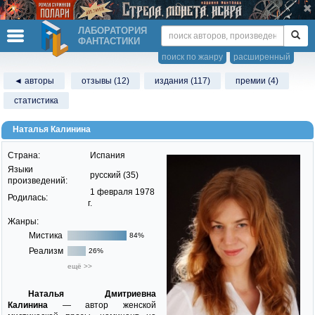
ЛАБОРАТОРИЯ
ФАНТАСТИКИ
поиск по жанру
расширенный
◄ авторы
отзывы (12)
издания (117)
премии (4)
статистика
Наталья Калинина
Страна:
Испания
Языки
русский (35)
произведений:
1 февраля 1978
Родилась:
г.
Жанры:
Мистика
84%
Реализм
26%
ещё >>
Наталья Дмитриевна
Калинина
— автор женской