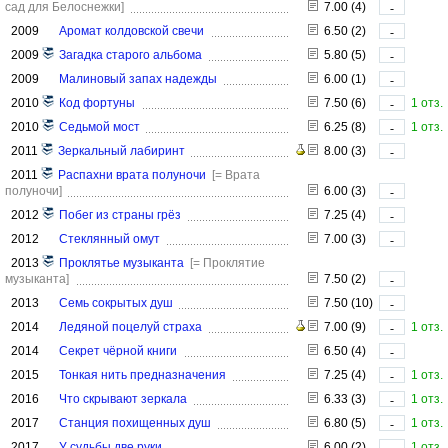
сад для Белоснежки]
7.00 (4)
-
2009
Аромат колдовской свечи
6.50 (2)
-
2009
Загадка старого альбома
5.80 (5)
-
2009
Малиновый запах надежды
6.00 (1)
-
2010
Код фортуны
7.50 (6)
1 отз.
-
2010
Седьмой мост
6.25 (8)
1 отз.
-
2011
Зеркальный лабиринт
8.00 (3)
-
2011
Распахни врата полуночи
[= Врата
полуночи]
6.00 (3)
-
2012
Побег из страны грёз
7.25 (4)
-
2012
Стеклянный омут
7.00 (3)
-
2013
Проклятье музыканта
[= Проклятие
музыканта]
7.50 (2)
-
2013
Семь сокрытых душ
7.50 (10)
-
2014
Ледяной поцелуй страха
7.00 (9)
1 отз.
-
2014
Секрет чёрной книги
6.50 (4)
-
2015
Тонкая нить предназначения
7.25 (4)
1 отз.
-
2016
Что скрывают зеркала
6.33 (3)
1 отз.
-
2017
Станция похищенных душ
6.80 (5)
1 отз.
-
2017
У судьбы две руки
6.00 (2)
1 отз.