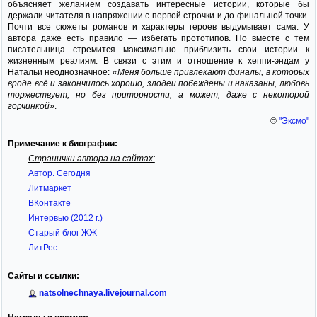
объясняет желанием создавать интересные истории, которые бы
держали читателя в напряжении с первой строчки и до финальной точки.
Почти все сюжеты романов и характеры героев выдумывает сама. У
автора даже есть правило — избегать прототипов. Но вместе с тем
писательница стремится максимально приблизить свои истории к
жизненным реалиям. В связи с этим и отношение к хеппи-эндам у
Натальи неоднозначное:
«Меня больше привлекают финалы, в которых
вроде всё и закончилось хорошо, злодеи побеждены и наказаны, любовь
торжествует, но без приторности, а может, даже с некоторой
горчинкой»
.
©
"Эксмо"
Примечание к биографии:
Странички автора на сайтах:
Автор. Сегодня
Литмаркет
ВКонтакте
Интервью (2012 г.)
Старый блог ЖЖ
ЛитРес
Сайты и ссылки:
natsolnechnaya.livejournal.com