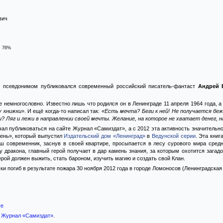
вич
76%
псевдонимом публиковался современный российский писатель-фантаст
Андрей 
е немногословно. Известно лишь что родился он в Ленинграде 11 апреля 1964 года, а
у книжки»
. И ещё когда-то написал так:
«Есть мечта? Беги к ней! Не получается беж
? Ляг и лежи в направлении своей мечты. Желание, на которое не хватает денег, 
чал публиковаться на сайте Журнал «Самиздат», а с 2012 эта активность значительно
ень», который выпустил
Издательский дом «Ленинград»
в
Ведунской серии
. Эта кни
аш современник, заснув в своей квартире, просыпается в лесу сурового мира средне
 дракона, главный герой получает в дар камень знания, за которым охотится зага
герой должен выжить, стать бароном, изучить магию и создать свой Клан.
и погиб в результате пожара 30 ноября 2012 года в городе Ломоносов (Ленинградская 
те
е
Журнал «Самиздат»
.