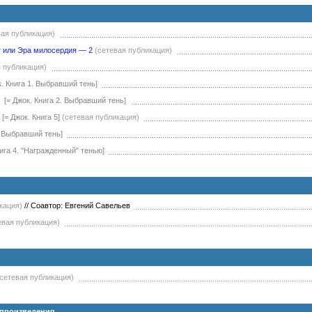
вая публикация)
т или Эра милосердия — 2
(сетевая публикация)
я публикация)
к. Книга 1. Выбравший тень]
[= Джок. Книга 2. Выбравший тень]
[= Джок. Книга 5]
(сетевая публикация)
. Выбравший тень]
нига 4. "Награжденный" тенью]
кация)
//
Соавтор: Евгений Савельев
евая публикация)
(сетевая публикация)
 произведения