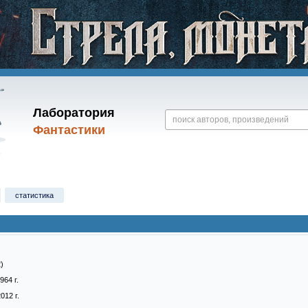
Лаборатория
Фантастики
статистика
)
964 г.
012 г.