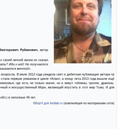
Викторович Рубанович
, автор
 о своей личной жизни он сказал
ать? Иди к ней! Не получается
называется мечтой».
 возросла. В июле 2012 года увидела свет и дебютная публикация автора «в
га стала первым романом в цикле «Клан», а концу лета 2013 года вышли ещё
вековья, где есть не только магия, но и живут гоблины, тролли, драконы.
дочный и могущественный Морн, желающий впустить в этот мир Тьму. И для
обл.) в неполные 49 лет.
©
БорЧ для fantlab.ru
(компиляция по материалам сети)