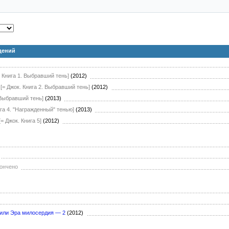
дений
. Книга 1. Выбравший тень]
(2012)
[= Джок. Книга 2. Выбравший тень]
(2012)
. Выбравший тень]
(2013)
ига 4. "Награжденный" тенью]
(2013)
[= Джок. Книга 5]
(2012)
)
кончено
 или Эра милосердия — 2
(2012)