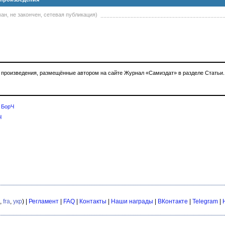
ан, не закончен, сетевая публикация)
 произведения, размещённые автором на сайте Журнал «Самиздат» в разделе Статьи.
—
БорЧ
Ч
,
fra
,
укр
) |
Регламент
|
FAQ
|
Контакты
|
Наши награды
|
ВКонтакте
|
Telegram
|