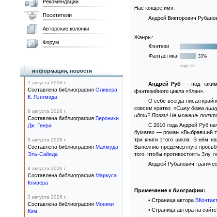
Рекомендации
Настоящее имя:
Посетители
Андрей Викторович Рубано
Авторские колонки
Жанры:
Форум
Фэнтези
Фантастика
33%
ещё >>
информация, новости
7 августа 2026 г.
Андрей Руб
— под таким 
Составлена библиография
Оливера
фэнтезийного цикла «Клан».
К. Лэнгмида
О себе всегда писал крайн
совсем кратко:
«Сижу дома пиш
6 августа 2026 г.
идти? Ползи! Не можешь ползти
Составлена библиография
Вероники
С 2010 года Андрей Руб на
Дж. Генри
бумаге» — роман «Выбравший т
три книги этого цикла. В нём н
5 августа 2026 г.
Составлена библиография
Махмуда
Выполнив предсмертную просьбу
Эль-Сайеда
того, чтобы противостоять Злу, 
Андрей Рубанович трагическ
4 августа 2026 г.
Составлена библиография
Маркуса
Кливера
Примечание к биографии:
3 августа 2026 г.
• Страница автора
ВКонтак
Составлена библиография
Моники
• Страница автора на сайт
Ким