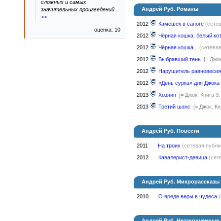
сложных и самых
Андрей Руб. Романы
значительных произведений
...
>>
2012
Камешек в сапоге
(сете
оценка: 10
2012
Чёрная кошка, белый ко
2012
Чёрная кошка...
(сетева
2012
Выбравший тень
[= Джо
2012
Нарушитель равновесия
2012
«День сурка» для Джока
2013
Хозяин
[= Джок. Книга 3
2013
Третий шанс
[= Джок. К
Андрей Руб. Повести
2011
На троих
(сетевая публи
2012
Кавалерист-девица
(сет
Андрей Руб. Микрорассказы
2010
О вреде веры в чудеса
Андрей Руб. Незаконченные