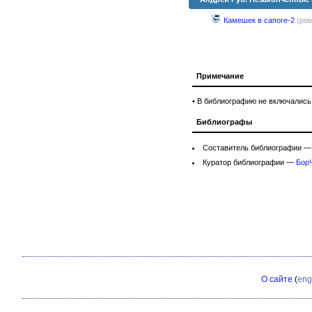
Камешек в сапоге-2
(ром
Примечание
• В библиографию не включались
Библиографы
Составитель библиографии 
Куратор библиографии —
Бор
О сайте
(
eng