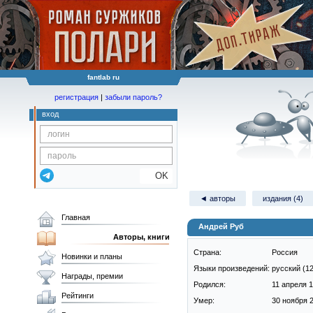
fantlab ru
регистрация
|
забыли пароль?
вход
OK
◄ авторы
издания (4)
Главная
Андрей Руб
Авторы, книги
Страна:
Россия
Новинки и планы
Языки произведений:
русский (12
Награды, премии
Родился:
11 апреля 1
Рейтинги
Умер:
30 ноября 2