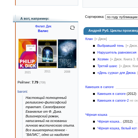
Сортировка:
А вот, например:
Филип Дик
Андрей Руб. Циклы произве
Валис
Клан
[= Джок]
Выбравший тень
[= Джок
Нарушитель равновесия
Хозяин
[= Джок. Книга 3
Третий шанс
[= Джок. Кн
2011
2008
2021
«День сурка» для Джока
Рейтинг:
7.79
(709)
Камешек в сапоге
baroni
:
Камешек в сапоге
(2012
Настоящий полноценный
Камешек в сапоге-2
не о
религиозно-философский
трактат. Своеобразное
Евангелие от Ф. Дика.
Чёрная кошка
Визионерский роман,
написанный на основании
Чёрная кошка...
(2012)
личного мистического опыта.
Чёрная кошка, белый кот
Все вышеперечисленное -
"ВАЛИС", одно из наиболее