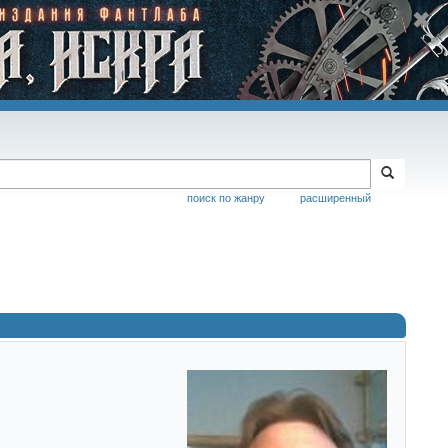
поиск по жанру
расширенный