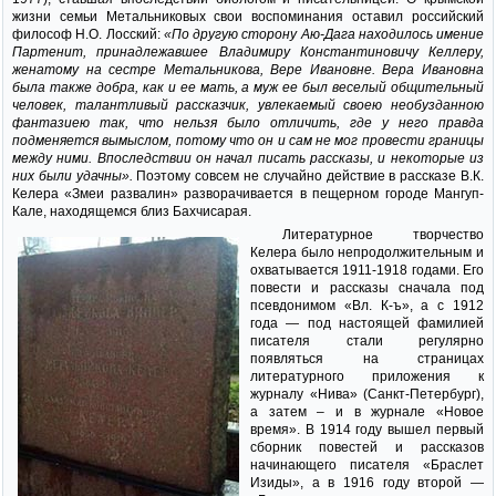
жизни семьи Метальниковых свои воспоминания оставил российский
философ Н.О. Лосский:
«По другую сторону Аю-Дага находилось имение
Партенит, принадлежавшее Владимиру Константиновичу Келлеру,
женатому на сестре Метальникова, Вере Ивановне. Вера Ивановна
была также добра, как и ее мать, а муж ее был веселый общительный
человек, талантливый рассказчик, увлекаемый своею необузданною
фантазиею так, что нельзя было отличить, где у него правда
подменяется вымыслом, потому что он и сам не мог провести границы
между ними. Впоследствии он начал писать рассказы, и некоторые из
них были удачны».
Поэтому совсем не случайно действие в рассказе В.К.
Келера «Змеи развалин» разворачивается в пещерном городе Мангуп-
Кале, находящемся близ Бахчисарая.
Литературное творчество
Келера было непродолжительным и
охватывается 1911-1918 годами. Его
повести и рассказы сначала под
псевдонимом «Вл. К-ъ», а с 1912
года — под настоящей фамилией
писателя стали регулярно
появляться на страницах
литературного приложения к
журналу «Нива» (Санкт-Петербург),
а затем – и в журнале «Новое
время». В 1914 году вышел первый
сборник повестей и рассказов
начинающего писателя «Браслет
Изиды», а в 1916 году второй —