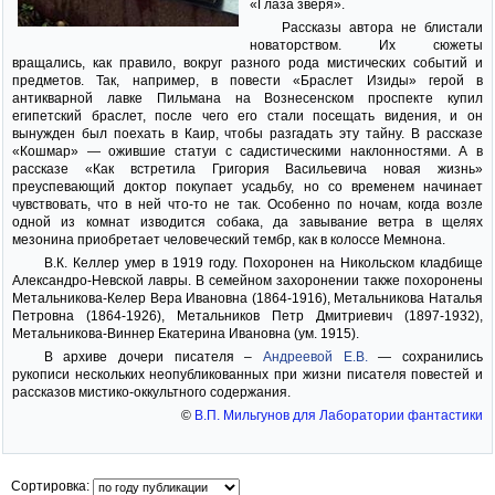
«Глаза зверя».
Рассказы автора не блистали
новаторством. Их сюжеты
вращались, как правило, вокруг разного рода мистических событий и
предметов. Так, например, в повести «Браслет Изиды» герой в
антикварной лавке Пильмана на Вознесенском проспекте купил
египетский браслет, после чего его стали посещать видения, и он
вынужден был поехать в Каир, чтобы разгадать эту тайну. В рассказе
«Кошмар» — ожившие статуи с садистическими наклонностями. А в
рассказе «Как встретила Григория Васильевича новая жизнь»
преуспевающий доктор покупает усадьбу, но со временем начинает
чувствовать, что в ней что-то не так. Особенно по ночам, когда возле
одной из комнат изводится собака, да завывание ветра в щелях
мезонина приобретает человеческий тембр, как в колоссе Мемнона.
В.К. Келлер умер в 1919 году. Похоронен на Никольском кладбище
Александро-Невской лавры. В семейном захоронении также похоронены
Метальникова-Келер Вера Ивановна (1864-1916), Метальникова Наталья
Петровна (1864-1926), Метальников Петр Дмитриевич (1897-1932),
Метальникова-Виннер Екатерина Ивановна (ум. 1915).
В архиве дочери писателя –
Андреевой Е.В.
— сохранились
рукописи нескольких неопубликованных при жизни писателя повестей и
рассказов мистико-оккультного содержания.
©
В.П. Мильгунов для Лаборатории фантастики
Сортировка: