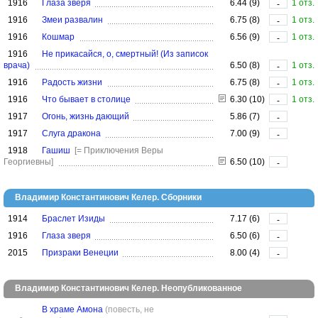
1916
Глаза зверя
6.44 (9)
1 отз.
-
1916
Змеи развалин
6.75 (8)
1 отз.
-
1916
Кошмар
6.56 (9)
1 отз.
-
1916
Не прикасайся, о, смертный! (Из записок
врача)
6.50 (8)
1 отз.
-
1916
Радость жизни
6.75 (8)
1 отз.
-
1916
Что бывает в столице
6.30 (10)
1 отз.
-
1917
Огонь, жизнь дающий
5.86 (7)
-
1917
Слуга дракона
7.00 (9)
-
1918
Гашиш
[= Приключения Веры
Георгиевны]
6.50 (10)
-
Владимир Константинович Келер. Сборники
1914
Браслет Изиды
7.17 (6)
-
1916
Глаза зверя
6.50 (6)
-
2015
Призраки Венеции
8.00 (4)
-
Владимир Константинович Келер. Неопубликованное
В храме Амона
(повесть, не