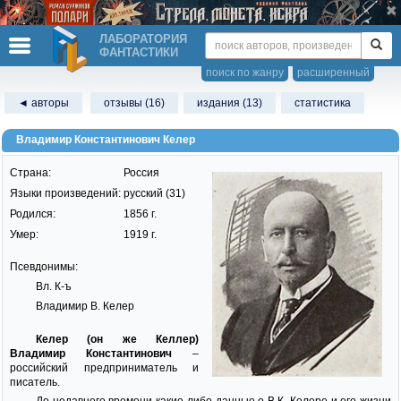
ЛАБОРАТОРИЯ
ФАНТАСТИКИ
поиск по жанру
расширенный
◄ авторы
отзывы (16)
издания (13)
статистика
Владимир Константинович Келер
Страна:
Россия
Языки произведений:
русский (31)
Родился:
1856 г.
Умер:
1919 г.
Псевдонимы:
Вл. К-ъ
Владимир В. Келер
Келер (он же Келлер)
Владимир Константинович
–
российский предприниматель и
писатель.