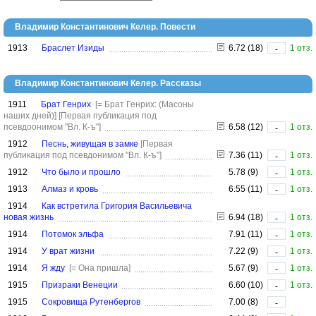
Владимир Константинович Келер. Повести
1913
Браслет Изиды
6.72 (18)
1 отз.
-
Владимир Константинович Келер. Рассказы
1911
Брат Генрих
[= Брат Генрих: (Масоны
наших дней)]
[Первая публикация под
псевдоонимом "Вл. К-ъ"]
6.58 (12)
1 отз.
-
1912
Песнь, живущая в замке
[Первая
публикация под псевдонимом "Вл. К-ъ"]
7.36 (11)
1 отз.
-
1912
Что было и прошло
5.78 (9)
1 отз.
-
1913
Алмаз и кровь
6.55 (11)
1 отз.
-
1914
Как встретила Григория Васильевича
новая жизнь
6.94 (18)
1 отз.
-
1914
Потомок эльфа
7.91 (11)
1 отз.
-
1914
У врат жизни
7.22 (9)
1 отз.
-
1914
Я жду
[= Она пришла]
5.67 (9)
1 отз.
-
1915
Призраки Венеции
6.60 (10)
1 отз.
-
1915
Сокровища Рутенбергов
7.00 (8)
-