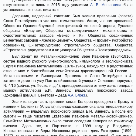
До недавнего времени какие-либо данные о В.К. Келере и его жизни
отсутствовали, и лишь в 2015 году усилиями
А. В. Мешавкина
была
установлена личность писателя.
Дворянин, надворный советник. Был членом правления (совета)
Санкт-Петербургского частного коммерческого банка; членом правлений
Общества Ораниенбаумской электрической железной дороги, Русского
общества «Блаугш», Общества металлургических, механических и
судостроительных заводов «Бекер и К», Общества соединенных
цементных заводов «Железо-Цемент», Общества «Промет» (устройство
освещения), С.-Петербургского строительного общества, Общества
«Строитель»; учредителем и акционером Общества «Электропередача».
Был женат на Метальниковой-Келер Вере Ивановне (1864-1916),
сестре видного русского учёного-зоолога, иммунолога и эволюциониста
Сергея Ивановича Метальникова (1870–1946), находился в родственных
отношениях с богатейшими семействами дореволюционной России —
Метальниковыми и Виннерами. Проживал в Санкт-Петербурге в 4-
хэтажном доме на углу Пантелеймоновской улицы и Соляного переулка,
№ 4/16 (сейчас ул. Пестеля, д.4), принадлежавшем отчиму жены генерал-
майору артиллерии Б.И. Виннеру, владельцу порохового завода
(доходный дом А.Н. Бекетова – деда
А.А. Блока
).
Значительную часть времени семья Келеров проводила в Крыму в
имении «Партенит» (Алушта), принадлежавшем сначала генерал-майору
артиллерии — владельцу порохового завода Б.И. Виннеру, а после его
смерти — тёще писателя Екатерине Ивановне Метальниковой-Виннер.
Семейство Метальниковых было также соседями Келеров по крымскому
имению. Здесь же, в Партените, в 1899 году у Владимира
Константиновича и Веры Ивановны родилась дочь Екатерина (1899-
1977), ставшая впоследствии биологом и писательницей. О крымской