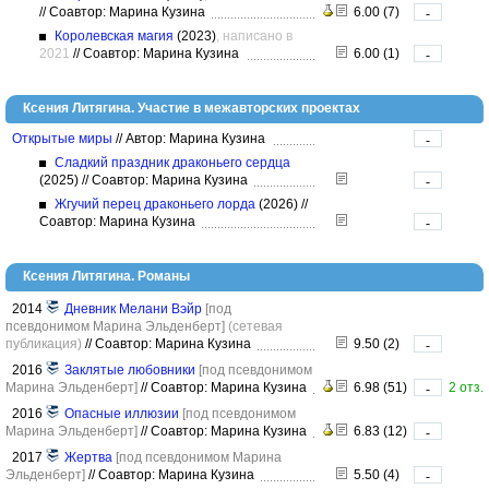
//
Соавтор: Марина Кузина
6.00 (7)
-
Королевская магия
(2023)
, написано в
2021
//
Соавтор: Марина Кузина
6.00 (1)
-
Ксения Литягина. Участие в межавторских проектах
Открытые миры
//
Автор: Марина Кузина
-
Сладкий праздник драконьего сердца
(2025)
//
Соавтор: Марина Кузина
-
Жгучий перец драконьего лорда
(2026)
//
Соавтор: Марина Кузина
-
Ксения Литягина. Романы
2014
Дневник Мелани Вэйр
[под
псевдонимом Марина Эльденберт]
(сетевая
публикация)
//
Соавтор: Марина Кузина
9.50 (2)
-
2016
Заклятые любовники
[под псевдонимом
Марина Эльденберт]
//
Соавтор: Марина Кузина
6.98 (51)
2 отз.
-
2016
Опасные иллюзии
[под псевдонимом
Марина Эльденберт]
//
Соавтор: Марина Кузина
6.83 (12)
-
2017
Жертва
[под псевдонимом Марина
Эльденберт]
//
Соавтор: Марина Кузина
5.50 (4)
-