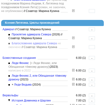
псевдонимом Марина Индиви, К. Литягина под
псевдонимом Ксения Лита]
(роман, не закончен,
не опубликован)
//
Соавтор: Марина Кузина
Ксения Литягина. Циклы произведений
Адмирал
//
Соавтор: Марина Кузина
-
Проклятие адмирала Севера
(2026)
//
Соавтор: Марина Кузина
-
Благословение адмирала Севера
не
окончено
//
Соавтор: Марина Кузина
Божественные создания
6.00 (1)
-
Леди Феникс
[= Леди Феникс, или
Обещанная тёмному дракону]
(2023)
,
написано в 2022
6.00 (1)
-
Леди Феникс 2, или Обещанная тёмному
дракону
(2023)
6.00 (1)
-
+
Леди Ведьма
(2024)
8.00 (1)
-
Вервольфы
6.00 (2)
-
История Доминика и Шарлин
7.00 (2)
-