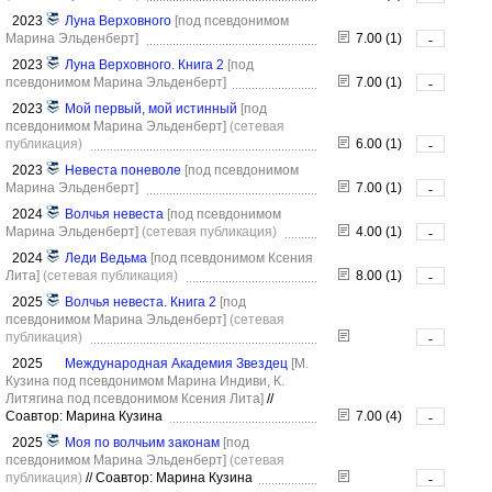
2023
Луна Верховного
[под псевдонимом
Марина Эльденберт]
7.00 (1)
-
2023
Луна Верховного. Книга 2
[под
псевдонимом Марина Эльденберт]
7.00 (1)
-
2023
Мой первый, мой истинный
[под
псевдонимом Марина Эльденберт]
(сетевая
публикация)
6.00 (1)
-
2023
Невеста поневоле
[под псевдонимом
Марина Эльденберт]
7.00 (1)
-
2024
Волчья невеста
[под псевдонимом
Марина Эльденберт]
(сетевая публикация)
4.00 (1)
-
2024
Леди Ведьма
[под псевдонимом Ксения
Лита]
(сетевая публикация)
8.00 (1)
-
2025
Волчья невеста. Книга 2
[под
псевдонимом Марина Эльденберт]
(сетевая
публикация)
-
2025
Международная Академия Звездец
[М.
Кузина под псевдонимом Марина Индиви, К.
Литягина под псевдонимом Ксения Лита]
//
Соавтор: Марина Кузина
7.00 (4)
-
2025
Моя по волчьим законам
[под
псевдонимом Марина Эльденберт]
(сетевая
публикация)
//
Соавтор: Марина Кузина
-