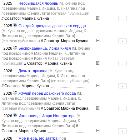
2025
Несбывшаяся любовь
[М. Кузина под
псевдонимом Марина Индиви, К. Литягина под
псевдонимом Ксения Лита]
(сетевая публикация)
//
Соавтор: Марина Кузина
-
2025
Сладкий праздник драконьего сердца
[М. Кузина под псевдонимом Марина Индиви, К.
Литягина под псевдонимом Ксения Лита]
(сетевая публикация)
//
Соавтор: Марина Кузина
-
2026
Бесприданница. Искра Князя
[М. Кузина
под псевдонимом Марина Индиви, К. Литягина
под псевдонимом Ксения Лита]
(сетевая
публикация)
//
Соавтор: Марина Кузина
-
2026
Дочь от дракона
[М. Кузина под
псевдонимом Марина Индиви, К. Литягина под
псевдонимом Ксения Лита]
(сетевая публикация)
//
Соавтор: Марина Кузина
-
2026
Жгучий перец драконьего лорда
[М.
Кузина под псевдонимом Марина Индиви, К.
Литягина под псевдонимом Ксения Лита]
(сетевая публикация)
//
Соавтор: Марина Кузина
-
2026
Изгнанница. Искра Императора
[М.
Кузина под псевдонимом Марина Индиви, К.
Литягина под псевдонимом Ксения Лита]
//
Соавтор: Марина Кузина
-
2026
Моё вчера, его завтра
[под