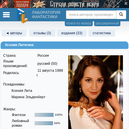
ЛАБОРАТОРИЯ
ФАНТАСТИКИ
поиск по жанру
расширенный
◄ авторы
отзывы (3)
издания (33)
статистика
Ксения Литягина
Страна:
Россия
Языки
русский (50)
произведений:
11 августа 1988
Родилась:
г.
Псевдонимы:
Ксения Лита
Марина Эльденберт
Жанры:
Фэнтези
100%
Любовный
64%
роман