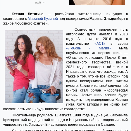
ещё >>
Ксения Литягина
— российская писательница, пишущая в
соавторстве с
Мариной Кузиной
под псевдонимом
Марина Эльденберт
в
жанре любовного фэнтези.
Совместный творческий путь
авторского дуэта начался в 2013
году. А в марте 2016 года в
издательстве
«АСТ»
в серии
«Любовь и Магия»
была
опубликована их первая книга —
«Опасные иллюзии». После 8 лет
совместного творчества, весной
2021 года, соавторы объявили в
Инстаграм о том, что расходятся. А
также о том, что не все истории под
одним псевдонимом они писали
вместе. Заключительной совместной
книгой стал роман «Королевская
магия». Новые книги Ксении будут
выходить под псевдонимом
Ксения
Лита
. Хотя авторы и не исключают
возможность что-нибудь написать в соавторстве.
Писательница родилась 11 августа 1988 года в Донецке. Закончила
Криворожский медицинский колледж и Национальный фармацевтический
университет (г. Харьков). В настоящее время проживает в Самаре.
Ксения начинала с городского фэнтези и современной прозы, но не