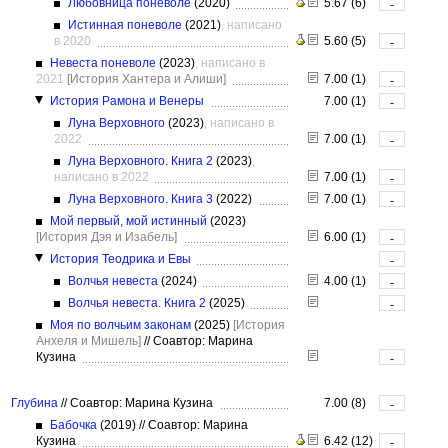
Любовница поневоле
(2020)
5.67 (6)
-
Истинная поневоле
(2021)
, написано
в 2020
5.60 (5)
-
Невеста поневоле
(2023)
, написано в
2021
[История Хантера и Алиши]
7.00 (1)
-
История Рамона и Венеры
7.00 (1)
-
Луна Верховного
(2023)
, написано в
2022
7.00 (1)
-
Луна Верховного. Книга 2
(2023)
,
написано в 2022
7.00 (1)
-
Луна Верховного. Книга 3
(2022)
7.00 (1)
-
Мой первый, мой истинный
(2023)
[История Дэя и Изабель]
6.00 (1)
-
История Теодрика и Евы
-
Волчья невеста
(2024)
4.00 (1)
-
Волчья невеста. Книга 2
(2025)
-
Моя по волчьим законам
(2025)
[История
Анхеля и Мишель]
//
Соавтор: Марина
Кузина
-
Глубина
//
Соавтор: Марина Кузина
7.00 (8)
-
Бабочка
(2019)
//
Соавтор: Марина
Кузина
6.42 (12)
-