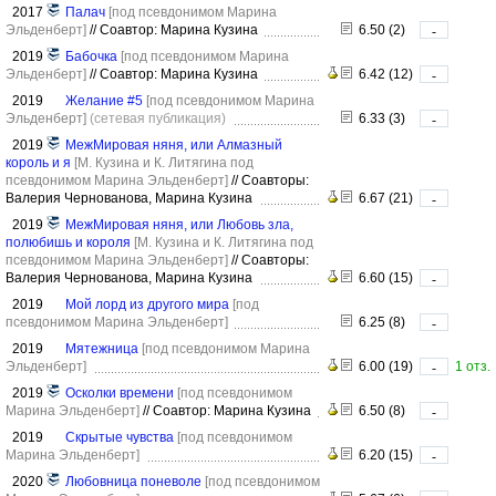
2017
Палач
[под псевдонимом Марина
Эльденберт]
//
Соавтор: Марина Кузина
6.50 (2)
-
2019
Бабочка
[под псевдонимом Марина
Эльденберт]
//
Соавтор: Марина Кузина
6.42 (12)
-
2019
Желание #5
[под псевдонимом Марина
Эльденберт]
(сетевая публикация)
6.33 (3)
-
2019
МежМировая няня, или Алмазный
король и я
[М. Кузина и К. Литягина под
псевдонимом Марина Эльденберт]
//
Соавторы:
Валерия Чернованова, Марина Кузина
6.67 (21)
-
2019
МежМировая няня, или Любовь зла,
полюбишь и короля
[М. Кузина и К. Литягина под
псевдонимом Марина Эльденберт]
//
Соавторы:
Валерия Чернованова, Марина Кузина
6.60 (15)
-
2019
Мой лорд из другого мира
[под
псевдонимом Марина Эльденберт]
6.25 (8)
-
2019
Мятежница
[под псевдонимом Марина
Эльденберт]
6.00 (19)
1 отз.
-
2019
Осколки времени
[под псевдонимом
Марина Эльденберт]
//
Соавтор: Марина Кузина
6.50 (8)
-
2019
Скрытые чувства
[под псевдонимом
Марина Эльденберт]
6.20 (15)
-
2020
Любовница поневоле
[под псевдонимом