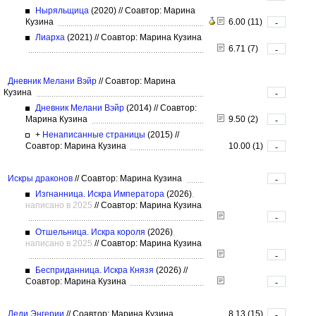
Ныряльщица
(2020)
//
Соавтор: Марина
Кузина
6.00 (11)
-
Лиарха
(2021)
//
Соавтор: Марина Кузина
6.71 (7)
-
Дневник Мелани Вэйр
//
Соавтор: Марина
Кузина
-
Дневник Мелани Вэйр
(2014)
//
Соавтор:
Марина Кузина
9.50 (2)
-
+
Ненаписанные страницы
(2015)
//
Соавтор: Марина Кузина
10.00 (1)
-
Искры драконов
//
Соавтор: Марина Кузина
-
Изгнанница. Искра Императора
(2026)
,
написано в 2025
//
Соавтор: Марина Кузина
-
Отшельница. Искра короля
(2026)
,
написано в 2025
//
Соавтор: Марина Кузина
-
Бесприданница. Искра Князя
(2026)
//
Соавтор: Марина Кузина
-
Леди Энгерии
//
Соавтор: Марина Кузина
8.13 (15)
-