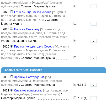
псевдонимом Марина Эльденберт]
(сетевая
публикация)
//
Соавтор: Марина Кузина
-
2026
Отшельница. Искра короля
[М. Кузина
под псевдонимом Марина Индиви, К. Литягина
под псевдонимом Ксения Лита]
//
Соавтор:
Марина Кузина
-
2026
Пари на Снежинку
[М. Кузина под
псевдонимом Марина Индиви, К. Литягина под
псевдонимом Ксения Лита]
(сетевая публикация)
//
Соавтор: Марина Кузина
-
2026
Проклятие адмирала Севера
[М. Кузина
под псевдонимом Марина Индиви, К. Литягина
под псевдонимом Ксения Лита]
(сетевая
публикация)
//
Соавтор: Марина Кузина
-
Ксения Литягина. Повести
2015
Хроники Бастарда: Ив
[под
псевдонимом Марина Эльденберт]
(сетевая
публикация)
//
Соавтор: Марина Кузина
6.33 (3)
-
2021
Снежное колдовство
[под псевдонимом
Марина Эльденберт]
(сетевая публикация)
//
Соавтор: Марина Кузина
7.00 (1)
-