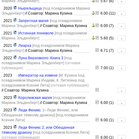
Марина Эльденберт]
5.67 (6)
-
2020
Ныряльщица
[под псевдонимом Марина
Эльденберт]
//
Соавтор: Марина Кузина
6.00 (11)
-
2021
Запретная магия
[под псевдонимом
Марина Эльденберт]
//
Соавтор: Марина Кузина
6.00 (7)
-
2021
Истинная поневоле
[под псевдонимом
Марина Эльденберт]
5.60 (5)
-
2021
Лиарха
[под псевдонимом Марина
Эльденберт]
//
Соавтор: Марина Кузина
6.71 (7)
-
2022
Луна Верховного. Книга 3
[под
псевдонимом Марина Эльденберт]
(сетевая
публикация)
7.00 (1)
-
2023
Император на измене
[М. Кузина под
псевдонимом Марина Индиви, К. Литягина под
псевдонимом Ксения Лита]
(сетевая публикация)
//
Соавтор: Марина Кузина
-
2023
Королевская магия
[под псевдонимом
Марина Эльденберт]
//
Соавтор: Марина Кузина
6.00 (1)
-
2023
Леди Феникс
[= Леди Феникс, или
Обещанная тёмному дракону]
[под псевдонимом
Ксения Лита]
6.00 (1)
-
2023
Леди Феникс 2, или Обещанная
тёмному дракону
[под псевдонимом Ксения Лита]
(сетевая публикация)
6.00 (1)
-