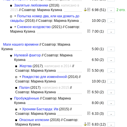
Заклятые любовники
(2016)
, написано в
2015
//
Соавтор: Марина Кузина
6.98 (51)
2 отз.
-
+
Попытка номер два, или как дожить до
свадьбы
(2016)
//
Соавтор: Марина Кузина
10.00 (2)
-
+
Снежное колдовство
(2021)
//
Соавтор:
Марина Кузина
7.00 (1)
-
Маги нашего времени
//
Соавтор: Марина
Кузина
5.00 (1)
-
Нулевой фактор
//
Соавтор: Марина
Кузина
6.50 (2)
-
Жертва
(2017)
, написано в 2014
//
Соавтор: Марина Кузина
5.50 (4)
-
+
Рождество для изменённой
(2014)
//
Соавтор: Марина Кузина
10.00 (1)
-
Палач
(2017)
, написано в 2015
//
Соавтор: Марина Кузина
6.50 (2)
-
Пробуждённые
//
Соавтор: Марина
Кузина
8.00 (4)
-
+
Хроники Бастарда: Ив
(2015)
//
Соавтор: Марина Кузина
6.33 (3)
-
Опасные иллюзии
(2016)
//
Соавтор:
Марина Кузина
6.83 (12)
-