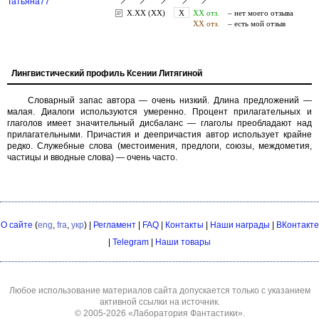
Татьяна77
Лингвистический профиль Ксении Литягиной
Словарный запас автора — очень низкий. Длина предложений —
малая. Диалоги используются умеренно. Процент прилагательных и
глаголов имеет значительный дисбаланс — глаголы преобладают над
прилагательными. Причастия и деепричастия автор использует крайне
редко. Служебные слова (местоимения, предлоги, союзы, междометия,
частицы и вводные слова) — очень часто.
О сайте
(
eng
,
fra
,
укр
) |
Регламент
|
FAQ
|
Контакты
|
Наши награды
|
ВКонтакте
|
Telegram
|
Наши товары
Любое использование материалов сайта допускается только с указанием
активной ссылки на источник.
© 2005-2026
«Лаборатория Фантастики»
.