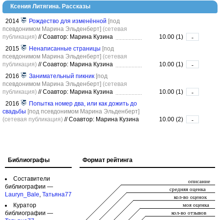
Ксения Литягина. Рассказы
2014
Рождество для изменённой
[под
псевдонимом Марина Эльденберт]
(сетевая
публикация)
//
Соавтор: Марина Кузина
10.00 (1)
-
2015
Ненаписанные страницы
[под
псевдонимом Марина Эльденберт]
(сетевая
публикация)
//
Соавтор: Марина Кузина
10.00 (1)
-
2016
Занимательный пикник
[под
псевдонимом Марина Эльденберт]
(сетевая
публикация)
//
Соавтор: Марина Кузина
10.00 (1)
-
2016
Попытка номер два, или как дожить до
свадьбы
[под псевдонимом Марина Эльденберт]
(сетевая публикация)
//
Соавтор: Марина Кузина
10.00 (2)
-
Библиографы
Формат рейтинга
Составители
библиографии —
Lauryn_Bale
,
Татьяна77
Куратор
библиографии —