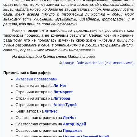
сразу поняла, что хочет заниматься этим серьёзно: «
Я с детства любила
книги, читала много, но долго не задумывалась о том, что могу писать
сама. Меня всегда тянуло к творческим личностям – среди моих
знакомых есть художники, музыканты, дизайнеры, фотографы, и я
решила, что пришла пора действовать
».
Ксения говорит, что наибольшее удовольствие ей доставляет сам
творческий процесс, а не конечный результат. Сейчас Ксения искренне
рада тому, что не побоялась изменить свою жизнь: «
Когда я пишу, то
лучше разбираюсь в себе, в отношениях и в людях. Раскрывать мысли,
сюжеты, образы – что может быть интереснее?
»
На фотографии Ксения слева, Марина справа.
©
Lauryn_Bale для fantlab (с изменениями)
Примечание к биографии:
Интервью с соавторами
Страничка автора на
ЛитНет
Страничка автора на
Литмаркет
Страничка автора на
Литгород
Страничка автора на
Автор.Тудей
Книги автора на
ЛитРес
Соавторская страничка на
ЛитНет
Соавторская страничка на
Автор.Тудей
Соавторская страничка на
Продаман