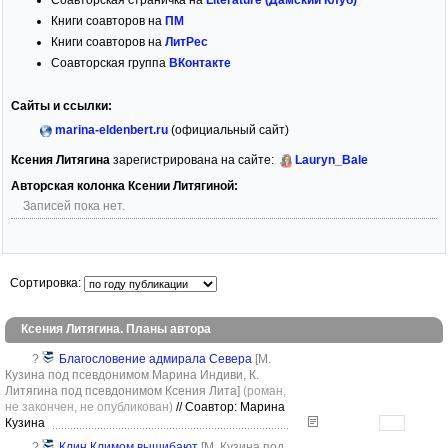
Соавторская страничка на
Literature (Дамский Клуб)
Книги соавторов на
ПМ
Книги соавторов на
ЛитРес
Соавторская группа
ВКонтакте
Сайты и ссылки:
marina-eldenbert.ru
(официальный сайт)
Ксения Литягина
зарегистрирована на сайте:
Lauryn_Bale
Авторская колонка Ксении Литягиной:
Записей пока нет.
Сортировка:
Ксения Литягина. Планы автора
?
Благословение адмирала Севера
[М.
Кузина под псевдонимом Марина Индиви, К.
Литягина под псевдонимом Ксения Лита]
(роман,
не закончен, не опубликован)
//
Соавтор: Марина
Кузина
?
Клин Климом вышибают
[М. Кузина под