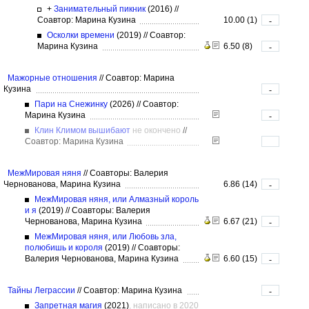
+
Занимательный пикник
(2016)
//
Соавтор: Марина Кузина
10.00 (1)
-
Осколки времени
(2019)
//
Соавтор:
Марина Кузина
6.50 (8)
-
Мажорные отношения
//
Соавтор: Марина
Кузина
-
Пари на Снежинку
(2026)
//
Соавтор:
Марина Кузина
-
Клин Климом вышибают
не окончено
//
Соавтор: Марина Кузина
МежМировая няня
//
Соавторы: Валерия
Чернованова, Марина Кузина
6.86 (14)
-
МежМировая няня, или Алмазный король
и я
(2019)
//
Соавторы: Валерия
Чернованова, Марина Кузина
6.67 (21)
-
МежМировая няня, или Любовь зла,
полюбишь и короля
(2019)
//
Соавторы:
Валерия Чернованова, Марина Кузина
6.60 (15)
-
Тайны Леграссии
//
Соавтор: Марина Кузина
-
Запретная магия
(2021)
, написано в 2020