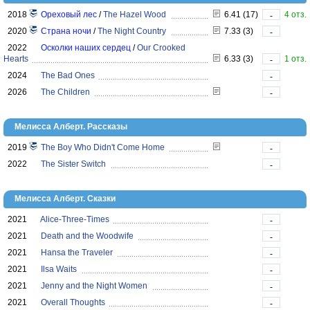
2018
Ореховый лес
/
The Hazel Wood
6.41 (17)
4 отз.
-
2020
Страна ночи
/
The Night Country
7.33 (3)
-
2022
Осколки наших сердец
/
Our Crooked
Hearts
6.33 (3)
1 отз.
-
2024
The Bad Ones
-
2026
The Children
-
Мелисса Алберт. Рассказы
2019
The Boy Who Didn't Come Home
-
2022
The Sister Switch
-
Мелисса Алберт. Сказки
2021
Alice-Three-Times
-
2021
Death and the Woodwife
-
2021
Hansa the Traveler
-
2021
Ilsa Waits
-
2021
Jenny and the Night Women
-
2021
Overall Thoughts
-