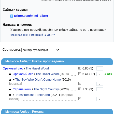
Сайты и ссылки:
twitter.com/mimi_albert
Награды и премии:
У автора нет премий, внесённых в базу сайта, но есть номинации
страница всех номинаций (1 шт.) >>
Сортировка:
Мелисса Алберт. Циклы произведений
Ореховый лес
/
The Hazel Wood
6.80 (5)
-
Ореховый лес
/
The Hazel Wood
(2018)
6.41 (17)
4 отз.
-
+
The Boy Who Didn't Come Home
(2019)
[рассказ]
-
Страна ночи
/
The Night Country
(2020)
7.33 (3)
-
+
Tales from the Hinterland
(2021)
[сборник
сказок]
-
Мелисса Алберт. Романы