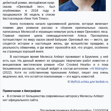
дебютный роман, молодёжная нуар-
сказка «Ореховый лес», был
опубликован в 2018 году и
продержался 36 недель в списке
бестселлеров «New York Times».
Книга положила начало одноименной дилогии, которая включает
помимо двух романов рассказ и сборник оригинальных сказок,
написанных Мелиссой и играющих немалую роль в мире Орехового леса.
Главная героиня цикла семнадцатилетняя Алиса Прозерпина
путешествует по миру сказок своей бабушки. Ореховый лес — место, где
сходятся истории и настоящая жизнь, где волшебство правдиво, а
реальность обманчива, и где может произойти всё, что угодно, особенно
на страницах хорошей книги.
В настоящее время Мелисса Алберт проживает в Бруклине, у неё
есть сын. На данный момент из грядущих творческих работ известно о
внецикловом мистическом романе «Our Crooked Hearts» и о пока
безымянном рассказе, который войдёт в состав антологии
«At Midnight»
(2022). Хотя по собственному признанию Алберт, пишет она очень
медленно: всё, что остаётся поклонникам — это ждать новостей.
©
MyRziLochka для fantlab.ru
Примечание к биографии:
В отличии от большинства современных авторов у Мелиссы Алберт
нет официального сайта.
Последняя проверка библиографии: 12/10/2024