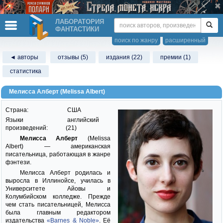
ЛАБОРАТОРИЯ
ФАНТАСТИКИ
поиск по жанру
расширенный
◄ авторы
отзывы (5)
издания (22)
премии (1)
статистика
Мелисса Алберт (Melissa Albert)
Страна:
США
Языки
английский
произведений:
(21)
Мелисса Алберт
(Melissa
Albert) — американская
писательница, работающая в жанре
фэнтези.
Мелисса Алберт родилась и
выросла в Иллинойсе, училась в
Университете Айовы и
Колумбийском колледже. Прежде
чем стать писательницей, Мелисса
была главным редактором
издательства
«Barnes & Noble»
. Её