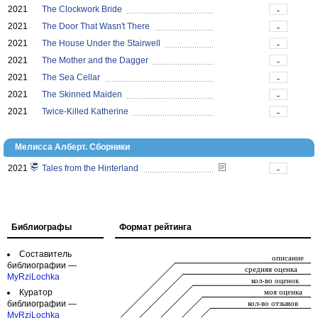
2021
The Clockwork Bride
-
2021
The Door That Wasn't There
-
2021
The House Under the Stairwell
-
2021
The Mother and the Dagger
-
2021
The Sea Cellar
-
2021
The Skinned Maiden
-
2021
Twice-Killed Katherine
-
Мелисса Алберт. Сборники
2021
Tales from the Hinterland
-
Библиографы
Формат рейтинга
Составитель
библиографии —
MyRziLochka
Куратор
библиографии —
MyRziLochka