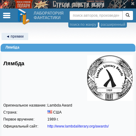
ЛАБОРАТОРИЯ
ФАНТАСТИКИ
поиск по жанру
расширенный
◄ премии
Лямбда
Лямбда
Оригинальное название:
Lambda Award
Страна:
США
Первое вручение:
1989 г.
Официальный сайт:
http://www.lambdaliterary.org/awards/