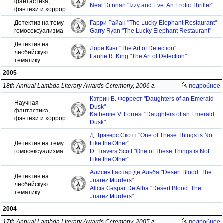
фантастика,
Neal Drinnan "Izzy and Eve: An Erotic Thriller"
фэнтези и хоррор
Детектив на тему
Гарри Райан "The Lucky Elephant Restaurant"
гомосексуализма
Garry Ryan "The Lucky Elephant Restaurant"
Детектив на
Лори Кинг "The Art of Detection"
лесбийскую
Laurie R. King "The Art of Detection"
тематику
2005
18th Annual Lambda Literary Awards Ceremony, 2006 г.
подробнее
Кэтрин В. Форрест "Daughters of an Emerald
Научная
Dusk"
фантастика,
Katherine V. Forrest "Daughters of an Emerald
фэнтези и хоррор
Dusk"
Д. Трэверс Скотт "One of These Things is Not
Детектив на тему
Like the Other"
гомосексуализма
D. Travers Scott "One of These Things is Not
Like the Other"
Алисия Гаспар де Альба "Desert Blood: The
Детектив на
Juarez Murders"
лесбийскую
Alicia Gaspar De Alba "Desert Blood: The
тематику
Juarez Murders"
2004
17th Annual Lambda Literary Awards Ceremony, 2005 г.
подробнее