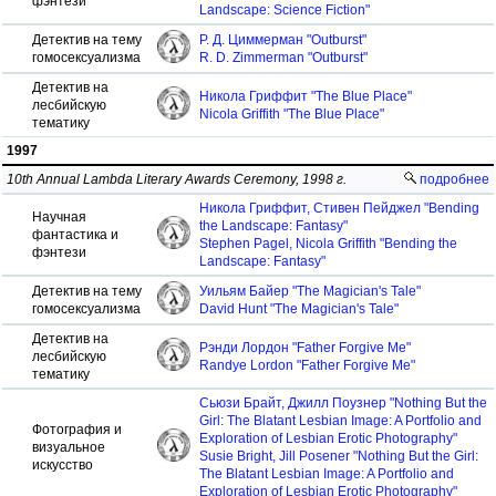
фэнтези
Landscape: Science Fiction"
Детектив на тему
Р. Д. Циммерман "Outburst"
гомосексуализма
R. D. Zimmerman "Outburst"
Детектив на
Никола Гриффит "The Blue Place"
лесбийскую
Nicola Griffith "The Blue Place"
тематику
1997
10th Annual Lambda Literary Awards Ceremony, 1998 г.
подробнее
Никола Гриффит, Стивен Пейджел "Bending
Научная
the Landscape: Fantasy"
фантастика и
Stephen Pagel, Nicola Griffith "Bending the
фэнтези
Landscape: Fantasy"
Детектив на тему
Уильям Байер "The Magician's Tale"
гомосексуализма
David Hunt "The Magician's Tale"
Детектив на
Рэнди Лордон "Father Forgive Me"
лесбийскую
Randye Lordon "Father Forgive Me"
тематику
Сьюзи Брайт, Джилл Поузнер "Nothing But the
Girl: The Blatant Lesbian Image: A Portfolio and
Фотография и
Exploration of Lesbian Erotic Photography"
визуальное
Susie Bright, Jill Posener "Nothing But the Girl:
искусство
The Blatant Lesbian Image: A Portfolio and
Exploration of Lesbian Erotic Photography"