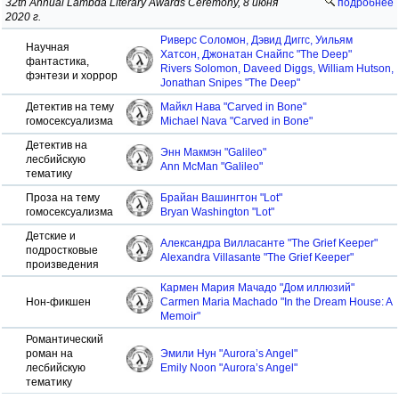
32th Annual Lambda Literary Awards Ceremony, 8 июня
подробнее
2020 г.
Риверс Соломон, Дэвид Диггс, Уильям
Научная
Хатсон, Джонатан Снайпс "The Deep"
фантастика,
Rivers Solomon, Daveed Diggs, William Hutson,
фэнтези и хоррор
Jonathan Snipes "The Deep"
Детектив на тему
Майкл Нава "Carved in Bone"
гомосексуализма
Michael Nava "Carved in Bone"
Детектив на
Энн Макмэн "Galileo"
лесбийскую
Ann McMan "Galileo"
тематику
Проза на тему
Брайан Вашингтон "Lot"
гомосексуализма
Bryan Washington "Lot"
Детские и
Александра Вилласанте "The Grief Keeper"
подростковые
Alexandra Villasante "The Grief Keeper"
произведения
Кармен Мария Мачадо "Дом иллюзий"
Нон-фикшен
Carmen Maria Machado "In the Dream House: A
Memoir"
Романтический
роман на
Эмили Нун "Aurora’s Angel"
лесбийскую
Emily Noon "Aurora’s Angel"
тематику