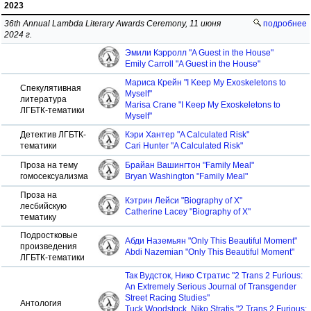
2023
36th Annual Lambda Literary Awards Ceremony, 11 июня
подробнее
2024 г.
Эмили Кэрролл "A Guest in the House"
Emily Carroll "A Guest in the House"
Мариса Крейн "I Keep My Exoskeletons to
Спекулятивная
Myself"
литература
Marisa Crane "I Keep My Exoskeletons to
ЛГБТК-тематики
Myself"
Детектив ЛГБТК-
Кэри Хантер "A Calculated Risk"
тематики
Cari Hunter "A Calculated Risk"
Проза на тему
Брайан Вашингтон "Family Meal"
гомосексуализма
Bryan Washington "Family Meal"
Проза на
Кэтрин Лейси "Biography of X"
лесбийскую
Catherine Lacey "Biography of X"
тематику
Подростковые
Абди Наземьян "Only This Beautiful Moment"
произведения
Abdi Nazemian "Only This Beautiful Moment"
ЛГБТК-тематики
Так Вудсток, Нико Стратис "2 Trans 2 Furious:
An Extremely Serious Journal of Transgender
Street Racing Studies"
Антология
Tuck Woodstock, Niko Stratis "2 Trans 2 Furious: