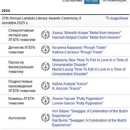
Сортировка:
по году
по номинации
2024
37th Annual Lambda Literary Awards Ceremony, 6
подробнее
октября 2025 г.
Спекулятивная
Ханна Эбигейл Кларк "Metal from Heaven"
литература
Hannah Abigail Clarke "Metal from Heaven"
ЛГБТК-тематики
Детектив ЛГБТК-
Катрина Карраско "Rough Trade"
тематики
Katrina Carrasco "Rough Trade"
Мюриель Люн "How To Fall in Love in a Time of
Проза на
Unnameable Disaster"
бисексуальную
Muriel Leung "How To Fall in Love in a Time of
тематику
Unnameable Disaster"
Подростковые
Кайла Анкрум "Icarus"
произведения
K. Ancrum "Icarus"
ЛГБТК-тематики
Комиксы ЛГБТК-
Лонни Гарсия "Putty Pygmalion"
тематики
Lonnie Garcia "Putty Pygmalion"
Нэт Бёрнс "Swagger: A Celebration of the Butch
Experience"
Антология
Nat Burns "Swagger: A Celebration of the Butch
Experience"