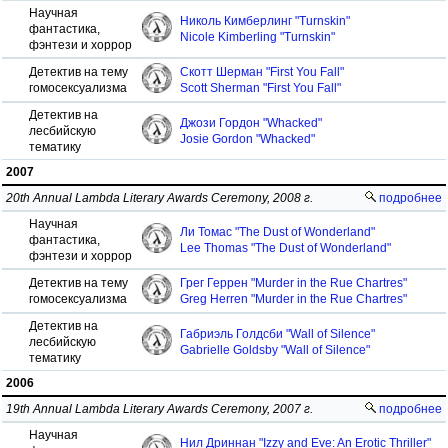
Научная
Николь Кимберлинг "Turnskin"
фантастика,
Nicole Kimberling "Turnskin"
фэнтези и хоррор
Детектив на тему
Скотт Шерман "First You Fall"
гомосексуализма
Scott Sherman "First You Fall"
Детектив на
Джози Гордон "Whacked"
лесбийскую
Josie Gordon "Whacked"
тематику
2007
20th Annual Lambda Literary Awards Ceremony, 2008 г.
подробнее
Научная
Ли Томас "The Dust of Wonderland"
фантастика,
Lee Thomas "The Dust of Wonderland"
фэнтези и хоррор
Детектив на тему
Грег Геррен "Murder in the Rue Chartres"
гомосексуализма
Greg Herren "Murder in the Rue Chartres"
Детектив на
Габриэль Голдсби "Wall of Silence"
лесбийскую
Gabrielle Goldsby "Wall of Silence"
тематику
2006
19th Annual Lambda Literary Awards Ceremony, 2007 г.
подробнее
Научная
Нил Дриннан "Izzy and Eve: An Erotic Thriller"