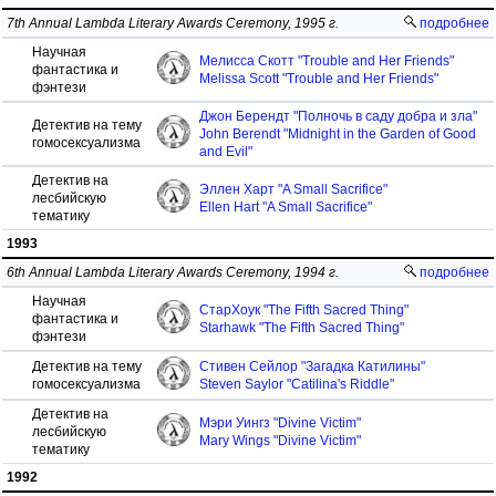
7th Annual Lambda Literary Awards Ceremony, 1995 г.
подробнее
Научная
Мелисса Скотт "Trouble and Her Friends"
фантастика и
Melissa Scott "Trouble and Her Friends"
фэнтези
Джон Берендт "Полночь в саду добра и зла"
Детектив на тему
John Berendt "Midnight in the Garden of Good
гомосексуализма
and Evil"
Детектив на
Эллен Харт "A Small Sacrifice"
лесбийскую
Ellen Hart "A Small Sacrifice"
тематику
1993
6th Annual Lambda Literary Awards Ceremony, 1994 г.
подробнее
Научная
СтарХоук "The Fifth Sacred Thing"
фантастика и
Starhawk "The Fifth Sacred Thing"
фэнтези
Детектив на тему
Стивен Сейлор "Загадка Катилины"
гомосексуализма
Steven Saylor "Catilina's Riddle"
Детектив на
Мэри Уингз "Divine Victim"
лесбийскую
Mary Wings "Divine Victim"
тематику
1992