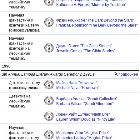
лесбийскую
Katherine V. Forrest "Murder by Tradition"
тематику
Научная
фантастика и
Фрэнк Робинсон "The Dark Beyond the Stars"
фэнтези на тему
Frank M. Robinson "The Dark Beyond the Stars"
гомосексуализма
Научная
фантастика и
Джуал Гомес "The Gilda Stories"
фэнтези на
Jewelle Gomez "The Gilda Stories"
лесбийскую
тематику
1990
3th Annual Lambda Literary Awards Ceremony, 1991 г.
подробнее
Детектив на тему
Майкл Нава "Howtown"
гомосексуализма
Michael Nava "Howtown"
Детектив на
Барбара Уилсон "Gaudi Collective"
лесбийскую
Barbara Wilson "Gaudi Afternoon"
тематику
Лорен Райт Дуглас "Ninth Life"
Lauren Wright Douglas "Ninth Life"
Научная
фантастика и
Мерседес Лэки "Magic's Price"
фэнтези на тему
Mercedes Lackey "Magic's Price"