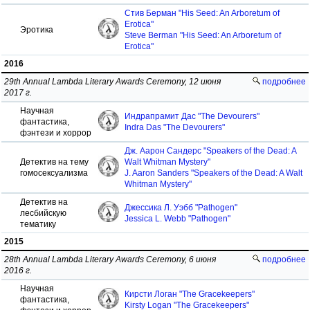
Стив Берман "His Seed: An Arboretum of
Erotica"
Эротика
Steve Berman "His Seed: An Arboretum of
Erotica"
2016
29th Annual Lambda Literary Awards Ceremony, 12 июня
подробнее
2017 г.
Научная
Индрапрамит Дас "The Devourers"
фантастика,
Indra Das "The Devourers"
фэнтези и хоррор
Дж. Аарон Сандерс "Speakers of the Dead: A
Детектив на тему
Walt Whitman Mystery"
гомосексуализма
J. Aaron Sanders "Speakers of the Dead: A Walt
Whitman Mystery"
Детектив на
Джессика Л. Уэбб "Pathogen"
лесбийскую
Jessica L. Webb "Pathogen"
тематику
2015
28th Annual Lambda Literary Awards Ceremony, 6 июня
подробнее
2016 г.
Научная
Кирсти Логан "The Gracekeepers"
фантастика,
Kirsty Logan "The Gracekeepers"