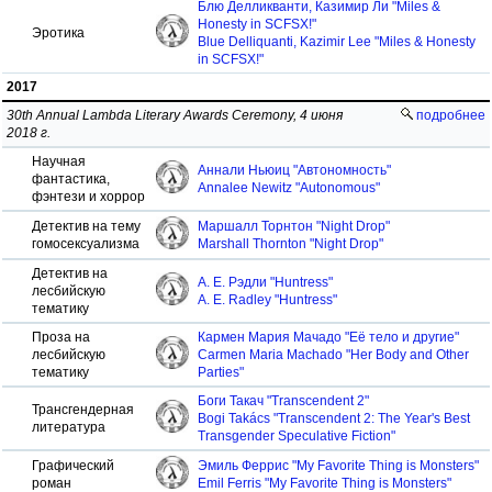
Блю Делликванти, Казимир Ли "Miles &
Honesty in SCFSX!"
Эротика
Blue Delliquanti, Kazimir Lee "Miles & Honesty
in SCFSX!"
2017
30th Annual Lambda Literary Awards Ceremony, 4 июня
подробнее
2018 г.
Научная
Аннали Ньюиц "Автономность"
фантастика,
Annalee Newitz "Autonomous"
фэнтези и хоррор
Детектив на тему
Маршалл Торнтон "Night Drop"
гомосексуализма
Marshall Thornton "Night Drop"
Детектив на
А. Е. Рэдли "Huntress"
лесбийскую
A. E. Radley "Huntress"
тематику
Проза на
Кармен Мария Мачадо "Её тело и другие"
лесбийскую
Carmen Maria Machado "Her Body and Other
тематику
Parties"
Боги Такач "Transcendent 2"
Трансгендерная
Bogi Takács "Transcendent 2: The Year's Best
литература
Transgender Speculative Fiction"
Графический
Эмиль Феррис "My Favorite Thing is Monsters"
роман
Emil Ferris "My Favorite Thing is Monsters"