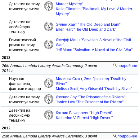
Детектив на тему
Murder Mystery"
гомосексуализма
Katie Gilmartin "Blackmail, My Love: A Murder
Mystery"
Детектив на
Эллен Харт "The Old Deep and Dark"
лесбийскую
Ellen Hart "The Old Deep and Dark"
тематику
Романтический
Джефф Манн "Salvation: A Novel of the Civil
роман на тему
War"
гомосексуализма
Jeff Mann "Salvation: A Novel of the Civil War"
2013
26th Annual Lambda Literary Awards Ceremony, 2 июня
подробнее
2014 г.
Научная
Мелисса Скотт, Эми Грисволд "Death by
фантастика,
Silver"
фэнтези и хоррор
Melissa Scott, Amy Griswold "Death by Silver"
Детектив на тему
Дженис Лоу "The Prisoner of the Riviera"
гомосексуализма
Janice Law "The Prisoner of the Riviera"
Детектив на
Кэтрин В. Форрест "High Desert"
лесбийскую
Katherine V. Forrest "High Desert"
тематику
2012
25th Annual Lambda Literary Awards Ceremony, 3 июня
подробнее