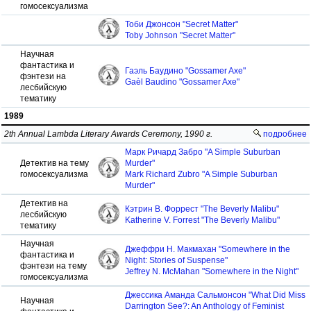
гомосексуализма
Тоби Джонсон "Secret Matter"
Toby Johnson "Secret Matter"
Научная
фантастика и
Гаэль Баудино "Gossamer Axe"
фэнтези на
Gaèl Baudino "Gossamer Axe"
лесбийскую
тематику
1989
2th Annual Lambda Literary Awards Ceremony, 1990 г.
подробнее
Марк Ричард Забро "A Simple Suburban
Детектив на тему
Murder"
гомосексуализма
Mark Richard Zubro "A Simple Suburban
Murder"
Детектив на
Кэтрин В. Форрест "The Beverly Malibu"
лесбийскую
Katherine V. Forrest "The Beverly Malibu"
тематику
Научная
Джеффри Н. Макмахан "Somewhere in the
фантастика и
Night: Stories of Suspense"
фэнтези на тему
Jeffrey N. McMahan "Somewhere in the Night"
гомосексуализма
Джессика Аманда Сальмонсон "What Did Miss
Научная
Darrington See?: An Anthology of Feminist