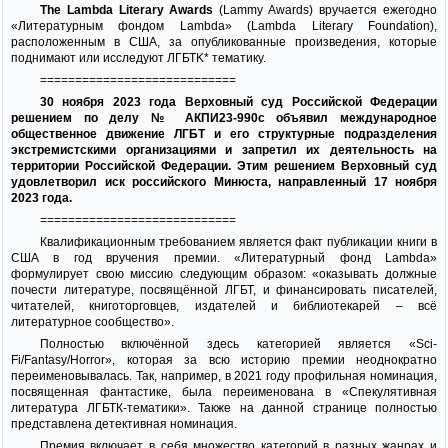
The Lambda Literary Awards
(Lammy Awards) вручается ежегодно
«Литературным фондом Lambda» (Lambda Literary Foundation),
расположенным в США, за опубликованные произведения, которые
поднимают или исследуют ЛГБТK* тематику.
============================
30 ноября 2023 года Верховный суд Российской Федерации
решением по делу № АКПИ23-990с объявил международное
общественное движение ЛГБТ и его структурные подразделения
экстремистскими организациями и запретил их деятельность на
территории Российской Федерации. Этим решением Верховный суд
удовлетворил иск российского Минюста, направленный 17 ноября
2023 года.
============================
Квалификационным требованием является факт публикации книги в
США в год вручения премии. «Литературный фонд Lambda»
формулирует свою миссию следующим образом: «оказывать должные
почести литературе, посвящённой ЛГБТ, и финансировать писателей,
читателей, книготорговцев, издателей и библиотекарей – всё
литературное сообщество».
Полностью включённой здесь категорией является «Sci-
Fi/Fantasy/Horror», которая за всю историю премии неоднократно
переименовывалась. Так, например, в 2021 году профильная номинация,
посвященная фантастике, была переименована в «Спекулятивная
литература ЛГБТК-тематики». Также на данной странице полностью
представлена детективная номинация.
Премия включает в себя множество категорий в разных жанрах и