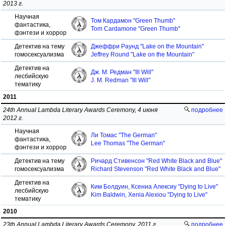
2013 г.
Научная
Том Кардамон "Green Thumb"
фантастика,
Tom Cardamone "Green Thumb"
фэнтези и хоррор
Детектив на тему
Джеффри Раунд "Lake on the Mountain"
гомосексуализма
Jeffrey Round "Lake on the Mountain"
Детектив на
Дж. М. Редман "Ill Will"
лесбийскую
J. M. Redman "Ill Will"
тематику
2011
24th Annual Lambda Literary Awards Ceremony, 4 июня
подробнее
2012 г.
Научная
Ли Томас "The German"
фантастика,
Lee Thomas "The German"
фэнтези и хоррор
Детектив на тему
Ричард Стивенсон "Red White Black and Blue"
гомосексуализма
Richard Stevenson "Red White Black and Blue"
Детектив на
Ким Болдуин, Ксениа Алексиу "Dying to Live"
лесбийскую
Kim Baldwin, Xenia Alexiou "Dying to Live"
тематику
2010
23th Annual Lambda Literary Awards Ceremony, 2011 г.
подробнее