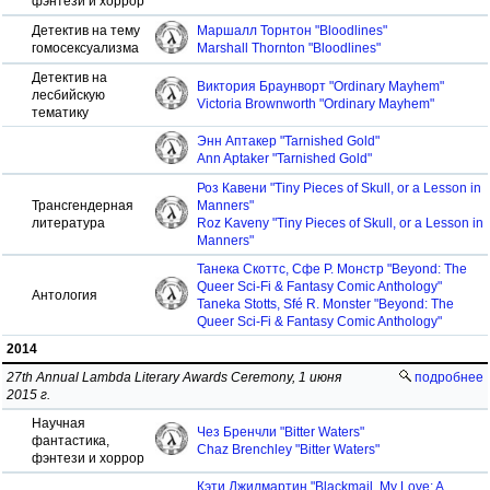
фэнтези и хоррор
Детектив на тему
Маршалл Торнтон "Bloodlines"
гомосексуализма
Marshall Thornton "Bloodlines"
Детектив на
Виктория Браунворт "Ordinary Mayhem"
лесбийскую
Victoria Brownworth "Ordinary Mayhem"
тематику
Энн Аптакер "Tarnished Gold"
Ann Aptaker "Tarnished Gold"
Роз Кавени "Tiny Pieces of Skull, or a Lesson in
Трансгендерная
Manners"
литература
Roz Kaveny "Tiny Pieces of Skull, or a Lesson in
Manners"
Танека Скоттс, Сфе Р. Монстр "Beyond: The
Queer Sci-Fi & Fantasy Comic Anthology"
Антология
Taneka Stotts, Sfé R. Monster "Beyond: The
Queer Sci-Fi & Fantasy Comic Anthology"
2014
27th Annual Lambda Literary Awards Ceremony, 1 июня
подробнее
2015 г.
Научная
Чез Бренчли "Bitter Waters"
фантастика,
Chaz Brenchley "Bitter Waters"
фэнтези и хоррор
Кэти Джилмартин "Blackmail, My Love: A