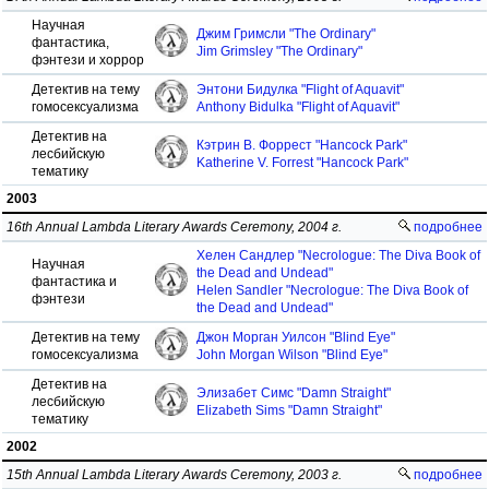
Научная
Джим Гримсли "The Ordinary"
фантастика,
Jim Grimsley "The Ordinary"
фэнтези и хоррор
Детектив на тему
Энтони Бидулка "Flight of Aquavit"
гомосексуализма
Anthony Bidulka "Flight of Aquavit"
Детектив на
Кэтрин В. Форрест "Hancock Park"
лесбийскую
Katherine V. Forrest "Hancock Park"
тематику
2003
16th Annual Lambda Literary Awards Ceremony, 2004 г.
подробнее
Хелен Сандлер "Necrologue: The Diva Book of
Научная
the Dead and Undead"
фантастика и
Helen Sandler "Necrologue: The Diva Book of
фэнтези
the Dead and Undead"
Детектив на тему
Джон Морган Уилсон "Blind Eye"
гомосексуализма
John Morgan Wilson "Blind Eye"
Детектив на
Элизабет Симс "Damn Straight"
лесбийскую
Elizabeth Sims "Damn Straight"
тематику
2002
15th Annual Lambda Literary Awards Ceremony, 2003 г.
подробнее