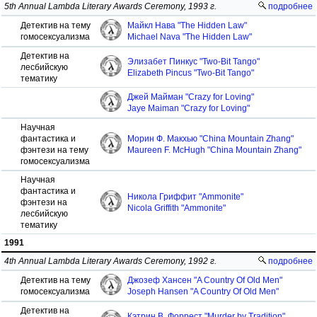
5th Annual Lambda Literary Awards Ceremony, 1993 г.
подробнее
Детектив на тему
Майкл Нава "The Hidden Law"
гомосексуализма
Michael Nava "The Hidden Law"
Детектив на
Элизабет Пинкус "Two-Bit Tango"
лесбийскую
Elizabeth Pincus "Two-Bit Tango"
тематику
Джей Майман "Crazy for Loving"
Jaye Maiman "Crazy for Loving"
Научная
фантастика и
Морин Ф. Макхью "China Mountain Zhang"
фэнтези на тему
Maureen F. McHugh "China Mountain Zhang"
гомосексуализма
Научная
фантастика и
Никола Гриффит "Ammonite"
фэнтези на
Nicola Griffith "Ammonite"
лесбийскую
тематику
1991
4th Annual Lambda Literary Awards Ceremony, 1992 г.
подробнее
Детектив на тему
Джозеф Хансен "A Country Of Old Men"
гомосексуализма
Joseph Hansen "A Country Of Old Men"
Детектив на
Кэтрин В. Форрест "Murder by Tradition"