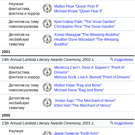
Научная
Майкл Роуи "Queer Fear II"
фантастика,
Michael Rowe "Queer Fear II"
фэнтези и хоррор
Детектив на тему
Кристофер Райс "The Snow Garden"
гомосексуализма
Christopher Rice "The Snow Garden"
Детектив на
Хэзер Макадэм "The Weeping Buddha"
лесбийскую
Heather Dune Macadam "The Weeping
тематику
Buddha"
2001
14th Annual Lambda Literary Awards Ceremony, 2002 г.
подробнее
Научная
Мелисса Скотт, Лиза А. Барнетт "Point of
фантастика,
Dreams"
фэнтези и хоррор
Melissa Scott, Lisa A. Barnett "Point of Dreams"
Детектив на тему
Майкл Нава "Rag and Bone"
гомосексуализма
Michael Nava "Rag and Bone"
Детектив на
Эллен Харт "The Merchant of Venus"
лесбийскую
Ellen Hart "The Merchant of Venus"
тематику
2000
13th Annual Lambda Literary Awards Ceremony, 2001 г.
подробнее
Научная
Джим Гримсли "Kirith Kirin"