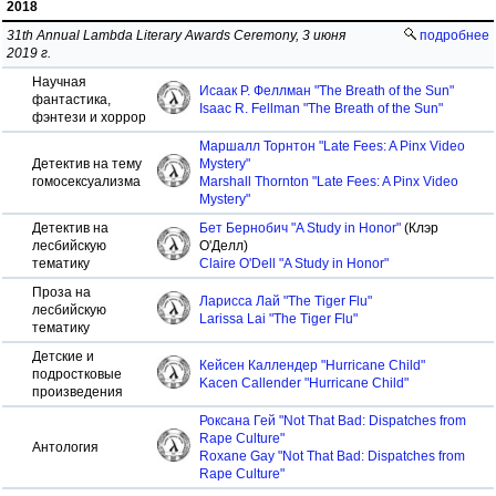
2018
31th Annual Lambda Literary Awards Ceremony, 3 июня
подробнее
2019 г.
Научная
Исаак Р. Феллман "The Breath of the Sun"
фантастика,
Isaac R. Fellman "The Breath of the Sun"
фэнтези и хоррор
Маршалл Торнтон "Late Fees: A Pinx Video
Детектив на тему
Mystery"
гомосексуализма
Marshall Thornton "Late Fees: A Pinx Video
Mystery"
Детектив на
Бет Бернобич "A Study in Honor"
(Клэр
лесбийскую
О'Делл)
тематику
Claire O'Dell "A Study in Honor"
Проза на
Ларисса Лай "The Tiger Flu"
лесбийскую
Larissa Lai "The Tiger Flu"
тематику
Детские и
Кейсен Каллендер "Hurricane Child"
подростковые
Kacen Callender "Hurricane Child"
произведения
Роксана Гей "Not That Bad: Dispatches from
Rape Culture"
Антология
Roxane Gay "Not That Bad: Dispatches from
Rape Culture"