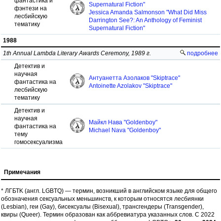
фантастика и
Supernatural Fiction"
фэнтези на
Jessica Amanda Salmonson "What Did Miss
лесбийскую
Darrington See?: An Anthology of Feminist
тематику
Supernatural Fiction"
1988
1th Annual Lambda Literary Awards Ceremony, 1989 г.
подробнее
Детектив и
научная
Антуанетта Азолаков "Skiptrace"
фантастика на
Antoinette Azolakov "Skiptrace"
лесбийскую
тематику
Детектив и
научная
Майкл Нава "Goldenboy"
фантастика на
Michael Nava "Goldenboy"
тему
гомосексуализма
Примечания
* ЛГБТK (англ. LGBTQ) — термин, возникший в английском языке для общего
обозначения сексуальных меньшинств, к которым относятся лесбиянки
(Lesbian), геи (Gay), бисексуалы (Bisexual), трансгендеры (Transgender),
квиры (Queer). Термин образован как аббревиатура указанных слов. С 2022