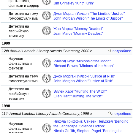
фантастика,
Jim Grimsley "Kirith Kirin"
фэнтези и хоррор
Детектив на тему
Джон Морган Уилсон "The Limits of Justice"
гомосексуализма
John Morgan Wilson "The Limits of Justice"
Детектив на
Жан Марси "Mommy Deadest"
лесбийскую
Jean Marcy "Mommy Deadest"
тематику
1999
12th Annual Lambda Literary Awards Ceremony, 2000 г.
подробнее
Научная
Ричард Боус "Minions of the Moon"
фантастика и
Richard Bowes "Minions of the Moon"
фэнтези
Детектив на тему
Джон Морган Уилсон "Justice at Risk"
гомосексуализма
John Morgan Wilson "Justice at Risk"
Детектив на
Эллен Харт "Hunting The Witch"
лесбийскую
Ellen Hart "Hunting The Witch"
тематику
1998
11th Annual Lambda Literary Awards Ceremony, 1999 г.
подробнее
Никола Гриффит, Стивен Пейджел "Bending
Научная
the Landscape: Science Fiction"
фантастика и
Nicola Griffith, Stephen Pagel "Bending the