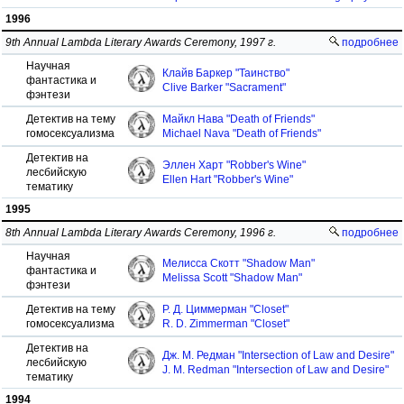
1996
9th Annual Lambda Literary Awards Ceremony, 1997 г.
подробнее
Научная
Клайв Баркер "Таинство"
фантастика и
Clive Barker "Sacrament"
фэнтези
Детектив на тему
Майкл Нава "Death of Friends"
гомосексуализма
Michael Nava "Death of Friends"
Детектив на
Эллен Харт "Robber's Wine"
лесбийскую
Ellen Hart "Robber's Wine"
тематику
1995
8th Annual Lambda Literary Awards Ceremony, 1996 г.
подробнее
Научная
Мелисса Скотт "Shadow Man"
фантастика и
Melissa Scott "Shadow Man"
фэнтези
Детектив на тему
Р. Д. Циммерман "Closet"
гомосексуализма
R. D. Zimmerman "Closet"
Детектив на
Дж. М. Редман "Intersection of Law and Desire"
лесбийскую
J. M. Redman "Intersection of Law and Desire"
тематику
1994