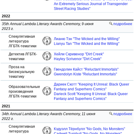
An Extremely Serious Journal of Transgender
Street Racing Studies"
2022
35th Annual Lambda Literary Awards Ceremony, 9 июня
подробнее
2023 г.
Спекулятивная
Лианю Тэн "The Wicked and the Willing"
литература
Lianyu Tan "The Wicked and the Willing"
ЛГБТК-тематики
Детектив ЛГБТК-
Хейли Скривенор "Dirt Creek"
тематики
Hayley Scrivenor "Dirt Creek"
Проза на
Гвендолин Кайст "Re­luctant Immortals"
бисексуальную
Gwendolyn Kiste "Re­luctant Immortals"
тематику
Дариек Скотт "Keeping It Unreal: Black Queer
Образовательные
Fantasy and Superhero Comics"
произведения
Darieck Scott "Keeping It Unreal: Black Queer
ЛГБТК-тематики
Fantasy and Superhero Comics"
2021
34th Annual Lambda Literary Awards Ceremony, 11 июня
подробнее
2022 г.
Спекулятивная
Кэдуэлл Тёрнбулл "No Gods, No Monsters"
литература
Cadwell Turnbull "No Gods, No Monsters"