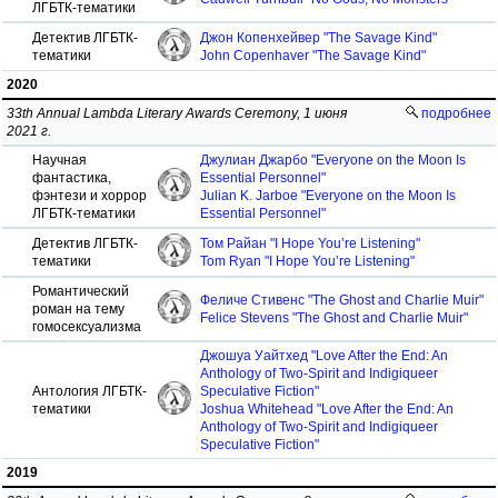
ЛГБТК-тематики
Детектив ЛГБТК-
Джон Копенхейвер "The Savage Kind"
тематики
John Copenhaver "The Savage Kind"
2020
33th Annual Lambda Literary Awards Ceremony, 1 июня
подробнее
2021 г.
Научная
Джулиан Джарбо "Everyone on the Moon Is
фантастика,
Essential Personnel"
фэнтези и хоррор
Julian K. Jarboe "Everyone on the Moon Is
ЛГБТК-тематики
Essential Personnel"
Детектив ЛГБТК-
Том Райан "I Hope You’re Listening"
тематики
Tom Ryan "I Hope You’re Listening"
Романтический
Феличе Стивенс "The Ghost and Charlie Muir"
роман на тему
Felice Stevens "The Ghost and Charlie Muir"
гомосексуализма
Джошуа Уайтхед "Love After the End: An
Anthology of Two-Spirit and Indigiqueer
Антология ЛГБТК-
Speculative Fiction"
тематики
Joshua Whitehead "Love After the End: An
Anthology of Two-Spirit and Indigiqueer
Speculative Fiction"
2019