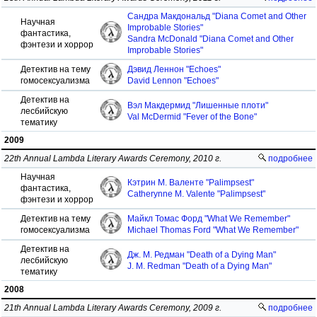
Сандра Макдональд "Diana Comet and Other
Научная
Improbable Stories"
фантастика,
Sandra McDonald "Diana Comet and Other
фэнтези и хоррор
Improbable Stories"
Детектив на тему
Дэвид Леннон "Echoes"
гомосексуализма
David Lennon "Echoes"
Детектив на
Вэл Макдермид "Лишенные плоти"
лесбийскую
Val McDermid "Fever of the Bone"
тематику
2009
22th Annual Lambda Literary Awards Ceremony, 2010 г.
подробнее
Научная
Кэтрин М. Валенте "Palimpsest"
фантастика,
Catherynne M. Valente "Palimpsest"
фэнтези и хоррор
Детектив на тему
Майкл Томас Форд "What We Remember"
гомосексуализма
Michael Thomas Ford "What We Remember"
Детектив на
Дж. М. Редман "Death of a Dying Man"
лесбийскую
J. M. Redman "Death of a Dying Man"
тематику
2008
21th Annual Lambda Literary Awards Ceremony, 2009 г.
подробнее