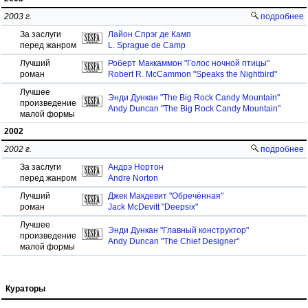
2003 г.
подробнее
За заслуги
Лайон Спрэг де Камп
перед жанром
L. Sprague de Camp
Лучший
Роберт Маккаммон "Голос ночной птицы"
роман
Robert R. McCammon "Speaks the Nightbird"
Лучшее
Энди Дункан "The Big Rock Candy Mountain"
произведение
Andy Duncan "The Big Rock Candy Mountain"
малой формы
2002
2002 г.
подробнее
За заслуги
Андрэ Нортон
перед жанром
Andre Norton
Лучший
Джек Макдевит "Обречённая"
роман
Jack McDevitt "Deepsix"
Лучшее
Энди Дункан "Главный конструктор"
произведение
Andy Duncan "The Chief Designer"
малой формы
Кураторы