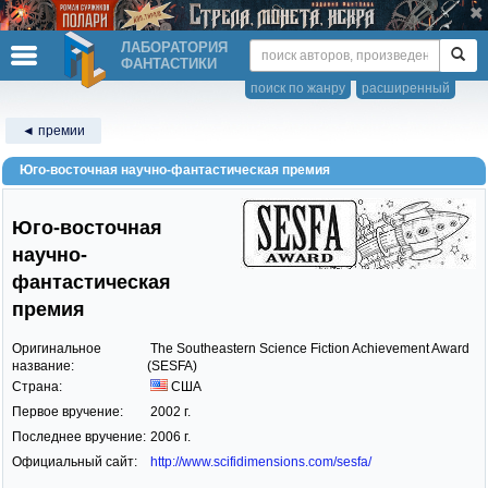
ЛАБОРАТОРИЯ
ФАНТАСТИКИ
поиск по жанру
расширенный
◄ премии
Юго-восточная научно-фантастическая премия
Юго-восточная
научно-
фантастическая
премия
Оригинальное
The Southeastern Science Fiction Achievement Award
название:
(SESFA)
Страна:
США
Первое вручение:
2002 г.
Последнее вручение:
2006 г.
Официальный сайт:
http://www.scifidimensions.com/sesfa/