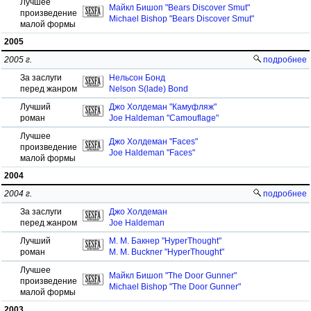
Лучшее
Майкл Бишоп "Bears Discover Smut"
произведение
Michael Bishop "Bears Discover Smut"
малой формы
2005
2005 г.
подробнее
За заслуги
Нельсон Бонд
перед жанром
Nelson S(lade) Bond
Лучший
Джо Холдеман "Камуфляж"
роман
Joe Haldeman "Camouflage"
Лучшее
Джо Холдеман "Faces"
произведение
Joe Haldeman "Faces"
малой формы
2004
2004 г.
подробнее
За заслуги
Джо Холдеман
перед жанром
Joe Haldeman
Лучший
М. М. Бакнер "HyperThought"
роман
M. M. Buckner "HyperThought"
Лучшее
Майкл Бишоп "The Door Gunner"
произведение
Michael Bishop "The Door Gunner"
малой формы
2003