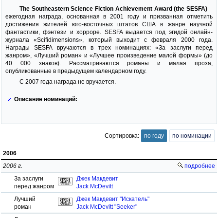
The Southeastern Science Fiction Achievement Award (the SESFA)
–
ежегодная награда, основанная в 2001 году и призванная отметить
достижения жителей юго-восточных штатов США в жанре научной
фантастики, фэнтези и хорроре. SESFA выдается под эгидой онлайн-
журнала «Scifidimensions», который выходит с февраля 2000 года.
Награды SESFA вручаются в трех номинациях: «За заслуги перед
жанром», «Лучший роман» и «Лучшее произведение малой формы» (до
40 000 знаков). Рассматриваются романы и малая проза,
опубликованные в предыдущем календарном году.
С 2007 года награда не вручается.
Описание номинаций:
Сортировка:
по году
по номинации
2006
2006 г.
подробнее
За заслуги
Джек Макдевит
перед жанром
Jack McDevitt
Лучший
Джек Макдевит "Искатель"
роман
Jack McDevitt "Seeker"