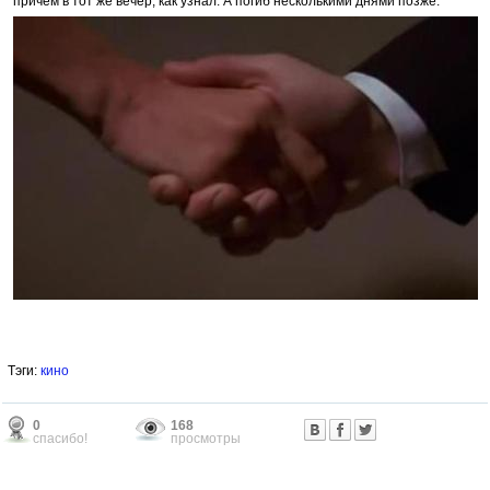
причём в тот же вечер, как узнал. А погиб несколькими днями позже.
Тэги:
кино
0
168
спасибо!
просмотры