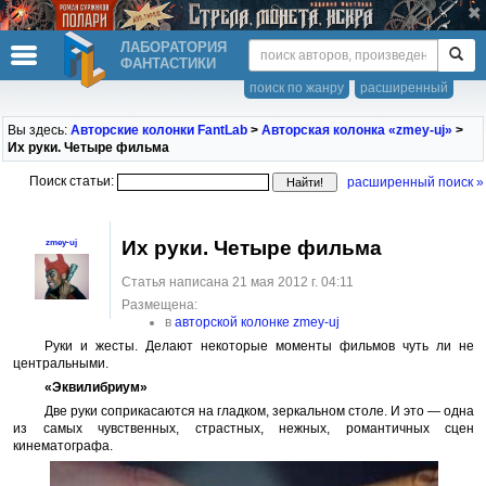
ЛАБОРАТОРИЯ
ФАНТАСТИКИ
поиск по жанру
расширенный
Вы здесь:
Авторские колонки FantLab
>
Авторская колонка «zmey-uj»
>
Их руки. Четыре фильма
Поиск статьи:
расширенный поиск »
Их руки. Четыре фильма
zmey-uj
Статья написана 21 мая 2012 г. 04:11
Размещена:
в
авторской колонке zmey-uj
Руки и жесты. Делают некоторые моменты фильмов чуть ли не
центральными.
«Эквилибриум»
Две руки соприкасаются на гладком, зеркальном столе. И это — одна
из самых чувственных, страстных, нежных, романтичных сцен
кинематографа.