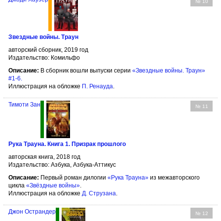
№ 10
Звездные войны. Траун
авторский сборник, 2019 год
Издательство: Комильфо
Описание:
В сборник вошли выпуски серии
«Звездные войны. Траун»
#1-6.
Иллюстрация на обложке
П. Ренауда
.
Тимоти Зан
№ 11
Рука Трауна. Книга 1. Призрак прошлого
авторская книга, 2018 год
Издательство: Азбука, Азбука-Аттикус
Описание:
Первый роман дилогии
«Рука Трауна»
из межавторского
цикла
«Звёздные войны»
.
Иллюстрация на обложке
Д. Струзана
.
Джон Острандер
№ 12