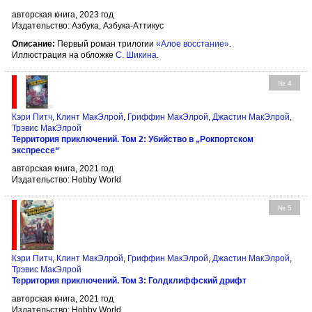
авторская книга, 2023 год
Издательство: Азбука, Азбука-Аттикус
Описание:
Первый роман трилогии
«Алое восстание»
.
Иллюстрация на обложке
С. Шикина
.
№ 4
Кэри Питч
,
Клинт МакЭлрой
,
Гриффин МакЭлрой
,
Джастин МакЭлрой
,
Трэвис МакЭлрой
Территория приключений. Том 2: Убийство в „Рокпортском
экспрессе“
авторская книга, 2021 год
Издательство: Hobby World
№ 5
Кэри Питч
,
Клинт МакЭлрой
,
Гриффин МакЭлрой
,
Джастин МакЭлрой
,
Трэвис МакЭлрой
Территория приключений. Том 3: Голдклиффский дрифт
авторская книга, 2021 год
Издательство: Hobby World