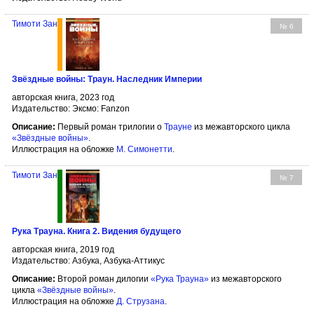
Тимоти Зан
№ 6
Звёздные войны: Траун. Наследник Империи
авторская книга, 2023 год
Издательство: Эксмо: Fanzon
Описание:
Первый роман трилогии о
Трауне
из межавторского цикла
«Звёздные войны»
.
Иллюстрация на обложке
М. Симонетти
.
Тимоти Зан
№ 7
Рука Трауна. Книга 2. Видения будущего
авторская книга, 2019 год
Издательство: Азбука, Азбука-Аттикус
Описание:
Второй роман дилогии
«Рука Трауна»
из межавторского
цикла
«Звёздные войны»
.
Иллюстрация на обложке
Д. Струзана
.