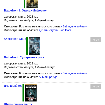
Battlefront II. Отряд «Инферно»
авторская книга, 2018 год
Издательство: Азбука, Азбука-Аттикус
Описание:
Роман из межавторского цикла
«Звёздные войны»
.
Иллюстрация на обложке
дизайн-студии Two Dots
.
Александр Фрид
№ 15
Battlefront. Сумеречная рота
авторская книга, 2018 год
Издательство: Азбука, Азбука-Аттикус
Описание:
Роман из межавторского цикла
«Звёздные войны»
.
Иллюстрация на обложке
А. МакБрайда
.
Джо Шрайбер
№ 16
Штурмовики смерти