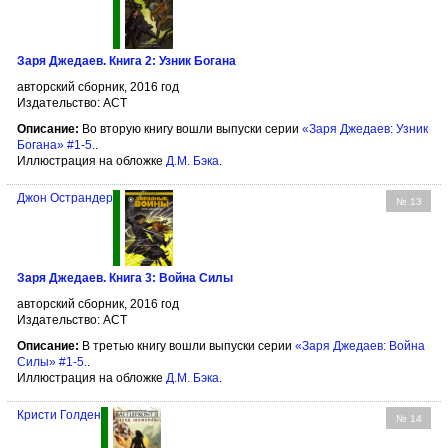
Заря Джедаев. Книга 2: Узник Богана
авторский сборник, 2016 год
Издательство: АСТ
Описание:
Во вторую книгу вошли выпуски серии
«Заря Джедаев: Узник
Богана» #1-5.
.
Иллюстрация на обложке
Д.М. Бэка
.
Джон Острандер
№ 13
Заря Джедаев. Книга 3: Война Силы
авторский сборник, 2016 год
Издательство: АСТ
Описание:
В третью книгу вошли выпуски серии
«Заря Джедаев: Война
Силы» #1-5.
.
Иллюстрация на обложке
Д.М. Бэка
.
Кристи Голден
№ 14