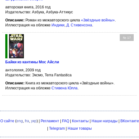
авторская книга, 2016 год
Издательство: Азбука, Азбука-Аттикус
Описание:
Роман из межавторского цикла
«Звёздные войны»
.
Иллюстрация на обложке
Индики
,
Д. Стивенсона
.
№ 17
Байки из кантины Мос Айсли
антология, 2009 год
Издательство: Эксмо, Terra Fantastica
Описание:
Книга из межавторского цикла «Звёздные войны».
Иллюстрация на обложке
Стивена Юлла
.
О сайте
(
eng
,
fra
,
укр
) |
Регламент
|
FAQ
|
Контакты
|
Наши награды
|
ВКонтакте
|
Telegram
|
Наши товары