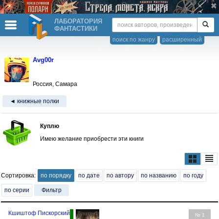
ЛАБОРАТОРИЯ
ФАНТАСТИКИ
поиск по жанру
расширенный
Avg00r
Россия, Самара
◄ книжные полки
Куплю
Имею желание приобрести эти книги
Сортировка:
по порядку
по дате
по автору
по названию
по году
по серии
Фильтр
Кшиштоф Пискорский
№ 1