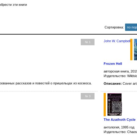
брести эти книги
Сортировка:
по по
John W. Campbell
№ 1
Frozen Hell
авторская книга, 201
Издательство: Wildsi
рованных рассказов и повестей о пришельцах из космоса.
Описание:
Cover ar
№ 3
The Azathoth Cycle
антология, 1995 год
Издательство: Chao