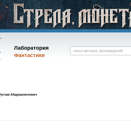
Лаборатория
Фантастики
Рустам Абдужалилович