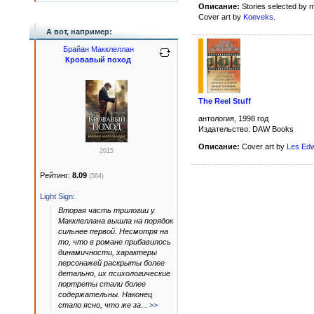
Описание:
Stories selected by m
Cover art by
Koeveks
.
А вот, например:
Брайан Макклеллан
Кровавый поход
The Reel Stuff
антология, 1998 год
Издательство: DAW Books
Описание:
Cover art by
Les Ed
2015
Рейтинг:
8.09
(564)
Light Sign
:
Вторая часть трилогии у
Макклеллана вышла на порядок
сильнее первой. Несмотря на
то, что в романе прибавилось
динамичности, характеры
персонажей раскрыты более
детально, их психологические
портреты стали более
содержательны. Наконец
стало ясно, что же за
...
>>