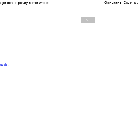
Описание:
Cover ar
ajor contemporary horror writers.
№ 5
wards
.