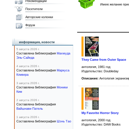
Рекомендации
Имею желание прио
Посетители
Авторские колонки
Форум
информация, новости
5 августа 2026 г.
Составлена библиография
Махмуда
Эль-Сайеда
They Came from Outer Space
4 августа 2026 г.
антология, 1981 год
Составлена библиография
Маркуса
Издательство: Doubleday
Кливера
Описание:
Антология экранизи
3 августа 2026 г.
Составлена библиография
Моники
Ким
2 августа 2026 г.
Составлена библиография
Вайшнави Патель
My Favorite Horror Story
1 августа 2026 г.
антология, 2000 год
Составлена библиография
Шэнь Тао
Издательство: DAW Books