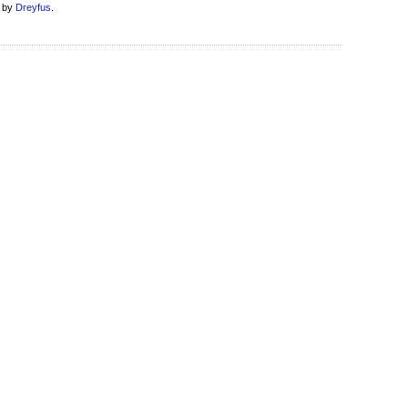
t by
Dreyfus
.