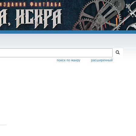
поиск по жанру
расширенный