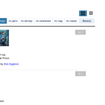
рядку
по дате
по автору
по названию
по году
по серии
Фильтр
№ 2
9 год
de Press
t by
Bob Eggleton
№ 4
sium