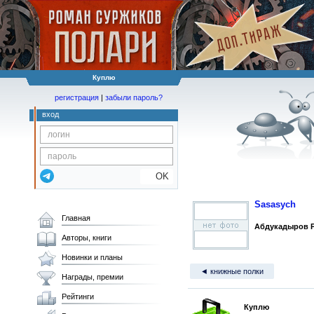
Куплю
регистрация
|
забыли пароль?
вход
OK
Sasasych
Главная
Абдукадыров 
Авторы, книги
Новинки и планы
◄ книжные полки
Награды, премии
Рейтинги
Куплю