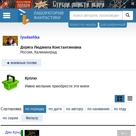
ЛАБОРАТОРИЯ
ФАНТАСТИКИ
поиск по жанру
расширенный
lyudashka
Деряга Людмила Константиновна
Россия, Калининград
◄ книжные полки
Куплю
Имею желание приобрести эти книги
Сортировка:
по порядку
по дате
по автору
по названию
по году
по серии
Фильтр
Дин Кунц
№ 1