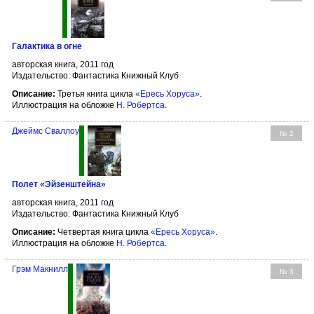
Галактика в огне
авторская книга, 2011 год
Издательство: Фантастика Книжный Клуб
Описание:
Третья книга цикла
«Ересь Хоруса»
.
Иллюстрация на обложке
Н. Робертса
.
Джеймс Сваллоу
№ 2
Полет «Эйзенштейна»
авторская книга, 2011 год
Издательство: Фантастика Книжный Клуб
Описание:
Четвертая книга цикла
«Ересь Хоруса»
.
Иллюстрация на обложке
Н. Робертса
.
Грэм Макнилл
№ 3