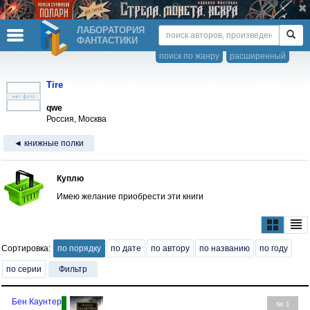
ЛАБОРАТОРИЯ
ФАНТАСТИКИ
поиск по жанру
расширенный
Tire
qwe
Россия, Москва
◄ книжные полки
Куплю
Имею желание приобрести эти книги
Сортировка:
по порядку
по дате
по автору
по названию
по году
по серии
Фильтр
Бен Каунтер
№ 1