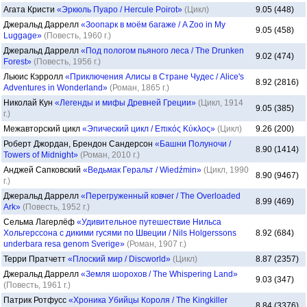
Агата Кристи
«Эркюль Пуаро / Hercule Poirot»
(Цикл)
9.05 (448)
Джеральд Даррелл
«Зоопарк в моём багаже / A Zoo in My
9.05 (458)
Luggage»
(Повесть, 1960 г.)
Джеральд Даррелл
«Под пологом пьяного леса / The Drunken
9.02 (474)
Forest»
(Повесть, 1956 г.)
Льюис Кэрролл
«Приключения Алисы в Стране Чудес / Alice's
8.92 (2816)
Adventures in Wonderland»
(Роман, 1865 г.)
Николай Кун
«Легенды и мифы Древней Греции»
(Цикл, 1914
9.05 (385)
г.)
Межавторский цикл
«Эпический цикл / Επικός Κύκλος»
(Цикл)
9.26 (200)
Роберт Джордан, Брендон Сандерсон
«Башни Полуночи /
8.90 (1414)
Towers of Midnight»
(Роман, 2010 г.)
Анджей Сапковский
«Ведьмак Геральт / Wiedźmin»
(Цикл, 1990
8.90 (9467)
г.)
Джеральд Даррелл
«Перегруженный ковчег / The Overloaded
8.99 (469)
Ark»
(Повесть, 1952 г.)
Сельма Лагерлёф
«Удивительное путешествие Нильса
Хольгерссона с дикими гусями по Швеции / Nils Holgerssons
8.92 (684)
underbara resa genom Sverige»
(Роман, 1907 г.)
Терри Пратчетт
«Плоский мир / Discworld»
(Цикл)
8.87 (2357)
Джеральд Даррелл
«Земля шорохов / The Whispering Land»
9.03 (347)
(Повесть, 1961 г.)
Патрик Ротфусс
«Хроника Убийцы Короля / The Kingkiller
8.84 (3376)