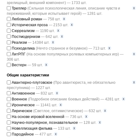
зрелищный, внешний компонент) — 1733 шт.
x
Триллер
(Сильная психологическая линия, описание чувств и
переживаний, которые испытывает герой) — 1281 шт.
x
Любовный роман
— 758 шт.
x
Историческая проза
— 2153 шт.
x
Сюрреализм
— 1190 шт.
x
Постмодернизм
— 642 шт.
x
Реализм
— 14384 шт.
x
Психоделика
(Нечто странное и безумное) — 713 шт.
x
ЛитРПГ
(На основе популярных ролевых компьютерных игр) —
306 шт.
x
Вестерн
— 59 шт.
Общие характеристики
x
Авантюрно-плутовское
(Про авантюриста, не обязательно
преступника) — 1227 шт.
x
Антивоенное
— 832 шт.
x
Военное
(Подробное описание боевых действий) — 4281 шт.
x
Ироническое
— 11441 шт.
x
Лирическое
(Светлое, оптимистическое) — 632 шт.
x
На основе игровой вселенной
— 736 шт.
x
Научно-популярное, познавательное
— 128 шт.
x
Новеллизация фильма
— 133 шт.
x
Пародийное
— 477 шт.