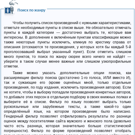
Поиск по жанру
Чтобы получить список произведений с нужными характеристиками,
отметьте необходимые пункты в списке выше. Не обязательно отмечать
пункты в каждой категории — достаточно выбрать те, которые вам
интересны. В дополнение к включённым пунктам классификации можно
также некоторые пункты исключить, кликнув по крестику справа от
описания (отсекаются те произведения, у которых хотя бы каждый 5-й
проголосовавший выбрал указанный пункт). Если отметить слишком
много пунктов, то поиск по жанру скорее всего ничего не найдёт —
уберите в таком случае менее важные или слишком узкопрофильные
отметки.
Также можно указать дополнительные опции поиска, как
расширяющие фильтр поиска (достаточно 1-го голоса, ИЛИ вместо И),
так и сужающие его (кроме оценёных мной, только отдельные
произведения, по году издания, исключить произведения авторов).
Если
не хотите, чтобы в выборку попадали произведения конкретных авторов,
то добавьте этих персон в отдельную подборку в своих книжных полках и
выберите её в списке.
Фильтр по языку позволят выбрать только
рускоязычные или зарубежные тексты, а также какой-то один
определённый язык, на котором произведение было написано.
Гендерный фильтр позволяет отфильтровать результаты по разнице
оценок между посетителями сайта мужского и женского пола (довольно
часто есть разница, которая значительно больше статистической
погрешности).
Фильтр по форме произведений позволяет отобрать