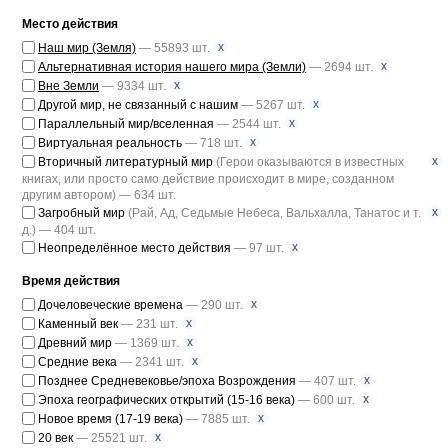
Место действия
x
Наш мир (Земля)
— 55893 шт.
x
Альтернативная история нашего мира (Земли)
— 2694 шт.
x
Вне Земли
— 9334 шт.
x
Другой мир, не связанный с нашим
— 5267 шт.
x
Параллельный мир/вселенная
— 2544 шт.
x
Виртуальная реальность
— 718 шт.
x
Вторичный литературный мир
(Герои оказываются в известных
книгах, или просто само действие происходит в мире, созданном
другим автором) — 634 шт.
x
Загробный мир
(Рай, Ад, Седьмые Небеса, Вальхалла, Танатос и т.
д.) — 404 шт.
x
Неопределённое место действия
— 97 шт.
Время действия
x
Дочеловеческие времена
— 290 шт.
x
Каменный век
— 231 шт.
x
Древний мир
— 1369 шт.
x
Средние века
— 2341 шт.
x
Позднее Средневековье/эпоха Возрождения
— 407 шт.
x
Эпоха географических открытий (15-16 века)
— 600 шт.
x
Новое время (17-19 века)
— 7885 шт.
x
20 век
— 25521 шт.