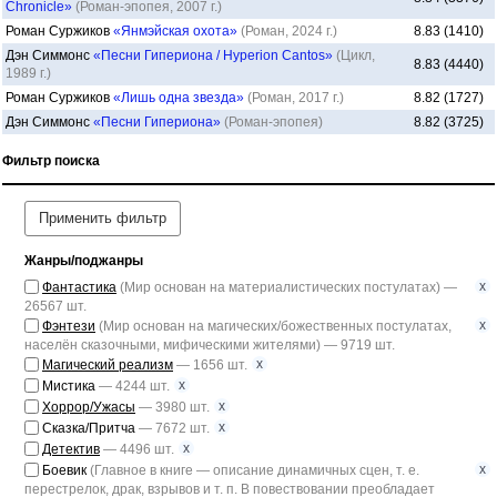
Chronicle»
(Роман-эпопея, 2007 г.)
Роман Суржиков
«Янмэйская охота»
(Роман, 2024 г.)
8.83 (1410)
Дэн Симмонс
«Песни Гипериона / Hyperion Cantos»
(Цикл,
8.83 (4440)
1989 г.)
Роман Суржиков
«Лишь одна звезда»
(Роман, 2017 г.)
8.82 (1727)
Дэн Симмонс
«Песни Гипериона»
(Роман-эпопея)
8.82 (3725)
Фильтр поиска
Применить фильтр
Жанры/поджанры
x
Фантастика
(Мир основан на материалистических постулатах) —
26567 шт.
x
Фэнтези
(Мир основан на магических/божественных постулатах,
населён сказочными, мифическими жителями) — 9719 шт.
x
Магический реализм
— 1656 шт.
x
Мистика
— 4244 шт.
x
Хоррор/Ужасы
— 3980 шт.
x
Сказка/Притча
— 7672 шт.
x
Детектив
— 4496 шт.
x
Боевик
(Главное в книге — описание динамичных сцен, т. е.
перестрелок, драк, взрывов и т. п. В повествовании преобладает