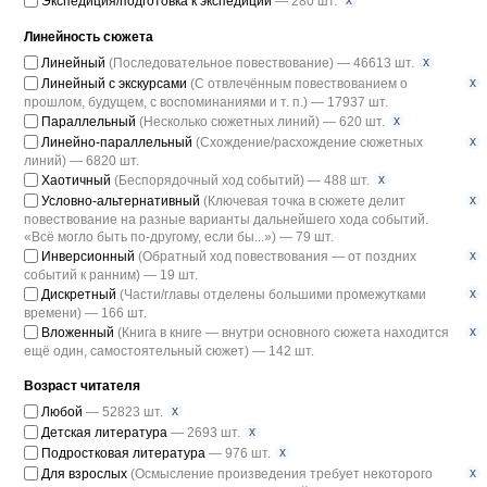
x
Экспедиция/подготовка к экспедиции
— 280 шт.
Линейность сюжета
x
Линейный
(Последовательное повествование) — 46613 шт.
x
Линейный с экскурсами
(С отвлечённым повествованием о
прошлом, будущем, с воспоминаниями и т. п.) — 17937 шт.
x
Параллельный
(Несколько сюжетных линий) — 620 шт.
x
Линейно-параллельный
(Схождение/расхождение сюжетных
линий) — 6820 шт.
x
Хаотичный
(Беспорядочный ход событий) — 488 шт.
x
Условно-альтернативный
(Ключевая точка в сюжете делит
повествование на разные варианты дальнейшего хода событий.
«Всё могло быть по-другому, если бы...») — 79 шт.
x
Инверсионный
(Обратный ход повествования — от поздних
событий к ранним) — 19 шт.
x
Дискретный
(Части/главы отделены большими промежутками
времени) — 166 шт.
x
Вложенный
(Книга в книге — внутри основного сюжета находится
ещё один, самостоятельный сюжет) — 142 шт.
Возраст читателя
x
Любой
— 52823 шт.
x
Детская литература
— 2693 шт.
x
Подростковая литература
— 976 шт.
x
Для взрослых
(Осмысление произведения требует некоторого