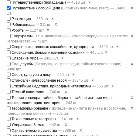
x
Путешественники (попаданцы)
— 4013 шт.
x
Путешествие к особой цели
(В поисках чего-либо, квест) — 13488
шт.
x
Революция
— 350 шт.
x
Робинзонада
— 311 шт.
x
Роботы
— 1127 шт.
x
Сверхразум
(В т. ч. цивилизации, намного опередившие в развитии
человечество) — 73 шт.
x
Сверхъестественные способности, супергерои
— 4846 шт.
x
Сновидения, формы изменения сознания
— 445 шт.
x
Спасение мира
— 2496 шт.
x
Спецслужбы
(Разведка, контрразведка, тайные спецоперации) —
3080 шт.
x
Спорт, культура и досуг
— 920 шт.
x
Становление/взросление героя
— 18345 шт.
x
Стихийные бедствия, природные катаклизмы
— 665 шт.
x
Тёмный властелин
— 740 шт.
x
Теория заговора, тайное общество, тайная история мира,
конспирология, криптоистория
— 243 шт.
x
Терраформирование
(Приведение климата планеты в состояние,
пригодное для обитания) — 201 шт.
x
Техногенные катастрофы
— 141 шт.
x
Умирающая Земля
— 442 шт.
x
Фантастические существа
— 2988 шт.