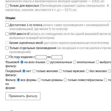
жизненного опыта и малоинтересно молодой аудитории) — 11611 шт.
x
Только для взрослых
(Произведение содержит сцены сексуального
характера, насилия, жестокости и т. д.) — 5271 шт.
Опции:
Достаточно 1-го голоса
(искать также произведения с незавершённой
классификацией, где менее 5-ти голосов)
ИЛИ вместо И
(искать по совпадению хотя бы одной жанровой метки и
выбранных в каждой категории)
Кроме оценённых мной
(доступно зарегистрированным посетителям)
Только отдельные произведения
(не входящие в состав циклов и прочи
произведений)
По году издания с
по
Языковой
на всех языках
русскоязычные
иноязычные
выбрать
фильтр:
Гендерный
нет
только женские
только мужские
без женских
фильтр:
Фильтр
все формы
только романы
только повести/рассказы
т
по
форме:
Применить фильтр