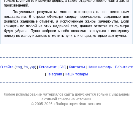
только крупную или мелкую форму, а также отдельно можно найти циклы
произведений.
Полученные результаты можно отсортировать по нескольким
показателям. В строке «Фильтр» сверху перечислены заданные для
фильтра жанровые отметки, а исключённые жанры зачёркнуты. Если
кликнуть по любой из этих надписей там, данная отметка из фильтра
будет убрана. Пункт «сбросить всё» позволит вернуться к исходному
поиску по жанру и заново отметить пункты и опции, которые вам нужны.
О сайте
(
eng
,
fra
,
укр
) |
Регламент
|
FAQ
|
Контакты
|
Наши награды
|
ВКонтакте
|
Telegram
|
Наши товары
Любое использование материалов сайта допускается только с указанием
активной ссылки на источник.
© 2005-2026
«Лаборатория Фантастики»
.