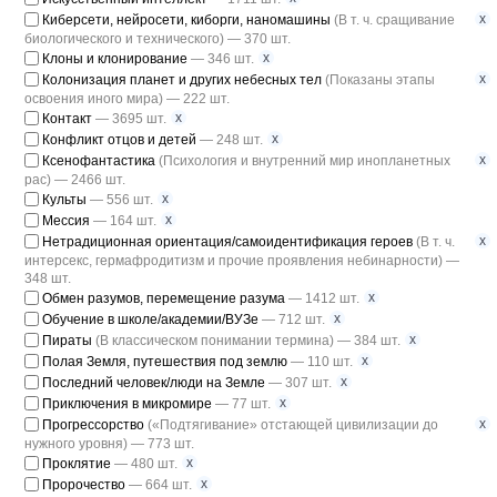
x
Киберсети, нейросети, киборги, наномашины
(В т. ч. сращивание
биологического и технического) — 370 шт.
x
Клоны и клонирование
— 346 шт.
x
Колонизация планет и других небесных тел
(Показаны этапы
освоения иного мира) — 222 шт.
x
Контакт
— 3695 шт.
x
Конфликт отцов и детей
— 248 шт.
x
Ксенофантастика
(Психология и внутренний мир инопланетных
рас) — 2466 шт.
x
Культы
— 556 шт.
x
Мессия
— 164 шт.
x
Нетрадиционная ориентация/самоидентификация героев
(В т. ч.
интерсекс, гермафродитизм и прочие проявления небинарности) —
348 шт.
x
Обмен разумов, перемещение разума
— 1412 шт.
x
Обучение в школе/академии/ВУЗе
— 712 шт.
x
Пираты
(В классическом понимании термина) — 384 шт.
x
Полая Земля, путешествия под землю
— 110 шт.
x
Последний человек/люди на Земле
— 307 шт.
x
Приключения в микромире
— 77 шт.
x
Прогрессорство
(«Подтягивание» отстающей цивилизации до
нужного уровня) — 773 шт.
x
Проклятие
— 480 шт.
x
Пророчество
— 664 шт.