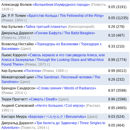
Александр Волков
«Волшебник Изумрудного города»
(Повесть,
9.05 (3191)
1939 г.)
Дж. Р. Р. Толкин
«Братство Кольца / The Fellowship of the Ring»
9.05 (11235)
(Роман, 1954 г.)
Кир Булычев
«Тайна третьей планеты»
(Киносценарий)
9.26 (278)
Джеральд Даррелл
«Гончие Бафута / The Bafut Beagles»
9.10 (487)
(Повесть, 1954 г.)
Всеволод Нестайко
«Тореадоры из Васюковки / Тореадори з
9.33 (210)
Васюківки»
(Цикл)
Льюис Кэрролл
«Сквозь зеркало и что там увидела Алиса, или
Алиса в Зазеркалье / Through the Looking Glass and What Alice
8.99 (1774)
Found There»
(Роман, 1871 г.)
Кир Булычев
«Посёлок»
(Роман, 1988 г.)
8.99 (6012)
Межавторский цикл
«The Sandman. Песочный человек / The
9.26 (232)
Sandman»
(Цикл)
Брендон Сандерсон
«Слова сияния / Words of Radiance»
8.97 (3598)
(Роман, 2014 г.)
Терри Пратчетт
«Смерть / Death»
(Цикл)
8.96 (1598)
Анджей Сапковский
«Нечто большее / Coś więcej»
(Рассказ,
8.95 (4665)
1992 г.)
Кэнтаро Миура
«Берсерк / ベルセルク / Beruseruku»
(Цикл)
9.03 (524)
Джеральд Даррелл
«Три билета до Эдвенчер / Three Singles to
9.05 (464)
Adventure»
(Повесть, 1954 г.)