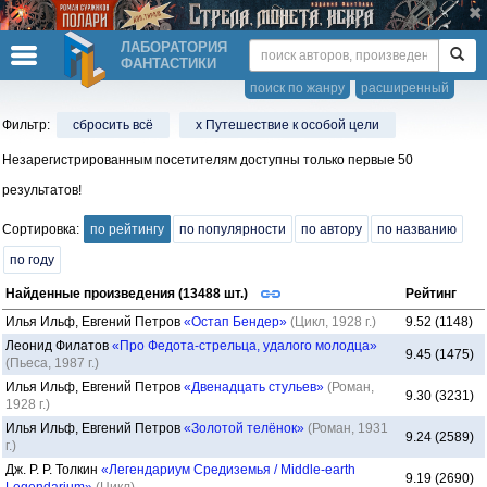
ЛАБОРАТОРИЯ
ФАНТАСТИКИ
поиск по жанру
расширенный
Фильтр:
сбросить всё
x Путешествие к особой цели
Незарегистрированным посетителям доступны только первые 50
результатов!
Сортировка:
по рейтингу
по популярности
по автору
по названию
по году
Найденные произведения (13488 шт.)
Рейтинг
Илья Ильф, Евгений Петров
«Остап Бендер»
(Цикл, 1928 г.)
9.52 (1148)
Леонид Филатов
«Про Федота-стрельца, удалого молодца»
9.45 (1475)
(Пьеса, 1987 г.)
Илья Ильф, Евгений Петров
«Двенадцать стульев»
(Роман,
9.30 (3231)
1928 г.)
Илья Ильф, Евгений Петров
«Золотой телёнок»
(Роман, 1931
9.24 (2589)
г.)
Дж. Р. Р. Толкин
«Легендариум Средиземья / Middle-earth
9.19 (2690)