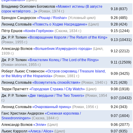
Legendarium»
(Цикл)
Владимир Осипович Богомолов
«Момент истины (В августе
9.18 (837)
сорок четвёртого…)»
(Роман, 1974 г.)
Брендон Сандерсон
«Рошар / Roshar»
(Условный цикл)
9.26 (485)
Леонид Соловьёв
«Повесть о Ходже Насреддине»
(Цикл)
9.28 (424)
Пётр Ершов
«Конёк-Горбунок»
(Сказка, 1834 г.)
9.15 (1244)
Дж. Р. Р. Толкин
«Возвращение Короля / The Return of the King»
9.13 (10431)
(Роман, 1955 г.)
Александр Волков
«Волшебник Изумрудного города»
(Цикл,
9.12 (2212)
1939 г.)
Дж. Р. Р. Толкин
«Властелин Колец / The Lord of the Rings»
9.11 (12509)
(Роман-эпопея, 1955 г.)
Роберт Льюис Стивенсон
«Остров сокровищ / Treasure Island,
9.09 (3425)
or the Mutiny of the Hispaniola»
(Роман, 1881 г.)
Леонид Соловьёв
«Возмутитель спокойствия»
(Роман, 1940 г.)
9.21 (428)
Терри Пратчетт
«Городская Стража / City Watch»
(Цикл)
9.08 (1918)
Дж. Р. Р. Толкин
«Две твердыни / The Two Towers»
(Роман, 1954
9.07 (10432)
г.)
Леонид Соловьёв
«Очарованный принц»
(Роман, 1956 г.)
9.24 (343)
Ганс Христиан Андерсен
«Снежная королева /
9.07 (1604)
Sneedronningen»
(Сказка, 1844 г.)
Александр Волков
«Элли»
(Цикл)
9.06 (2077)
Льюис Кэрролл
«Алиса / Alice»
(Цикл)
9.07 (935)