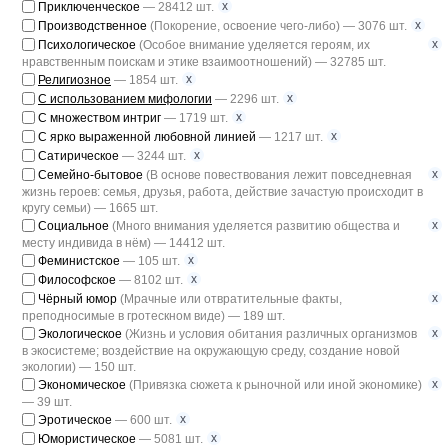
x
Приключенческое
— 28412 шт.
x
Производственное
(Покорение, освоение чего-либо) — 3076 шт.
x
Психологическое
(Особое внимание уделяется героям, их
нравственным поискам и этике взаимоотношений) — 32785 шт.
x
Религиозное
— 1854 шт.
x
С использованием мифологии
— 2296 шт.
x
С множеством интриг
— 1719 шт.
x
С ярко выраженной любовной линией
— 1217 шт.
x
Сатирическое
— 3244 шт.
x
Семейно-бытовое
(В основе повествования лежит повседневная
жизнь героев: семья, друзья, работа, действие зачастую происходит в
кругу семьи) — 1665 шт.
x
Социальное
(Много внимания уделяется развитию общества и
месту индивида в нём) — 14412 шт.
x
Феминистское
— 105 шт.
x
Философское
— 8102 шт.
x
Чёрный юмор
(Мрачные или отвратительные факты,
преподносимые в гротескном виде) — 189 шт.
x
Экологическое
(Жизнь и условия обитания различных организмов
в экосистеме; воздействие на окружающую среду, создание новой
экологии) — 150 шт.
x
Экономическое
(Привязка сюжета к рыночной или иной экономике)
— 39 шт.
x
Эротическое
— 600 шт.
x
Юмористическое
— 5081 шт.