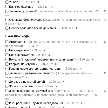
x
21 век
— 10235 шт.
x
Близкое будущее
— 6225 шт.
x
Далёкое будущее
(Космические корабли, бластеры и т. п.) — 8827
шт.
x
Очень далёкое будущее
(Люди как боги; люди уже не совсем люди
и т. п.) — 502 шт.
x
Неопределённое время действия
— 11805 шт.
Сюжетные ходы
x
Артефакты
(Волшебные или инопланетные, в т. ч. связанные с
предтечами) — 1704 шт.
x
Бессмертие
— 1273 шт.
x
Боевые искусства
— 90 шт.
x
Болезнь/эпидемия/пандемия (включая инвазии)
— 316 шт.
x
Вторжение «Чужих»
— 1877 шт.
x
Генетические эксперименты, мутации
— 3001 шт.
x
Двойники и раздвоение личности
(В т. ч. душевная болезнь,
безумие) — 247 шт.
x
Договор с нечистой силой
— 1226 шт.
x
Жизнь после смерти
— 2853 шт.
x
Звёздный ковчег/замкнутый мир
(Люди живут в относительно
небольшом замкнутом пространстве, замкнутой экосистеме) — 253
шт.
x
Изобретения и научные исследования
— 5338 шт.
x
Искусственный интеллект
— 1711 шт.