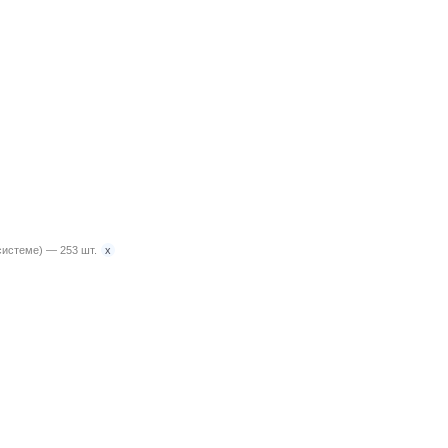
x
системе) — 253 шт.