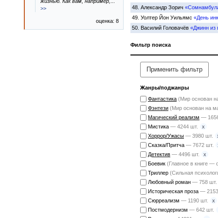
жизнью. Как вам, например,
...
48.
Александр Зорич
«Сомнамбула
>>
49.
Уолтер Йон Уильямс
«День инк
оценка: 8
50.
Василий Головачёв
«Джинн из
Фильтр поиска
Применить фильтр
Жанры/поджанры
Фантастика
(Мир основан н
Фэнтези
(Мир основан на м
Магический реализм
— 1656
x
Мистика
— 4244 шт.
Хоррор/Ужасы
— 3980 шт.
Сказка/Притча
— 7672 шт.
x
Детектив
— 4496 шт.
Боевик
(Главное в книге — 
Триллер
(Сильная психолог
Любовный роман
— 758 шт.
Историческая проза
— 2153
x
Сюрреализм
— 1190 шт.
Постмодернизм
— 642 шт.