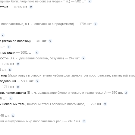
x
ди как боги; люди уже не совсем люди и т. п.) — 502 шт.
x
ствия
— 11805 шт.
x
инопланетные, в т. ч. связанные с предтечами) — 1704 шт.
x
x
я (включая инвазии)
— 316 шт.
x
 шт.
x
ы, мутации
— 3001 шт.
x
ности
(В т. ч. душевная болезнь, безумие) — 247 шт.
x
 1226 шт.
x
 шт.
й мир
(Люди живут в относительно небольшом замкнутом пространстве, замкнутой эко
x
следования
— 5339 шт.
x
 1711 шт.
x
орги, наномашины
(В т. ч. сращивание биологического и технического) — 370 шт.
x
6 шт.
x
их небесных тел
(Показаны этапы освоения иного мира) — 222 шт.
x
48 шт.
x
ия и внутренний мир инопланетных рас) — 2467 шт.