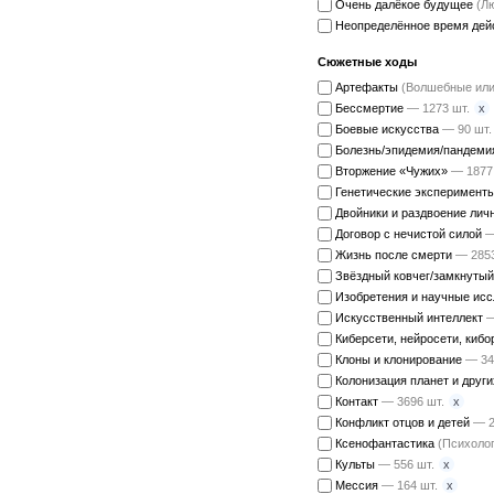
Очень далёкое будущее
(Лю
Неопределённое время дей
Сюжетные ходы
Артефакты
(Волшебные или 
x
Бессмертие
— 1273 шт.
Боевые искусства
— 90 шт.
Болезнь/эпидемия/пандеми
Вторжение «Чужих»
— 1877
Генетические эксперимент
Двойники и раздвоение лич
Договор с нечистой силой
—
Жизнь после смерти
— 2853
Звёздный ковчег/замкнуты
Изобретения и научные ис
Искусственный интеллект
—
Киберсети, нейросети, киб
Клоны и клонирование
— 34
Колонизация планет и друг
x
Контакт
— 3696 шт.
Конфликт отцов и детей
— 2
Ксенофантастика
(Психолог
x
Культы
— 556 шт.
x
Мессия
— 164 шт.