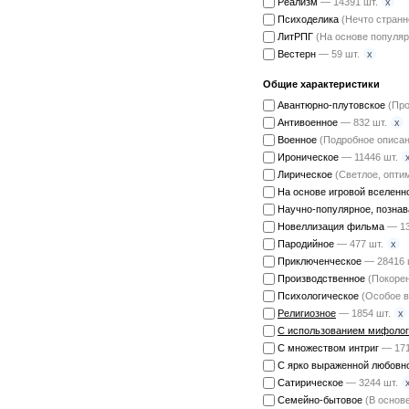
x
Реализм
— 14391 шт.
Психоделика
(Нечто странн
ЛитРПГ
(На основе популя
x
Вестерн
— 59 шт.
Общие характеристики
Авантюрно-плутовское
(Про
x
Антивоенное
— 832 шт.
Военное
(Подробное описан
Ироническое
— 11446 шт.
Лирическое
(Светлое, опти
На основе игровой вселен
Научно-популярное, позна
Новеллизация фильма
— 13
x
Пародийное
— 477 шт.
Приключенческое
— 28416 
Производственное
(Покорен
Психологическое
(Особое в
x
Религиозное
— 1854 шт.
С использованием мифолог
С множеством интриг
— 171
С ярко выраженной любовн
Сатирическое
— 3244 шт.
Семейно-бытовое
(В основ