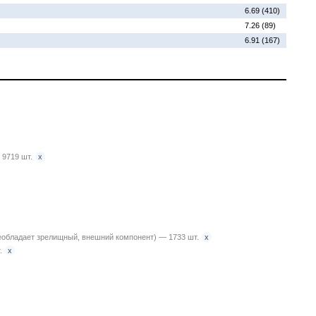
6.69 (410)
7.26 (89)
6.91 (167)
x
 9719 шт.
x
 преобладает зрелищный, внешний компонент) — 1733 шт.
x
.