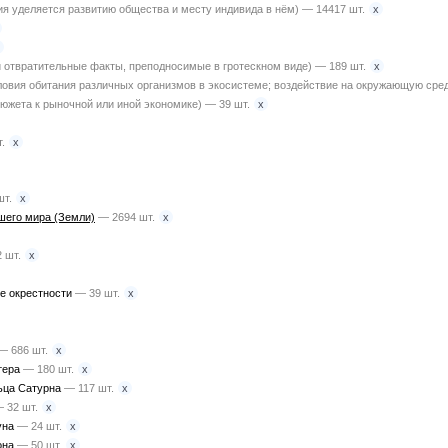
x
я уделяется развитию общества и месту индивида в нём) — 14417 шт.
x
 отвратительные факты, преподносимые в гротескном виде) — 189 шт.
ловия обитания различных организмов в экосистеме; воздействие на окружающую среду
x
сюжета к рыночной или иной экономике) — 39 шт.
x
.
x
шт.
x
шего мира (Земли)
— 2694 шт.
x
 шт.
x
ие окрестности
— 39 шт.
x
— 686 шт.
x
тера
— 180 шт.
x
льца Сатурна
— 117 шт.
x
 32 шт.
x
уна
— 24 шт.
x
она
— 50 шт.