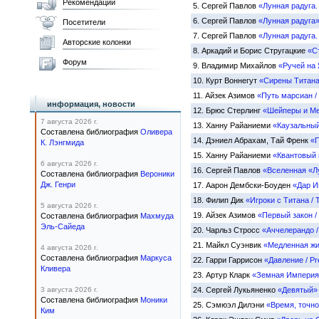
Рекомендации
5.
Сергей Павлов
«Лунная радуга.
6.
Сергей Павлов
«Лунная радуга
Посетители
7.
Сергей Павлов
«Лунная радуга.
Авторские колонки
8.
Аркадий и Борис Стругацкие
«С
Форум
9.
Владимир Михайлов
«Ручей на
10.
Курт Воннегут
«Сирены Титана /
11.
Айзек Азимов
«Путь марсиан /
информация, новости
12.
Брюс Стерлинг
«Шейперы и Ме
7 августа 2026 г.
13.
Ханну Райаниеми
«Каузальный 
Составлена библиография
Оливера
14.
Дэниел Абрахам, Тай Френк
«П
К. Лэнгмида
15.
Ханну Райаниеми
«Квантовый в
6 августа 2026 г.
16.
Сергей Павлов
«Вселенная «Л
Составлена библиография
Вероники
Дж. Генри
17.
Аарон Дембски-Боуден
«Дар И
18.
Филип Дик
«Игроки с Титана / 
5 августа 2026 г.
19.
Айзек Азимов
«Первый закон / 
Составлена библиография
Махмуда
Эль-Сайеда
20.
Чарльз Стросс
«Аччелерандо /
21.
Майкл Суэнвик
«Медленная жиз
4 августа 2026 г.
Составлена библиография
Маркуса
22.
Гарри Гаррисон
«Давление / Pr
Кливера
23.
Артур Кларк
«Земная Империя /
3 августа 2026 г.
24.
Сергей Лукьяненко
«Девятый»
Составлена библиография
Моники
25.
Сэмюэл Дилэни
«Время, точно 
Ким