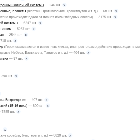
x
окраины Солнечной системы
— 246 шт.
x
енные) планеты
(Фаэтон, Противоземля, Трансплутон и т. д.) — 68 шт.
x
ствие происходит вдали от планет и/или звёздных систем) — 3175 шт.
x
ной системы
— 6247 шт.
x
с нашим
— 5267 шт.
x
ная
— 2544 шт.
x
718 шт.
мир
(Герои оказываются в известных книгах, или просто само действие происходит в м
x
едьмые Небеса, Вальхалла, Танатос и т. д.) — 404 шт.
x
ствия
— 97 шт.
x
 290 шт.
x
оха Возрождения
— 407 шт.
x
ытий (15-16 века)
— 600 шт.
x
 7885 шт.
x
.
x
кие корабли, бластеры и т. п.) — 8829 шт.