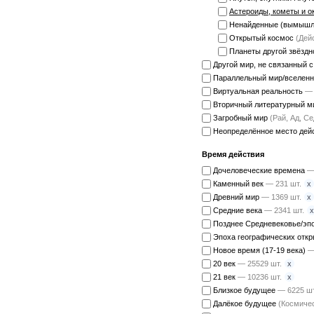
Астероиды, кометы и 
Ненайденные (вымышл
Открытый космос
(Дей
Планеты другой звёзд
Другой мир, не связанный 
Параллельный мир/вселен
Виртуальная реальность
— 
Вторичный литературный 
Загробный мир
(Рай, Ад, С
Неопределённое место дей
Время действия
Дочеловеческие времена
—
x
Каменный век
— 231 шт.
x
Древний мир
— 1369 шт.
x
Средние века
— 2341 шт.
Позднее Средневековье/эп
Эпоха географических откр
Новое время (17-19 века)
—
x
20 век
— 25529 шт.
x
21 век
— 10236 шт.
Близкое будущее
— 6225 шт
Далёкое будущее
(Космичес