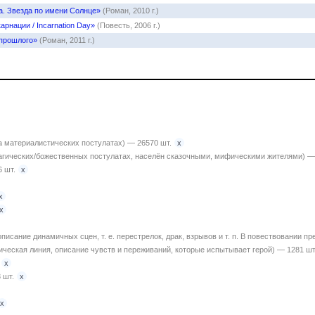
. Звезда по имени Солнце»
(Роман, 2010 г.)
арнации / Incarnation Day»
(Повесть, 2006 г.)
 прошлого»
(Роман, 2011 г.)
x
а материалистических постулатах) — 26570 шт.
агических/божественных постулатах, населён сказочными, мифическими жителями) —
x
 шт.
x
x
описание динамичных сцен, т. е. перестрелок, драк, взрывов и т. п. В повествовании
ическая линия, описание чувств и переживаний, которые испытывает герой) — 1281 шт
x
x
 шт.
x