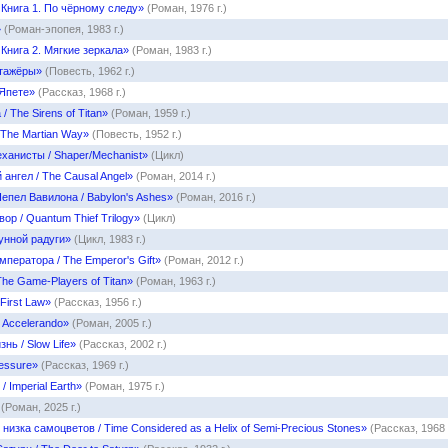
 Книга 1. По чёрному следу»
(Роман, 1976 г.)
»
(Роман-эпопея, 1983 г.)
 Книга 2. Мягкие зеркала»
(Роман, 1983 г.)
тажёры»
(Повесть, 1962 г.)
 Япете»
(Рассказ, 1968 г.)
 The Sirens of Titan»
(Роман, 1959 г.)
 The Martian Way»
(Повесть, 1952 г.)
ханисты / Shaper/Mechanist»
(Цикл)
ангел / The Causal Angel»
(Роман, 2014 г.)
епел Вавилона / Babylon's Ashes»
(Роман, 2016 г.)
ор / Quantum Thief Trilogy»
(Цикл)
унной радуги»
(Цикл, 1983 г.)
мператора / The Emperor's Gift»
(Роман, 2012 г.)
The Game-Players of Titan»
(Роман, 1963 г.)
First Law»
(Рассказ, 1956 г.)
 Accelerando»
(Роман, 2005 г.)
нь / Slow Life»
(Рассказ, 2002 г.)
essure»
(Рассказ, 1969 г.)
 Imperial Earth»
(Роман, 1975 г.)
(Роман, 2025 г.)
низка самоцветов / Time Considered as a Helix of Semi-Precious Stones»
(Рассказ, 1968 г