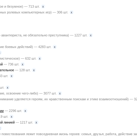
x
ое и безумное) — 713 шт.
x
рных ролевых компьютерных игр) — 306 шт.
x
 авантюриста, не обязательно преступника) — 1227 шт.
x
ие боевых действий) — 4283 шт.
x
x
мистическое) — 632 шт.
x
ной
— 736 шт.
x
вательное
— 128 шт.
x
3 шт.
x
шт.
x
ие, освоение чего-либо) — 3077 шт.
нимание уделяется героям, их нравственным поискам и этике взаимоотношений) — 32
x
ии
— 2296 шт.
x
9 шт.
x
ой линией
— 1217 шт.
x
е повествования лежит повседневная жизнь героев: семья, друзья, работа, действие з