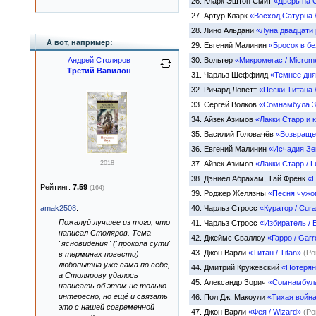
26.
Кларк Эштон Смит
«Дверь на С
27.
Артур Кларк
«Восход Сатурна /
28.
Лино Альдани
«Луна двадцати ру
А вот, например:
29.
Евгений Малинин
«Бросок в б
Андрей Столяров
30.
Вольтер
«Микромегас / Micromég
Третий Вавилон
31.
Чарльз Шеффилд
«Темнее дня
32.
Ричард Ловетт
«Пески Титана /
33.
Сергей Волков
«Сомнамбула 3.
34.
Айзек Азимов
«Лакки Старр и к
35.
Василий Головачёв
«Возвраще
36.
Евгений Малинин
«Исчадия З
2018
37.
Айзек Азимов
«Лакки Старр / L
38.
Дэниел Абрахам, Тай Френк
«П
Рейтинг:
7.59
(164)
39.
Роджер Желязны
«Песня чужог
amak2508
:
40.
Чарльз Стросс
«Куратор / Cura
Пожалуй лучшее из того, что
41.
Чарльз Стросс
«Избиратель / E
написал Столяров. Тема
42.
Джеймс Сваллоу
«Гарро / Garr
"ясновидения" ("прокола сути"
43.
Джон Варли
«Титан / Titan»
(Ром
в терминах повести)
любопытна уже сама по себе,
44.
Дмитрий Кружевский
«Потеря
а Столярову удалось
45.
Александр Зорич
«Сомнамбула
написать об этом не только
интересно, но ещё и связать
46.
Пол Дж. Макоули
«Тихая война
это с нашей современной
47.
Джон Варли
«Фея / Wizard»
(Ром