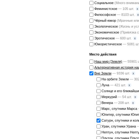
Социальное
(Много внимани
x
Феминистское
— 105 шт.
x
Философское
— 8103 шт.
Чёрный юмор
(Мрачные или
Экологическое
(Жизнь и ус
Экономическое
(Привязка 
x
Эротическое
— 600 шт.
Юмористическое
— 5081 шт
Место действия
Наш мир (Земля)
— 55901 
Альтернативная история на
x
Вне Земли
— 9336 шт.
На орбите Земли
— 302
x
Луна
— 421 шт.
Солнце и его ближайш
x
Меркурий
— 54 шт.
x
Венера
— 208 шт.
Марс, спутники Марса
Юпитер, спутники Юпи
Сатурн, спутники и ко
Уран, спутники Урана
—
Нептун, спутники Непт
Плутон, спутники Плут