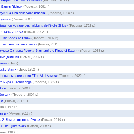
атурн / The Door to Saturn»
(Рассказ, 1932 г.)
 Saturn Rising»
(Рассказ, 1961 г.)
к / La luna dalle venti braccia»
(Рассказ, 1960 г.)
езумие»
(Роман, 2007 г.)
as, ou Voyage des habitans de l'étoile Sirius»
(Рассказ, 1752 г.)
 / Dark As Day»
(Роман, 2002 г.)
 The Sands of Titan»
(Повесть, 2007 г.)
 Бегство сквозь время»
(Роман, 2011 г.)
ольца Сатурна / Lucky Starr and the Rings of Saturn»
(Роман, 1958 г.)
ние джинна»
(Роман, 2005 г.)
емли»
(Цикл)
ucky Starr»
(Цикл, 1952 г.)
ропасть выживания / The Vital Abyss»
(Повесть, 2022 г.)
о мира / Dreadsong»
(Рассказ, 1985 г.)
tor»
(Повесть, 2003 г.)
lector»
(Повесть, 2004 г.)
o»
(Роман, 2017 г.)
ан, 1979 г.)
нный»
(Роман, 2011 г.)
 2. Другая сторона Луны»
(Роман, 2010 г.)
 / The Quiet War»
(Роман, 2008 г.)
ан, 1980 г.)