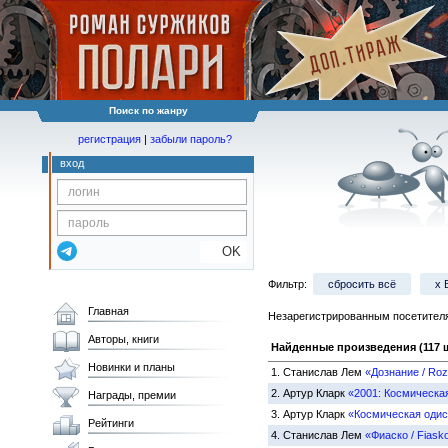
Поиск по жанру
регистрация
|
забыли пароль?
вход
OK
Фильтр:
сбросить всё
x 
Главная
Незарегистрированным посетителя
Авторы, книги
Найденные произведения (117 ш
Новинки и планы
1.
Станислав Лем
«Дознание / Ro
2.
Артур Кларк
«2001: Космическая
Награды, премии
3.
Артур Кларк
«Космическая одис
Рейтинги
4.
Станислав Лем
«Фиаско / Fiask