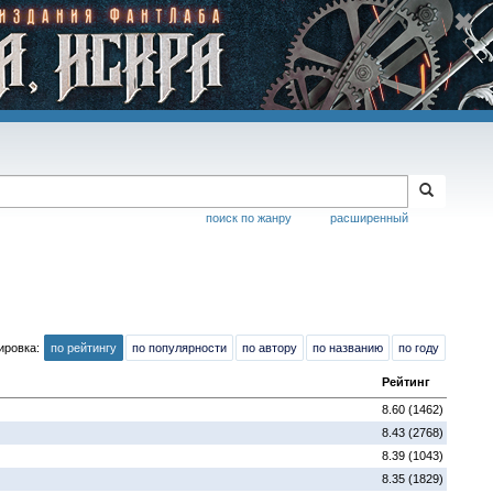
поиск по жанру
расширенный
ировка:
по рейтингу
по популярности
по автору
по названию
по году
Рейтинг
8.60 (1462)
8.43 (2768)
8.39 (1043)
8.35 (1829)