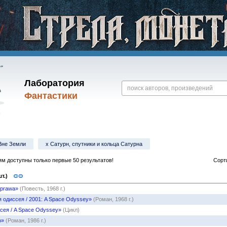
Лаборатория
Фантастики
Вне Земли
x Сатурн, спутники и кольца Сатурна
м доступны только первые 50 результатов!
Сорт
т.)
zprawa»
(Повесть, 1968 г.)
 одиссея / 2001: A Space Odyssey»
(Роман, 1968 г.)
сея / A Space Odyssey»
(Цикл)
o»
(Роман, 1986 г.)