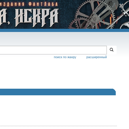
поиск по жанру
расширенный