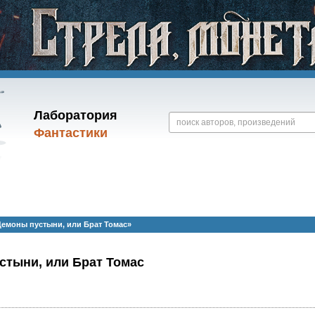
Лаборатория
Фантастики
емоны пустыни, или Брат Томас»
стыни, или Брат Томас