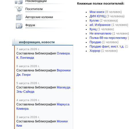
Рекомендации
Книжные полки посетителей:
Посетители
Мои книги
(8 человек)
ДИН КУНЦ
(3 человека)
Авторские колонки
Куплю
(2 человека)
аб. Избранное
(1 человек)
Форум
Кунц
(1 человек)
Не впечатлило
(1 человек)
Полка-88-на перспективу
информация, новости
Продаю
(1 человек)
Продаю фант, мист. т.д.
(1
7 августа 2026 г.
Хоррор
(1 человек)
Составлена библиография
Оливера
К. Лэнгмида
6 августа 2026 г.
Составлена библиография
Вероники
Дж. Генри
5 августа 2026 г.
Составлена библиография
Махмуда
Эль-Сайеда
4 августа 2026 г.
Составлена библиография
Маркуса
Кливера
3 августа 2026 г.
Составлена библиография
Моники
Ким