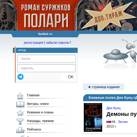
fantlab ru
регистрация
|
забыли пароль?
вход
OK
◄ страница издания
Главная
Книжные полки Дин Кунц «Д
Авторы, книги
Дин Кунц
Новинки и планы
Демоны пу
Награды, премии
М.:
Эксмо
2013 г.
Рейтинги