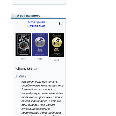
А вот, например:
Агата Кристи
Ночная тьма
2021
2016
2016
Рейтинг:
7.69
(105)
LinaSaks
:
Кажется, если прочитать
определенное количество книг
Агаты Кристи, то все
последующие становятся для
тебя очень простыми в плане
отгадывания того, а что же
там будет и кто убийца.
Буквально несколько
предложений и для тебя весь