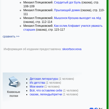
Михаил Пляцковский.
Сердитый дог Буль
(сказка), стр.
108-109
Михаил Пляцковский.
Прыгающий домик
(сказка), стр. 110-
111
Михаил Пляцковский.
Мышонок Крошка выходит на лёд
(сказка), стр. 112-114
Михаил Пляцковский.
Как ослик Алфавит учился уважать
старших
(сказка), стр. 115-117
сравнить >>
Информация об издании предоставлена:
skvortsov.vova
Детская литература
(1 человек)
Из детства
(1 человек)
Мои книги
(1 человек)
Всё, что оставляю себе
(1 человек)
Книжные
сказки, легенды/притчи
(1 человек)
полки