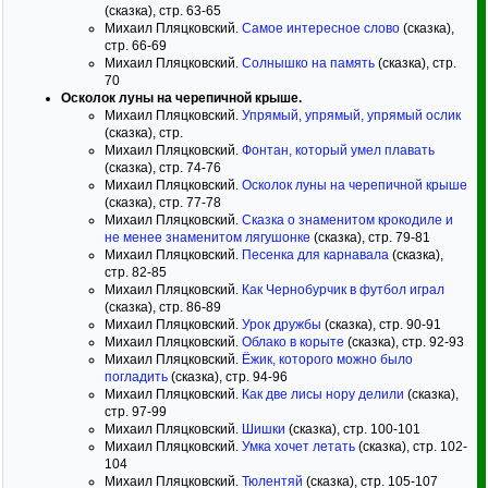
(сказка), стр. 63-65
Михаил Пляцковский.
Самое интересное слово
(сказка),
стр. 66-69
Михаил Пляцковский.
Солнышко на память
(сказка), стр.
70
Осколок луны на черепичной крыше.
Михаил Пляцковский.
Упрямый, упрямый, упрямый ослик
(сказка), стр.
Михаил Пляцковский.
Фонтан, который умел плавать
(сказка), стр. 74-76
Михаил Пляцковский.
Осколок луны на черепичной крыше
(сказка), стр. 77-78
Михаил Пляцковский.
Сказка о знаменитом крокодиле и
не менее знаменитом лягушонке
(сказка), стр. 79-81
Михаил Пляцковский.
Песенка для карнавала
(сказка),
стр. 82-85
Михаил Пляцковский.
Как Чернобурчик в футбол играл
(сказка), стр. 86-89
Михаил Пляцковский.
Урок дружбы
(сказка), стр. 90-91
Михаил Пляцковский.
Облако в корыте
(сказка), стр. 92-93
Михаил Пляцковский.
Ёжик, которого можно было
погладить
(сказка), стр. 94-96
Михаил Пляцковский.
Как две лисы нору делили
(сказка),
стр. 97-99
Михаил Пляцковский.
Шишки
(сказка), стр. 100-101
Михаил Пляцковский.
Умка хочет летать
(сказка), стр. 102-
104
Михаил Пляцковский.
Тюлентяй
(сказка), стр. 105-107