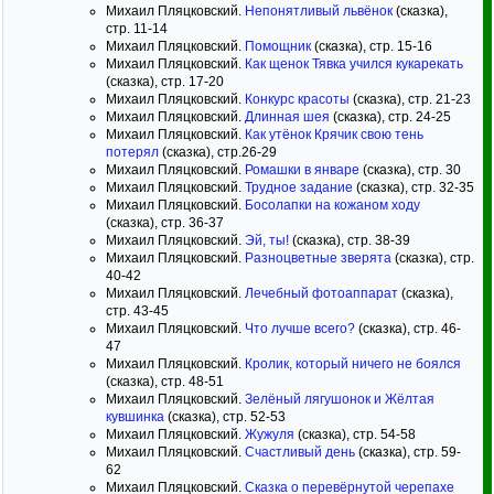
Михаил Пляцковский.
Непонятливый львёнок
(сказка),
стр. 11-14
Михаил Пляцковский.
Помощник
(сказка), стр. 15-16
Михаил Пляцковский.
Как щенок Тявка учился кукарекать
(сказка), стр. 17-20
Михаил Пляцковский.
Конкурс красоты
(сказка), стр. 21-23
Михаил Пляцковский.
Длинная шея
(сказка), стр. 24-25
Михаил Пляцковский.
Как утёнок Крячик свою тень
потерял
(сказка), стр.26-29
Михаил Пляцковский.
Ромашки в январе
(сказка), стр. 30
Михаил Пляцковский.
Трудное задание
(сказка), стр. 32-35
Михаил Пляцковский.
Босолапки на кожаном ходу
(сказка), стр. 36-37
Михаил Пляцковский.
Эй, ты!
(сказка), стр. 38-39
Михаил Пляцковский.
Разноцветные зверята
(сказка), стр.
40-42
Михаил Пляцковский.
Лечебный фотоаппарат
(сказка),
стр. 43-45
Михаил Пляцковский.
Что лучше всего?
(сказка), стр. 46-
47
Михаил Пляцковский.
Кролик, который ничего не боялся
(сказка), стр. 48-51
Михаил Пляцковский.
Зелёный лягушонок и Жёлтая
кувшинка
(сказка), стр. 52-53
Михаил Пляцковский.
Жужуля
(сказка), стр. 54-58
Михаил Пляцковский.
Счастливый день
(сказка), стр. 59-
62
Михаил Пляцковский.
Сказка о перевёрнутой черепахе