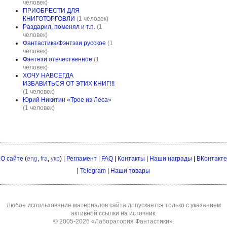
человек)
ПРИОБРЕСТИ ДЛЯ
КНИГОТОРГОВЛИ
(1 человек)
Раздарил, поменял и т.п.
(1
человек)
Фантастика/Фэнтэзи русское
(1
человек)
Фэнтези отечественное
(1
человек)
ХОЧУ НАВСЕГДА
ИЗБАВИТЬСЯ ОТ ЭТИХ КНИГ!!!
(1 человек)
Юрий Никитин «Трое из Леса»
(1 человек)
О сайте
(
eng
,
fra
,
укр
) |
Регламент
|
FAQ
|
Контакты
|
Наши награды
|
ВКонтакте
|
Telegram
|
Наши товары
Любое использование материалов сайта допускается только с указанием
активной ссылки на источник.
© 2005-2026
«Лаборатория Фантастики»
.