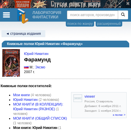
ЛАБОРАТОРИЯ
ФАНТАСТИКИ
поиск по жанру
расширенный
◄ страница издания
Книжные полки Юрий Никитин «Фарамунд»
Юрий Никитин
Фарамунд
М.:
Эксмо
2007 г.
Книжные полки посетителей:
Мои книги
(4 человека)
viewer
Юрий Никитин
(2 человека)
Россия, Ставрополь
МОИ КНИГИ (В КОЛЛЕКЦИИ):
Добавил: 6 ноября 2011 г.
Юрий Никитин (РАЗНОЕ)
(1
Заходил: 1 ноября 2024 г.
человек)
к полке >
МОИ КНИГИ (ОБЩИЙ СПИСОК)
(1 человек)
Мои книги: Юрий Никитин
(1