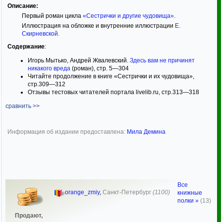
Описание:
Первый роман цикла
«Сестрички и другие чудовища»
.
Иллюстрация на обложке и внутренние иллюстрации
Е.
Скирневской
.
Содержание
:
Игорь Мытько, Андрей Жвалевский.
Здесь вам не причинят
никакого вреда
(роман), стр. 5—304
Читайте продолжение в книге «Сестрички и их чудовища»,
стр.309—312
Отзывы тестовых читателей портала livelib.ru, стр.313—318
сравнить >>
Информация об издании предоставлена:
Мила Демина
Все
orange_zmiy
,
Санкт-Петербург
(1100)
книжные
полки »
(13)
Продают,