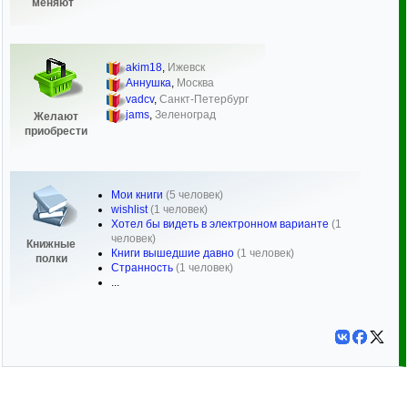
меняют
akim18
,
Ижевск
Аннушка
,
Москва
vadcv
,
Санкт-Петербург
jams
,
Зеленоград
Желают
приобрести
Мои книги
(5 человек)
wishlist
(1 человек)
Хотел бы видеть в электронном варианте
(1
человек)
Книжные
Книги вышедшие давно
(1 человек)
полки
Странность
(1 человек)
...