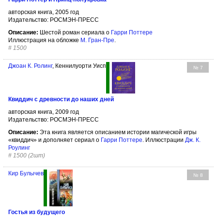
авторская книга, 2005 год
Издательство: РОСМЭН-ПРЕСС
Описание:
Шестой роман сериала о
Гарри Поттере
Иллюстрация на обложке
М. Гран-Пре
.
#
1500
Джоан К. Ролинг
, Кеннилуорти Уисп
№ 7
Квиддич с древности до наших дней
авторская книга, 2009 год
Издательство: РОСМЭН-ПРЕСС
Описание:
Эта книга является описанием истории магической игры
«квиддич» и дополняет сериал о
Гарри Поттере
. Иллюстрации
Дж. К.
Роулинг
#
1500 (2шт)
Кир Булычев
№ 8
Гостья из будущего