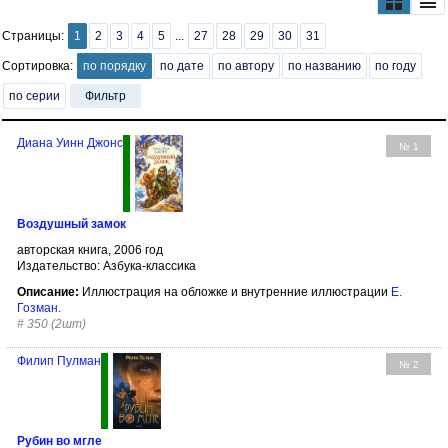
Страницы:
1
2
3
4
5
...
27
28
29
30
31
Сортировка:
по порядку
по дате
по автору
по названию
по году
по серии
Фильтр
Диана Уинн Джонс
№ 1
Воздушный замок
авторская книга, 2006 год
Издательство: Азбука-классика
Описание:
Иллюстрация на обложке и внутренние иллюстрации
Е.
Гозман
.
#
350 (2шт)
Филип Пулман
№ 2
Рубин во мгле