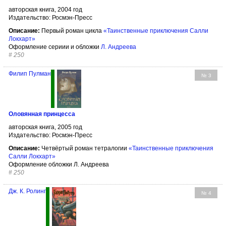
авторская книга, 2004 год
Издательство: Росмэн-Пресс
Описание:
Первый роман цикла
«Таинственные приключения Салли
Локхарт»
Оформление сериии и обложки
Л. Андреева
#
250
Филип Пулман
№ 3
Оловянная принцесса
авторская книга, 2005 год
Издательство: Росмэн-Пресс
Описание:
Четвёртый роман тетралогии
«Таинственные приключения
Салли Локхарт»
Оформление обложки Л. Андреева
#
250
Дж. К. Ролинг
№ 4