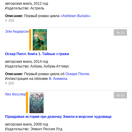
авторская книга, 2012 год
Издательство: Астрель
Описание:
Первый роман цикла
«Ashtown Burials»
.
#
350
Эли Андерсон
№ 11
Оскар Пилл. Книга 1. Тайные стражи
авторская книга, 2014 год
Издательство: Азбука, Азбука-Аттикус
Описание:
Первый роман цикла об
Оскаре Пилле
.
Иллюстрация на обложке
В. Аникина
.
#
300
Лиз Кесслер
№ 12
Правдивая история про девочку Эмили и морское чудовище
авторская книга, 2006 год
Издательство: Эгмонт Россия Лтд.