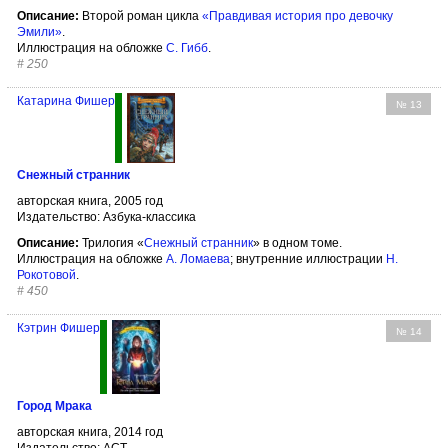
Описание:
Второй роман цикла
«Правдивая история про девочку
Эмили»
.
Иллюстрация на обложке
С. Гибб
.
#
250
Катарина Фишер
№ 13
Снежный странник
авторская книга, 2005 год
Издательство: Азбука-классика
Описание:
Трилогия «
Снежный странник
» в одном томе.
Иллюстрация на обложке
A. Ломаева
; внутренние иллюстрации
Н.
Рокотовой
.
#
450
Кэтрин Фишер
№ 14
Город Мрака
авторская книга, 2014 год
Издательство: АСТ