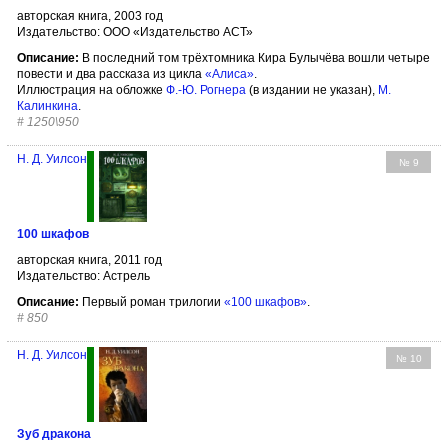
авторская книга, 2003 год
Издательство: ООО «Издательство АСТ»
Описание:
В последний том трёхтомника Кира Булычёва вошли четыре
повести и два рассказа из цикла
«Алиса»
.
Иллюстрация на обложке
Ф.-Ю. Рогнера
(в издании не указан),
М.
Калинкина
.
#
1250\950
Н. Д. Уилсон
№ 9
100 шкафов
авторская книга, 2011 год
Издательство: Астрель
Описание:
Первый роман трилогии
«100 шкафов»
.
#
850
Н. Д. Уилсон
№ 10
Зуб дракона