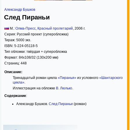
Александр Бушков
След Пираньи
М.:
Олма-Пресс
,
Красный пролетарий
,
2006
г.
Серия:
Русский проект (суперобложка)
Тираж:
5000 экз.
ISBN:
5-224-05118-5
Тип обложки:
твёрдая
+ суперобложка
Формат:
84x108/32
(130x200 мм)
Страниц:
448
Описание:
Тринадцатый роман цикла
«Пиранья»
из условного
«Шантарского
цикла»
.
Иллюстрация на обложке
В. Люлько
.
Содержание
:
Александр Бушков.
След Пираньи
(роман)