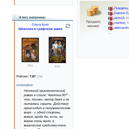
Гвардеец
Daimon-D
А вот, например:
akim18
,
И
Продают,
martinis
,
К
Ольга Куно
меняют
aleksand
Шпионка в графском замке
...
2021
2014
Рейтинг:
7.67
(138)
vvmonahov
:
Неплохой приключенческий
роман в стиле "Агентка 007" -
что, похоже, автор даже и не
пыталась скрыть. Действие
происходит в полумагическом
мире - с одной стороны,
магия, вроде бы, есть, но
магов очень мало, а
магические средства очень