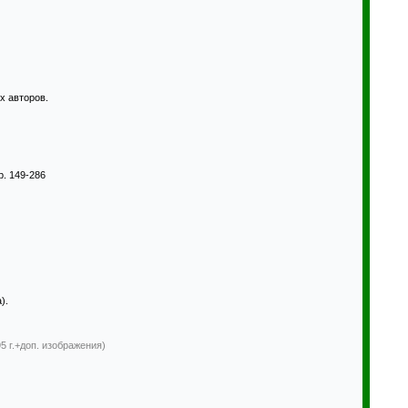
х авторов.
р. 149-286
).
95 г.+доп. изображения)