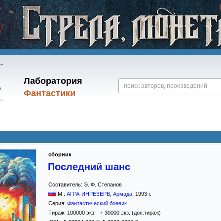
Лаборатория
Фантастики
сборник
Последний шанс
Составитель:
Э. Ф. Степанов
М.:
АГРА-ИНРЕЗЕРВ
,
Армада
,
1993
г.
Серия:
Фантастический боевик
Тираж:
100000 экз. + 30000 экз. (доп.тираж)