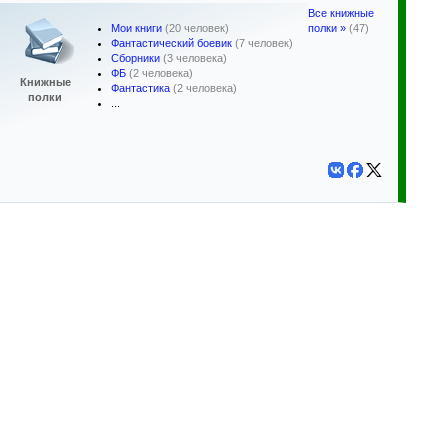
Все книжные
Мои книги
(20 человек)
полки »
(47)
Фантастический боевик
(7 человек)
Сборники
(3 человека)
ФБ
(2 человека)
Книжные
Фантастика
(2 человека)
полки
...