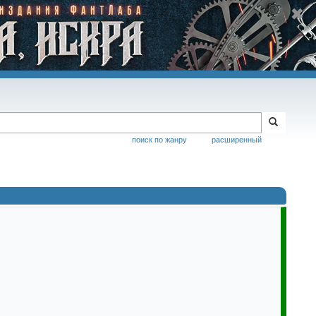
поиск по жанру
расширенный