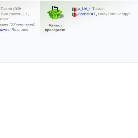
,
Таллин
(100)
x_loki_x
,
Ташкент
,
Нижнекамск
(100)
ShelestOFF
,
Республика Беларусь
жевск
азань
(50(нечитаная))
Желают
rowwss
,
Ярославль
приобрести