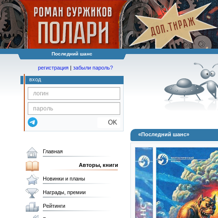
Последний шанс
регистрация
|
забыли пароль?
вход
OK
«Последний шанс»
Главная
Авторы, книги
Новинки и планы
Награды, премии
Рейтинги