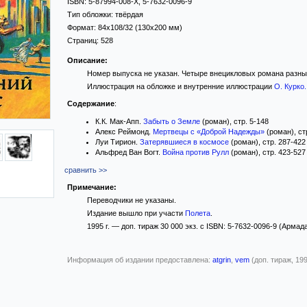
ISBN:
5-87994-008-X, 5-7632-0096-9
Тип обложки:
твёрдая
Формат:
84x108/32
(130x200 мм)
Страниц:
528
Описание:
Номер выпуска не указан. Четыре внецикловых романа разны
Иллюстрация на обложке и внутренние иллюстрации
О. Курко
.
Содержание
:
К.К. Мак-Апп.
Забыть о Земле
(роман), стр. 5-148
Алекс Реймонд.
Мертвецы с «Доброй Надежды»
(роман), ст
Луи Тирион.
Затерявшиеся в космосе
(роман), стр. 287-422
Альфред Ван Вогт.
Война против Рулл
(роман), стр. 423-527
сравнить >>
Примечание:
Переводчики не указаны.
Издание вышло при участи
Полета
.
1995 г. — доп. тираж 30 000 экз. с ISBN: 5-7632-0096-9 (Армада
Информация об издании предоставлена:
atgrin
,
vem
(доп. тираж, 19