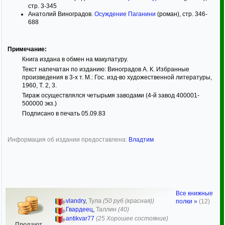
стр. 3-345
Анатолий Виноградов.
Осуждение Паганини
(роман), стр. 346-
688
Примечание:
Книга издана в обмен на макулатуру.
Текст напечатан по изданию: Виноградов А. К. Избранные
произведения в 3-х т. М.: Гос. изд-во художественной литературы,
1960, Т. 2, 3.
Тираж осуществлялся четырьмя заводами (4-й завод 400001-
500000 экз.)
Подписано в печать 05.09.83
Информация об издании предоставлена:
Владтим
Все книжные
vlandry
,
Тула
(50 руб (красная))
полки »
(12)
Гвардеец
,
Таллин
(40)
antikvar77
(25 Хорошее состояние)
Продают,