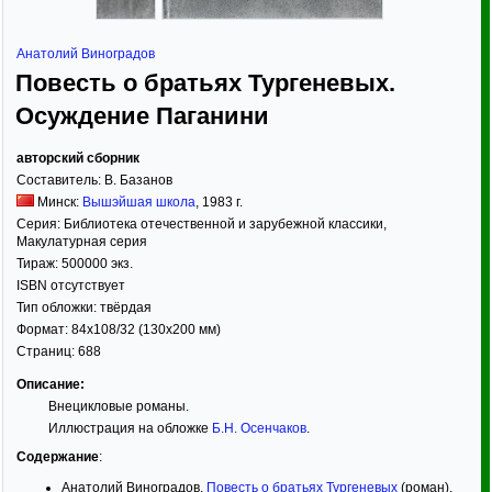
Анатолий Виноградов
Повесть о братьях Тургеневых.
Осуждение Паганини
авторский сборник
Составитель:
В. Базанов
Минск:
Вышэйшая школа
,
1983
г.
Серия:
Библиотека отечественной и зарубежной классики
,
Макулатурная серия
Тираж:
500000 экз.
ISBN отсутствует
Тип обложки:
твёрдая
Формат:
84x108/32
(130x200 мм)
Страниц:
688
Описание:
Внецикловые романы.
Иллюстрация на обложке
Б.Н. Осенчаков
.
Содержание
:
Анатолий Виноградов.
Повесть о братьях Тургеневых
(роман),