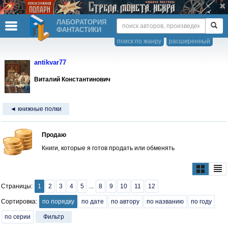
ЛАБОРАТОРИЯ
ФАНТАСТИКИ
поиск по жанру
расширенный
antikvar77
Виталий Константинович
◄ книжные полки
Продаю
Книги, которые я готов продать или обменять
Страницы:
1
2
3
4
5
...
8
9
10
11
12
Сортировка:
по порядку
по дате
по автору
по названию
по году
по серии
Фильтр