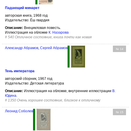
Падающий минарет
авторская книга, 1968 год
Издательство: Ёш гвардия
Описание:
Внецикловая повесть.
Иллюстрация на обложке
К. Назарова
#
540 Отличное состояние, книга почти как новая
Александр Абрамов
,
Сергей Абрамов
№ 14
Тень императора
авторский сборник, 1967 год
Издательство: Детская литература
Описание:
Иллюстрация на обложке, внутренние иллюстрации
В.
Юдина
.
#
1350 Очень хорошее состояние, близкое к отличному
Леонид Соболев
№ 15