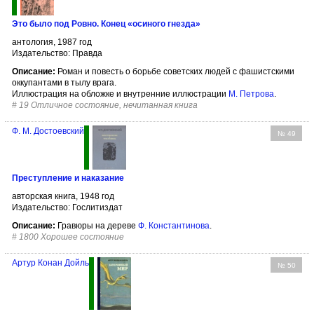
Это было под Ровно. Конец «осиного гнезда»
антология, 1987 год
Издательство: Правда
Описание:
Роман и повесть о борьбе советских людей с фашистскими
оккупантами в тылу врага.
Иллюстрация на обложке и внутренние иллюстрации
М. Петрова
.
#
19 Отличное состояние, нечитанная книга
Ф. М. Достоевский
№ 49
Преступление и наказание
авторская книга, 1948 год
Издательство: Гослитиздат
Описание:
Гравюры на дереве
Ф. Константинова
.
#
1800 Хорошее состояние
Артур Конан Дойль
№ 50