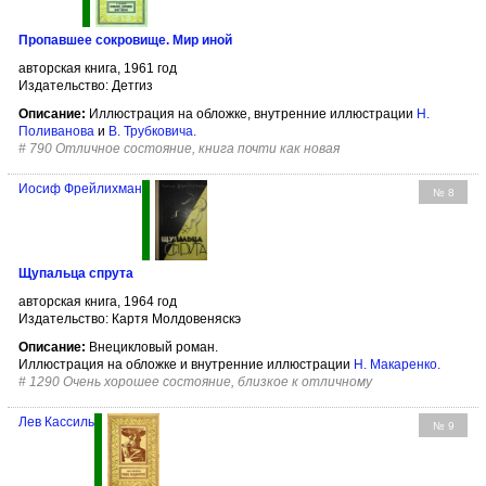
Пропавшее сокровище. Мир иной
авторская книга, 1961 год
Издательство: Детгиз
Описание:
Иллюстрация на обложке, внутренние иллюстрации
Н.
Поливанова
и
В. Трубковича
.
#
790 Отличное состояние, книга почти как новая
Иосиф Фрейлихман
№ 8
Щупальца спрута
авторская книга, 1964 год
Издательство: Картя Молдовеняскэ
Описание:
Внецикловый роман.
Иллюстрация на обложке и внутренние иллюстрации
Н. Макаренко
.
#
1290 Очень хорошее состояние, близкое к отличному
Лев Кассиль
№ 9