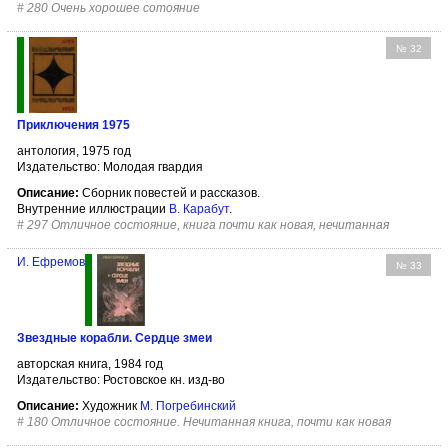
#
280 Очень хорошее сотояние
№ 32
Приключения 1975
антология, 1975 год
Издательство: Молодая гвардия
Описание:
Cборник повестей и рассказов.
Внутренние иллюстрации
В. Карабут
.
#
297 Отличное состояние, книга почти как новая, нечитанная
И. Ефремов
№ 33
Звездные корабли. Сердце змеи
авторская книга, 1984 год
Издательство: Ростовское кн. изд-во
Описание:
Художник
М. Погребинский
#
180 Отличное состояние. Нечитанная книга, почти как новая