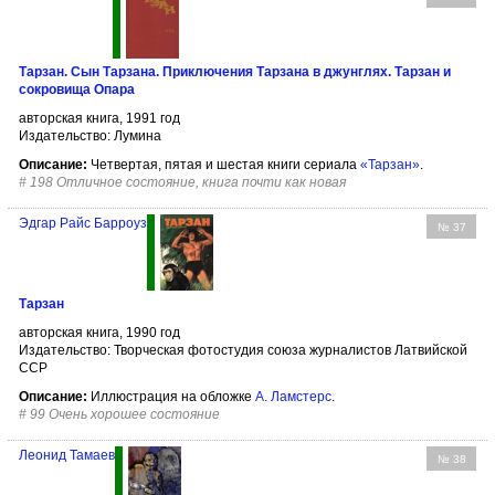
Тарзан. Сын Тарзана. Приключения Тарзана в джунглях. Тарзан и
сокровища Опара
авторская книга, 1991 год
Издательство: Лумина
Описание:
Четвертая, пятая и шестая книги сериала
«Тарзан»
.
#
198 Отличное состояние, книга почти как новая
Эдгар Райс Барроуз
№ 37
Тарзан
авторская книга, 1990 год
Издательство: Творческая фотостудия союза журналистов Латвийской
ССР
Описание:
Иллюстрация на обложке
А. Ламстерс
.
#
99 Очень хорошее состояние
Леонид Тамаев
№ 38