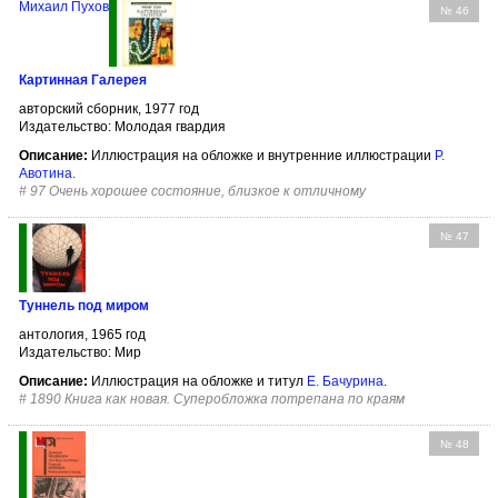
Михаил Пухов
№ 46
Картинная Галерея
авторский сборник, 1977 год
Издательство: Молодая гвардия
Описание:
Иллюстрация на обложке и внутренние иллюстрации
Р.
Авотина
.
#
97 Очень хорошее состояние, близкое к отличному
№ 47
Туннель под миром
антология, 1965 год
Издательство: Мир
Описание:
Иллюстрация на обложке и титул
Е. Бачурина
.
#
1890 Книга как новая. Суперобложка потрепана по краям
№ 48