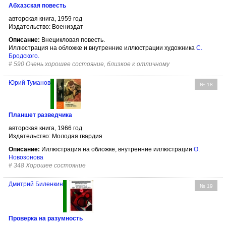
Абхазская повесть
авторская книга, 1959 год
Издательство: Воениздат
Описание:
Внецикловая повесть.
Иллюстрация на обложке и внутренние иллюстрации художника
С.
Бродского
.
#
590 Очень хорошее состояние, близкое к отличному
Юрий Туманов
№ 18
Планшет разведчика
авторская книга, 1966 год
Издательство: Молодая гвардия
Описание:
Иллюстрация на обложке, внутренние иллюстрации
О.
Новозонова
#
348 Хорошее состояние
Дмитрий Биленкин
№ 19
Проверка на разумность