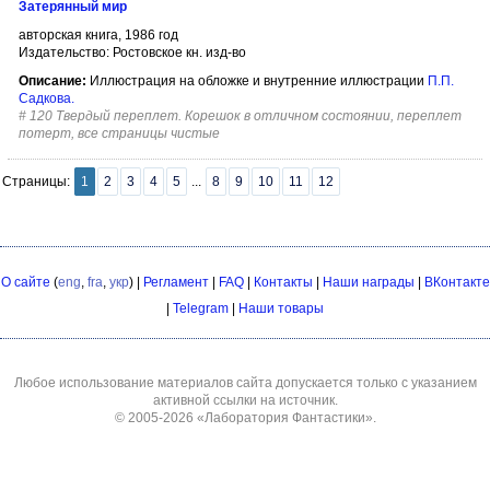
Затерянный мир
авторская книга, 1986 год
Издательство: Ростовское кн. изд-во
Описание:
Иллюстрация на обложке и внутренние иллюстрации
П.П.
Садкова
.
#
120 Твердый переплет. Корешок в отличном состоянии, переплет
потерт, все страницы чистые
Страницы:
1
2
3
4
5
...
8
9
10
11
12
О сайте
(
eng
,
fra
,
укр
) |
Регламент
|
FAQ
|
Контакты
|
Наши награды
|
ВКонтакте
|
Telegram
|
Наши товары
Любое использование материалов сайта допускается только с указанием
активной ссылки на источник.
© 2005-2026
«Лаборатория Фантастики»
.