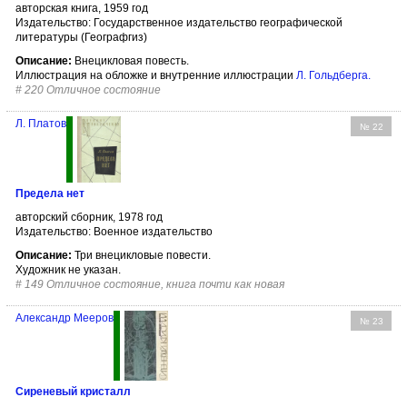
авторская книга, 1959 год
Издательство: Государственное издательство географической
литературы (Географгиз)
Описание:
Внецикловая повесть.
Иллюстрация на обложке и внутренние иллюстрации
Л. Гольдберга
.
#
220 Отличное состояние
Л. Платов
№ 22
Предела нет
авторский сборник, 1978 год
Издательство: Военное издательство
Описание:
Три внецикловые повести.
Художник не указан.
#
149 Отличное состояние, книга почти как новая
Александр Мееров
№ 23
Сиреневый кристалл