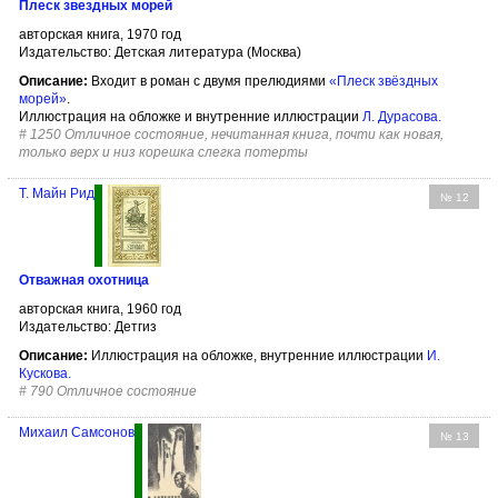
Плеск звездных морей
авторская книга, 1970 год
Издательство: Детская литература (Москва)
Описание:
Входит в роман с двумя прелюдиями
«Плеск звёздных
морей»
.
Иллюстрация на обложке и внутренние иллюстрации
Л. Дурасова
.
#
1250 Отличное состояние, нечитанная книга, почти как новая,
только верх и низ корешка слегка потерты
Т. Майн Рид
№ 12
Отважная охотница
авторская книга, 1960 год
Издательство: Детгиз
Описание:
Иллюстрация на обложке, внутренние иллюстрации
И.
Кускова
.
#
790 Отличное состояние
Михаил Самсонов
№ 13