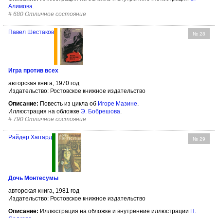
Алимова
.
#
680 Отличное состояние
Павел Шестаков
№ 28
Игра против всех
авторская книга, 1970 год
Издательство: Ростовское книжное издательство
Описание:
Повесть из цикла об
Игоре Мазине
.
Иллюстрация на обложке
Э. Бобрешова
.
#
790 Отличное состояние
Райдер Хаггард
№ 29
Дочь Монтесумы
авторская книга, 1981 год
Издательство: Ростовское книжное издательство
Описание:
Иллюстрация на обложке и внутренние иллюстрации
П.