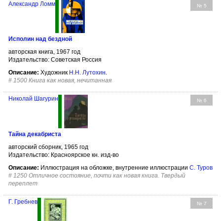
Александр Ломм
№ 5
Исполин над бездной
авторская книга, 1967 год
Издательство: Советская Россия
Описание:
Художник
Н.Н. Лутохин
.
#
1500 Книга как новая, нечитанная
Николай Шагурин
№ 6
Тайна декабриста
авторский сборник, 1965 год
Издательство: Красноярское кн. изд-во
Описание:
Иллюстрация на обложке, внутренние иллюстрации
С. Туров
#
1250 Отличное состояние, почти как новая книга. Твердый
переплет
Г. Гребнев
№ 7