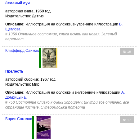
Зеленый луч
авторская книга, 1959 год
Издательство: Детгиз
Описание:
Иллюстрация на обложке, внутренние иллюстрации
В.
Щеглова
.
#
1350 Отличное состояние, книга почти как новая. Зеленый
переплет
Клиффорд Саймак
№ 16
Прелесть
авторский сборник, 1967 год
Издательство: Мир
Описание:
Иллюстрация на обложке и внутренние иллюстрации
А.
Добрицына
.
#
750 Состояние близко к очень хорошему. Внутри все отлично, все
страницы чистые. Суперобложка потерта
Борис Соколов
№ 17