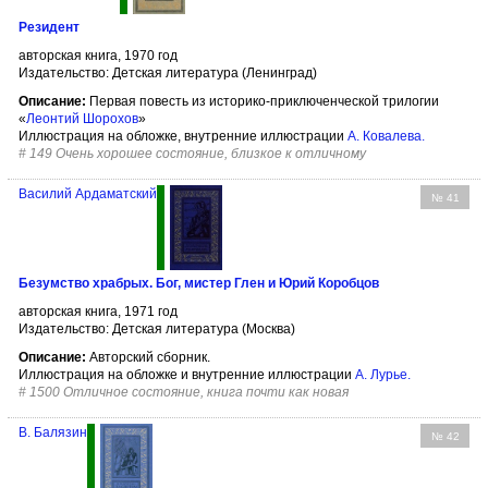
Резидент
авторская книга, 1970 год
Издательство: Детская литература (Ленинград)
Описание:
Первая повесть из историко-приключенческой трилогии
«
Леонтий Шорохов
»
Иллюстрация на обложке, внутренние иллюстрации
А. Ковалева
.
#
149 Очень хорошее состояние, близкое к отличному
Василий Ардаматский
№ 41
Безумство храбрых. Бог, мистер Глен и Юрий Коробцов
авторская книга, 1971 год
Издательство: Детская литература (Москва)
Описание:
Авторский сборник.
Иллюстрация на обложке и внутренние иллюстрации
А. Лурье
.
#
1500 Отличное состояние, книга почти как новая
В. Балязин
№ 42