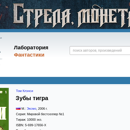
Лаборатория
Фантастики
Том Клэнси
Зубы тигра
М.:
Эксмо
,
2006
г.
Серия:
Мировой бестселлер №1
Тираж:
10000 экз.
ISBN:
5-699-17656-X