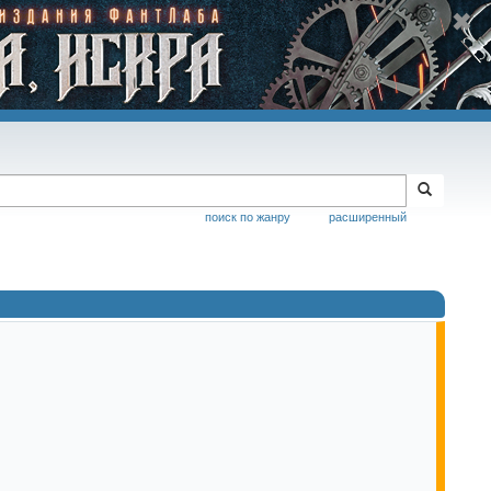
поиск по жанру
расширенный