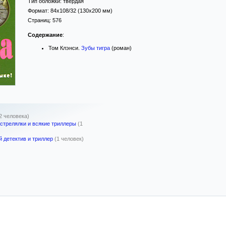
Тип обложки:
твёрдая
Формат:
84x108/32
(130x200 мм)
Страниц:
576
Содержание
:
Том Клэнси.
Зубы тигра
(роман)
2 человека)
 стрелялки и всякие триллеры
(1
 детектив и триллер
(1 человек)