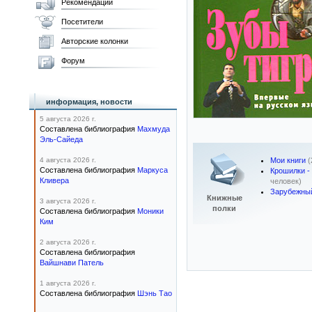
Рекомендации
Посетители
Авторские колонки
Форум
информация, новости
5 августа 2026 г.
Составлена библиография
Махмуда
Эль-Сайеда
4 августа 2026 г.
Мои книги
(
Составлена библиография
Маркуса
Крошилки -
Кливера
человек)
Зарубежный
Книжные
3 августа 2026 г.
полки
Составлена библиография
Моники
Ким
2 августа 2026 г.
Составлена библиография
Вайшнави Патель
1 августа 2026 г.
Составлена библиография
Шэнь Тао