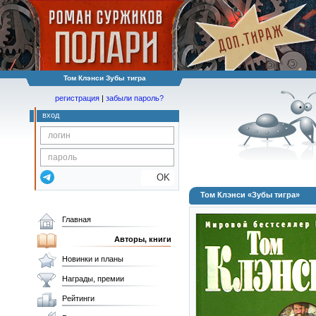
Том Клэнси Зубы тигра
регистрация
|
забыли пароль?
вход
OK
Том Клэнси «Зубы тигра»
Главная
Авторы, книги
Новинки и планы
Награды, премии
Рейтинги