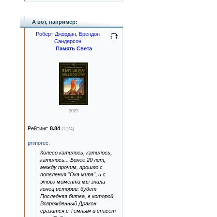
А вот, например:
Роберт Джордан
,
Брендон
Сандерсон
Память Света
2025
Рейтинг:
8.84
(1274)
primorec
:
Колесо катилось, катилось,
катилось... Более 20 лет,
между прочим, прошло с
появления "Ока мира", и с
этого момента мы знали
конец истории: будет
Последняя битва, в которой
Возрожденный Дракон
сразится с Темным и спасет