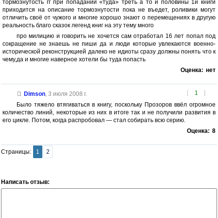
тормознутость гг при попадании «туда» треть а то и половины 1й книги
приходится на описание тормознутости пока не въедет, роливики могут
отличить своё от чужого и многие хорошо знают о перемещениях в другую
реальность благо сказок легенд книг на эту тему много
про милицию и говорить не хочется сам отработал 16 лет попал под
сокращение не знаешь не пиши да и люди которые увлекаются военно-
исторической реконструкцией далеко не идиоты сразу должны понять что к
чему,да и многие наверное хотели бы туда попасть
Оценка:
нет
[
1
]
Dimson
,
3 июля 2008 г.
Было тяжело втягиваться в книгу, поскольку Прозоров ввёл огромное
количество линий, некоторые из них в итоге так и не получили развития в
его цикле. Потом, когда распробовал — стал собирать всю серию.
Оценка:
8
Страницы:
1
2
Написать отзыв: