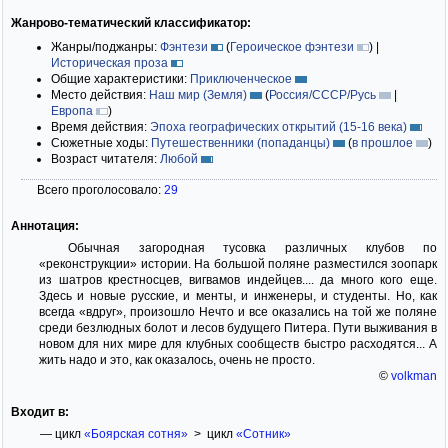
Жанрово-тематический классификатор:
Жанры/поджанры:
Фэнтези
(
Героическое фэнтези
)
|
Историческая проза
Общие характеристики:
Приключенческое
Место действия:
Наш мир (Земля)
(
Россия/СССР/Русь
|
Европа
)
Время действия:
Эпоха географических открытий (15-16 века)
Сюжетные ходы:
Путешественники (попаданцы)
(
в прошлое
)
Возраст читателя:
Любой
Всего проголосовало:
29
Аннотация:
Обычная загородная тусовка различных клубов по
«реконструкции» истории. На большой поляне разместился зоопарк
из шатров крестносцев, вигвамов индейцев.... да много кого еще.
Здесь и новые русские, и менты, и инженеры, и студенты. Но, как
всегда «вдруг», произошло Нечто и все оказались на той же поляне
среди безлюдных болот и лесов будущего Питера. Пути выживания в
новом для них мире для клубных сообществ быстро расходятся... А
жить надо и это, как оказалось, очень не просто.
©
volkman
Входит в:
— цикл
«Боярская сотня»
> цикл
«Сотник»