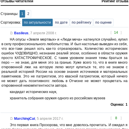
Отзывы читателей
Рейтинг отзыва
Страницы:
1
2
Сортировка:
по актуальности
по дате
по рейтингу
по оценке
[
14
]
Basileus
,
7 апреля 2008 г.
НА опусы «Земля мертвых» и «Люди меча» наткнулся случайно, купил
в силу профессионального любопытства. И был настолько выведен из себя,
что все-таки решил хоть как-то отреагировать. Количество исторических
ошибок ЧУДОВИЩНО, незнание реалий эпохи, особенно в области оружия
просто КАТАСТРОФИЧЕСКОЕ. С таким уровнем знания темы браться за
перо — не знаю, для меня это за гранью. Хуже всего то, что в книге много
откровенной лжи. на которую легко могут купиться те, кто не знаком с
реальной историей России на основе знания источников и материальных
памятников. Это не патриотизм, это квасной патриотизм, который ничего
не может дать позитивного: любовь в Отчизне не может процветать на
откровенной некомпетентности автора.
кандидат исторических наук,
хранитель собрания оружия одного из российских музеев
Оценка:
1
[
8
]
MarchingCat
,
5 апреля 2017 г.
Это первая книга Прозорова, что мне довелось прочитать. И ожидал я