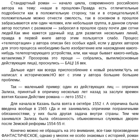
Стандартный роман — начало цикла, современного российского
автора на тему: «наши в прошлом».Правда есть отличительные
подробности как в положительную сторону, так и в отрицательную.К
положительным можно отнести смелость, так в основном в прошлое
забрасываются или один человек, или небольшая группа, в данном случае
автор поступил с размахом — забросил в прошлое сразу почти две сотни
людей.Как мне кажется удачный ход для развития нескольких линий,
правда в первой книге автор этим пользуется слабо. Процесс
«телепортации» у автора описан без особых идей, если у других авторов
для этого процесса необходимо было изобретение или нахождение какого-
нибудь телепортирующего устройства, или, как чаще бывает какого-нибудь
катаклизма.У Прозорова это проще — собрались, выпили(основные
действующие лица), проснулись — БАЦ! 16 век.
Дальше идет как всегда приспособление к новый реалиям.Чуть не
написал: к историческим.НО вот с этим у автора большие большие
проблемы.
Так — маленький пример: один из действующих лиц — опричник
Зализа, принятый в опричину несколько лет назад за заслуги времен
взятия Казани.Действие романа — лето 1552 г.
Для начала:м Казань была взята в октябре 1552 г. А опричина была
введена вообще в 1565 г.Да и не занимались опричники пограничными
обязанностями, у них была другая задача внутри страны. Тем чем
занимался Зализа была обязанность обыкновенных служивых дворян
после Земской реформы 1554-55 гг.
Конечно можно не обращать на это внимание, все-таки произведение
ФАНТАСТИЧЕСКОЕ, однако у многих не особо знакомых с историей, роман