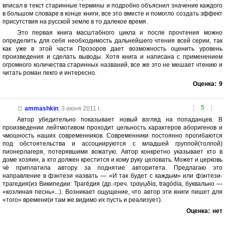
вписал в текст старинные термины и подробно объяснил значение каждого
в большом словаре в конце книги, все это вместе и помогло создать эффект
присутствия на русской земле в то далекое время.
Это первая книга масштабного цикла и после прочтения можно
определить для себя необходимость дальнейшего чтения всей серии, так
как уже в этой части Прозоров дает возможность оценить уровень
произведения и сделать выводы. Хотя книга и написана с применением
огромного количества старинных названий, все же это не мешает чтению и
читать роман лекго и интересно.
Оценка:
9
[
5
]
ammashkin
,
3 июня 2011 г.
Автор убедительно показывает новый взгляд на попаданцев. В
произведении лейтмотивом проходит цельность характеров аборигенов и
чмошность наших современников. Современники постоянно прогибаются
под обстоятельства и ассоциируются с младшей группой(толпой)
пионерлагеря, потерявшими вожатую. Автор конкретно указывает кто в
доме хозяин, а кто должен крестится и кому руку целовать. Может и церковь
чё приплатила автору за поднятие авторитета. Предлагаю это
направление в фэнтези назвать — «И так будет с каждым» или фэнтези-
трагедия(из Википедии: Траге́дия (др.-греч. τραγῳδία, tragōdía, буквально —
«козлиная песнь»...). Возникает ощущение, что автор эти книги пишет для
«того» времени(и там же видимо их пусть и реализует).
Оценка:
нет