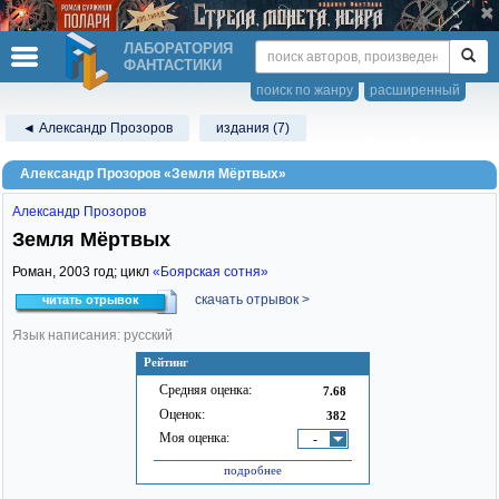
ЛАБОРАТОРИЯ
ФАНТАСТИКИ
поиск по жанру
расширенный
◄ Александр Прозоров
издания (7)
Александр Прозоров «Земля Мёртвых»
Александр Прозоров
Земля Мёртвых
Роман,
2003
год; цикл
«Боярская сотня»
скачать отрывок >
читать отрывок
Язык написания: русский
Рейтинг
Средняя оценка:
7.68
Оценок:
382
Моя оценка:
-
подробнее