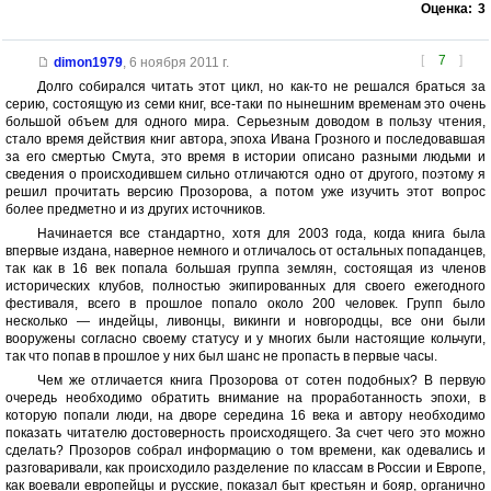
Оценка:
3
[
7
]
dimon1979
,
6 ноября 2011 г.
Долго собирался читать этот цикл, но как-то не решался браться за
серию, состоящую из семи книг, все-таки по нынешним временам это очень
большой объем для одного мира. Серьезным доводом в пользу чтения,
стало время действия книг автора, эпоха Ивана Грозного и последовавшая
за его смертью Смута, это время в истории описано разными людьми и
сведения о происходившем сильно отличаются одно от другого, поэтому я
решил прочитать версию Прозорова, а потом уже изучить этот вопрос
более предметно и из других источников.
Начинается все стандартно, хотя для 2003 года, когда книга была
впервые издана, наверное немного и отличалось от остальных попаданцев,
так как в 16 век попала большая группа землян, состоящая из членов
исторических клубов, полностью экипированных для своего ежегодного
фестиваля, всего в прошлое попало около 200 человек. Групп было
несколько — индейцы, ливонцы, викинги и новгородцы, все они были
вооружены согласно своему статусу и у многих были настоящие кольчуги,
так что попав в прошлое у них был шанс не пропасть в первые часы.
Чем же отличается книга Прозорова от сотен подобных? В первую
очередь необходимо обратить внимание на проработанность эпохи, в
которую попали люди, на дворе середина 16 века и автору необходимо
показать читателю достоверность происходящего. За счет чего это можно
сделать? Прозоров собрал информацию о том времени, как одевались и
разговаривали, как происходило разделение по классам в России и Европе,
как воевали европейцы и русские, показал быт крестьян и бояр, органично