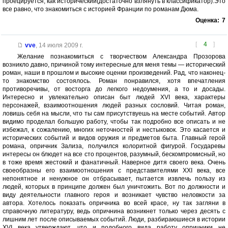
проецируется, как исторический(достаточно взлянуть в классификатор).Это
все равно, что знакомиться с историей Франции по романам Дюма.
Оценка:
7
[
4
]
vve
,
14 июля 2009 г.
Желание познакомиться с творчеством Александра Прозорова
возникло давно, причиной тому интересные для меня темы — исторический
роман, наши в прошлом и высокие оценки произведений. Рад, что наконец-
то знакомство состоялось. Роман понравился, хотя впечатления
противоречивы, от восторга до легкого недоумения, а то и досады.
Интересно и увлекательно описан быт людей XVI века, характеры
персонажей, взаимоотношения людей разных сословий. Читая роман,
ловишь себя на мысли, что ты сам присутствуешь на месте событий. Автор
видимо проделал большую работу, чтобы так подробно все описать и не
избежал, к сожалению, многих неточностей и нестыковок. Это касается и
исторических событий и видов оружия и предметов быта. Главный герой
романа, опричник Зализа, получился колоритной фигурой. Государевы
интересы он блюдет на все сто процентов, разумный, бескомпромисный, но
в тоже время жестокий и фанатичный. Наверное дитя своего века. Очень
своеобразны его взаимоотношения с представителями XXI века, все
непонятное и ненужное он отбрасывает, пытается извлечь пользу из
людей, которых в принципе должен был уничтожить. Вот по должности и
виду деятельности главного героя и возникает чувство неловкости за
автора. Хотелось показать опричника во всей красе, ну так загляни в
справочную литературу, ведь опричнина возникнет только через десять с
лишним лет после описываемых событий. Люди, разбираюшиеся в истории
XVI века утверждают, что и подобного вида работу опричники не