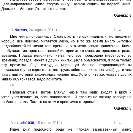
целенаправленно купил вторую книгу. Нельзя судить по первой книге.
Дальше — больше. Это только завязка.
Оценка:
8
[
1
]
Narcus
,
24 апреля 2011 г.
Мне книга понравилась. Сюжет, хоть не оригинальный, но продуман
хорошо, всё логично. Читается легко, но в то же время много бытовых
подробностей из жизни того времени, что меня всегда привлекало. Книга
пробуждает интерес к настоящей истории этого очень интересного отрезка
времени. Правда непонятно, из-за чего всё произошло (перенос-то во
времени), правда, может в других книгах цикла объясняется, я пока только
эту прочитал. Ещё сотрудник мэрии уж больно неправдоподобным
показался (ну не верю я в такое трудолюбие наших чиновников), да и чем
там с ним история закончилась непонятно... Хотя опять же, может в других
книгах объясняется, надо почитать.
***
Написал отзыв, потом глянул, какие там книги входят в цикл и
ужаснулся:insane: Во, блин понаписали... Я столько не потяну, вообще не
люблю сериалы. Так что на этом и простимся с героями...
Оценка:
8
[
1
]
alauda1038
,
15 марта 2011 г.
Идея книг подобного рода не плохая единственный минус