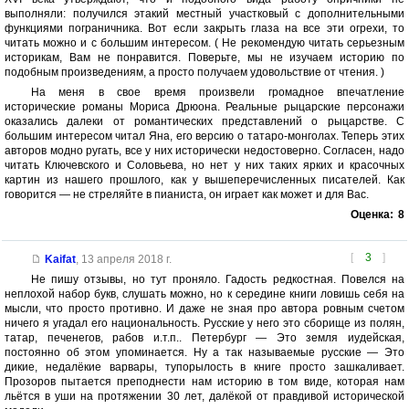
выполняли: получился этакий местный участковый с дополнительными
функциями пограничника. Вот если закрыть глаза на все эти огрехи, то
читать можно и с большим интересом. ( Не рекомендую читать серьезным
историкам, Вам не понравится. Поверьте, мы не изучаем историю по
подобным произведениям, а просто получаем удовольствие от чтения. )
На меня в свое время произвели громадное впечатление
исторические романы Мориса Дрюона. Реальные рыцарские персонажи
оказались далеки от романтических представлений о рыцарстве. С
большим интересом читал Яна, его версию о татаро-монголах. Теперь этих
авторов модно ругать, все у них исторически недостоверно. Согласен, надо
читать Ключевского и Соловьева, но нет у них таких ярких и красочных
картин из нашего прошлого, как у вышеперечисленных писателей. Как
говорится — не стреляйте в пианиста, он играет как может и для Вас.
Оценка:
8
[
3
]
Kaifat
,
13 апреля 2018 г.
Не пишу отзывы, но тут проняло. Гадость редкостная. Повелся на
неплохой набор букв, слушать можно, но к середине книги ловишь себя на
мысли, что просто противно. И даже не зная про автора ровным счетом
ничего я угадал его национальность. Русские у него это сборище из полян,
татар, печенегов, рабов и.т.п.. Петербург — Это земля иудейская,
постоянно об этом упоминается. Ну а так называемые русские — Это
дикие, недалёкие варвары, тупорылость в книге просто зашкаливает.
Прозоров пытается преподнести нам историю в том виде, которая нам
льётся в уши на протяжении 30 лет, далёкой от правдивой исторической