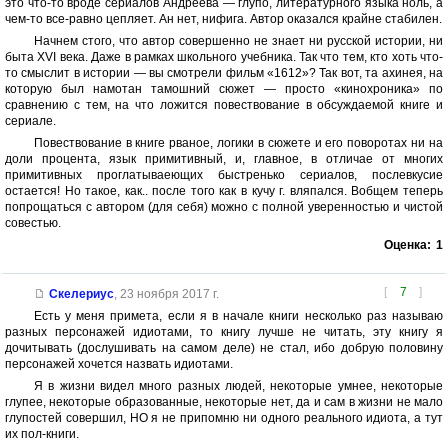
это что-то вроде сериалов Андреева — глупо, литературного языка ноль, а
чем-то все-равно цепляет. Ан нет, нифига. Автор оказался крайне стабилен.
Начнем стого, что автор совершенно не знает ни русской истории, ни
быта XVI века. Даже в рамках школьного учебника. Так что тем, кто хоть что-
то смыслит в истории — вы смотрели фильм «1612»? Так вот, та ахинея, на
которую был намотан тамошний сюжет — просто «кинохроника» по
сравнению с тем, на что ложится повествование в обсуждаемой книге и
сериале.
Повествование в книге рваное, логики в сюжете и его поворотах ни на
доли процента, язык примитивный, и, главное, в отличае от многих
примитивных проглатываеющих быстренько сериалов, послевкусие
остается! Но такое, как.. после того как в кучу г. вляпался. Вобщем теперь
попрощаться с автором (для себя) можно с полной уверенностью и чистой
совестью.
Оценка:
1
[
7
]
Скелериус
,
23 ноября 2017 г.
Есть у меня примета, если я в начале книги несколько раз называю
разных персонажей идиотами, то книгу лучше не читать, эту книгу я
дочитывать (дослушивать на самом деле) не стал, ибо добрую половину
персонажей хочется назвать идиотами.
Я в жизни видел много разных людей, некоторые умнее, некоторые
глупее, некоторые образованные, некоторые нет, да и сам в жизни не мало
глупостей совершил, НО я не припомню ни одного реального идиота, а тут
их пол-книги.