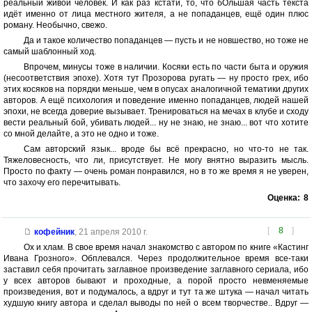
реальный живой человек. И как раз кстати, то, что бОльшая часть текста
идёт именно от лица местного жителя, а не попаданцев, ещё один плюс
роману. Необычно, свежо.
Да и такое количество попаданцев — пусть и не новшество, но тоже не
самый шаблонный ход.
Впрочем, минусы тоже в наличии. Косяки есть по части быта и оружия
(несоответствия эпохе). Хотя тут Прозорова ругать — ну просто грех, ибо
этих косяков на порядки меньше, чем в опусах аналогичной тематики других
авторов. А ещё психология и поведение именно попаданцев, людей нашей
эпохи, не всегда доверие вызывает. Тренироваться на мечах в клубе и сходу
вести реальный бой, убивать людей... ну не знаю, не знаю... вот что хотите
со мной делайте, а это не одно и тоже.
Сам авторский язык... вроде бы всё прекрасно, но что-то не так.
Тяжеловесность, что ли, присутствует. Не могу внятно выразить мысль.
Просто по факту — очень роман понравился, но в то же время я не уверен,
что захочу его перечитывать.
Оценка:
8
[
8
]
кофейник
,
21 апреля 2010 г.
Ох и хлам. В свое время начал знакомство с автором по книге «Кастинг
Ивана Грозного». Обплевался. Через продолжительное время все-таки
заставил себя прочитать заглавное произведение заглавного сериала, ибо
у всех авторов бывают и проходные, а порой просто невменяемые
произведения, вот и подумалось, а вдруг и тут та же штука — начал читать
худшую книгу автора и сделал выводы по ней о всем творчестве.. Вдруг —