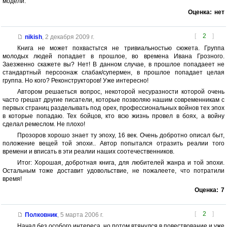
модели.
Оценка:
нет
[
2
]
nikish
,
2 декабря 2009 г.
Книга не может похвастьтся не тривиальностью сюжета. Группа
молодых людей попадает в прошлое, во времена Ивана Грозного.
Заезженно скажете вы? Нет! В данном случае, в прошлое попадаеет не
стандартный персоонаж слабак/супермен, в прошлое попадает целая
группа. Но кого? Реконструкторов! Уже интересно!
Автором решаеться вопрос, некоторой несуразности которой очень
часто грешат другие писатели, которые позволяю нашим современникам с
первых страниц разделывать под орех, профессиональных войнов тех эпох
в которые попадаю. Тех бойцов, кто всю жизнь провел в боях, а войну
сделал ремеслом. Не плохо!
Прозоров хорошо знает ту эпоху, 16 век. Очень добротно описал быт,
положение вещей той эпохи.. Автор попытался отразить реалии того
времени и вписать в эти реалии наших соотечественников.
Итог: Хорошая, добротная книга, для любителей жанра и той эпохи.
Остальным тоже доставит удовольствие, не пожалеете, что потратили
время!
Оценка:
7
[
2
]
Полковник
,
5 марта 2006 г.
Начал без особого интереса, но потом втянулся в повествование и уже