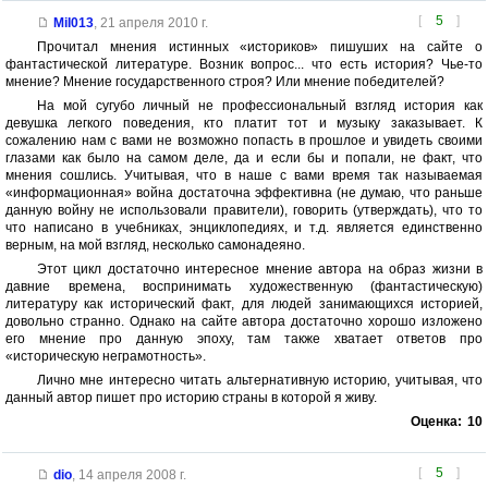
[
5
]
MiI013
,
21 апреля 2010 г.
Прочитал мнения истинных «историков» пишуших на сайте о
фантастической литературе. Возник вопрос... что есть история? Чье-то
мнение? Мнение государственного строя? Или мнение победителей?
На мой сугубо личный не профессиональный взгляд история как
девушка легкого поведения, кто платит тот и музыку заказывает. К
сожалению нам с вами не возможно попасть в прошлое и увидеть своими
глазами как было на самом деле, да и если бы и попали, не факт, что
мнения сошлись. Учитывая, что в наше с вами время так называемая
«информационная» война достаточна эффективна (не думаю, что раньше
данную войну не использовали правители), говорить (утверждать), что то
что написано в учебниках, энциклопедиях, и т.д. является единственно
верным, на мой взгляд, несколько самонадеяно.
Этот цикл достаточно интересное мнение автора на образ жизни в
давние времена, воспринимать художественную (фантастическую)
литературу как исторический факт, для людей занимающихся историей,
довольно странно. Однако на сайте автора достаточно хорошо изложено
его мнение про данную эпоху, там также хватает ответов про
«историческую неграмотность».
Лично мне интересно читать альтернативную историю, учитывая, что
данный автор пишет про историю страны в которой я живу.
Оценка:
10
[
5
]
dio
,
14 апреля 2008 г.