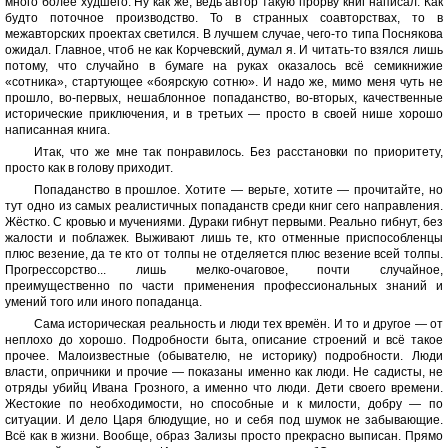
много более худшего. Ну как же, ведь автор такую прорву книг написал. Как
будто поточное производство. То в странных соавторствах, то в
межавторских проектах светился. В лучшем случае, чего-то типа Поснякова
ожидал. Главное, чтоб не как Корчевский, думал я. И читать-то взялся лишь
потому, что случайно в бумаге на руках оказалось всё семикнижие
«сотника», стартующее «боярскую сотню». И надо же, мимо меня чуть не
прошло, во-первых, нешаблонное попаданство, во-вторых, качественные
исторические приключения, и в третьих — просто в своей нише хорошо
написанная книга.
Итак, что же мне так понравилось. Без расстановки по приоритету,
просто как в голову приходит.
Попаданство в прошлое. Хотите — верьте, хотите — прочитайте, но
тут одно из самых реалистичных попаданств среди книг сего направления.
Жёстко. С кровью и мучениями. Дураки гибнут первыми. Реально гибнут, без
жалости и поблажек. Выживают лишь те, кто отменные приспособленцы
плюс везение, да те кто от толпы не отделяется плюс везение всей толпы.
Прогрессорство... лишь мелко-очаговое, почти случайное,
преимущественно по части применения профессиональных знаний и
умений того или иного попаданца.
Сама историческая реальность и люди тех времён. И то и другое — от
неплохо до хорошо. Подробности быта, описание строений и всё такое
прочее. Малоизвестные (обывателю, не историку) подробности. Люди
власти, опричники и прочие — показаны именно как люди. Не садисты, не
отряды убийц Ивана Грозного, а именно что люди. Дети своего времени.
Жестокие по необходимости, но способные и к милости, добру — по
ситуации. И дело Царя блюдущие, но и себя под шумок не забывающие.
Всё как в жизни. Вообще, образ Зализы просто прекрасно выписан. Прямо