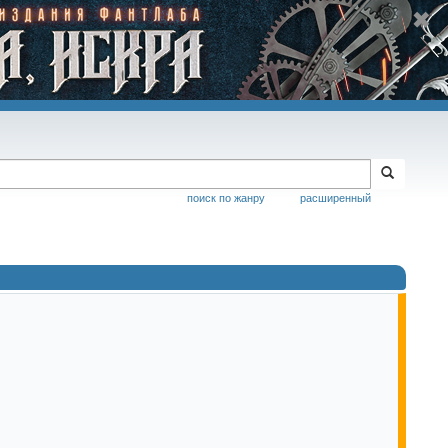
поиск по жанру
расширенный