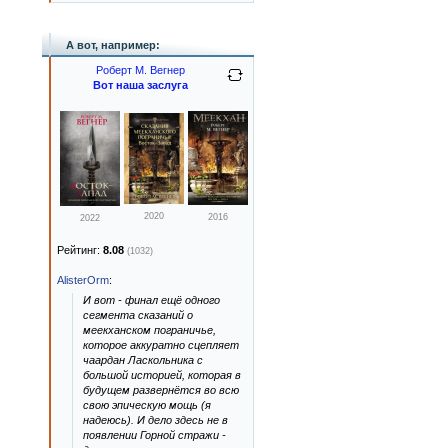
А вот, например:
Роберт М. Вегнер
Вот наша заслуга
2020
2016
2022
Рейтинг:
8.08
(1032)
AlisterOrm
:
И вот - финал ещё одного
сегмента сказаний о
меекханском пограничье,
которое аккуратно сцепляет
чаардан Ласкольника с
большой историей, которая в
будущем развернётся во всю
свою эпическую мощь (я
надеюсь). И дело здесь не в
появлении Горной стражи -