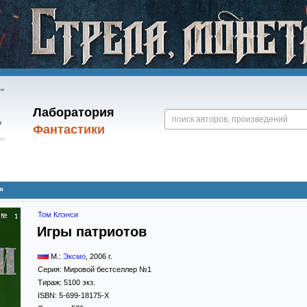
Лаборатория
Фантастики
»
Том Клэнси
Игры патриотов
М.:
Эксмо
,
2006
г.
Серия:
Мировой бестселлер №1
Тираж:
5100 экз.
ISBN:
5-699-18175-X