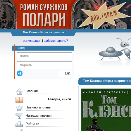
Том Клэнси Игры патриотов
регистрация
|
забыли пароль?
вход
OK
Том Клэнси «Игры патриотов
Главная
Авторы, книги
Новинки и планы
Награды, премии
Рейтинги