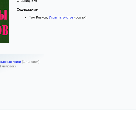
Страниц:
576
Содержание
:
Том Клэнси.
Игры патриотов
(роман)
итанные книги
(1 человек)
1 человек)