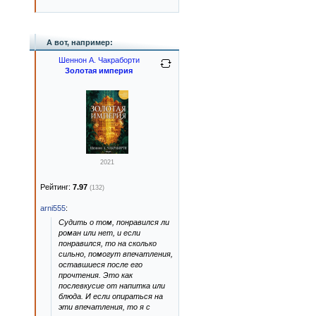
А вот, например:
Шеннон А. Чакраборти
Золотая империя
2021
Рейтинг:
7.97
(132)
arni555
:
Судить о том, понравился ли
роман или нет, и если
понравился, то на сколько
сильно, помогут впечатления,
оставшиеся после его
прочтения. Это как
послевкусие от напитка или
блюда. И если опираться на
эти впечатления, то я с