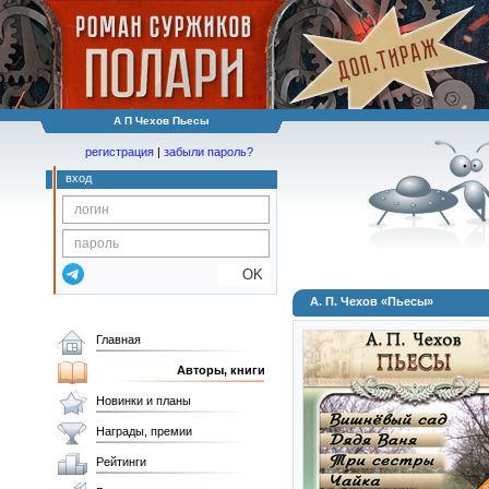
А П Чехов Пьесы
регистрация
|
забыли пароль?
вход
OK
А. П. Чехов «Пьесы»
Главная
Авторы, книги
Новинки и планы
Награды, премии
Рейтинги