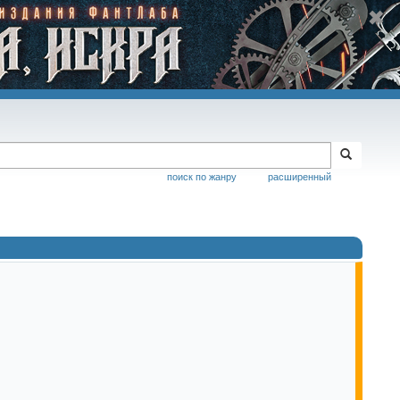
поиск по жанру
расширенный