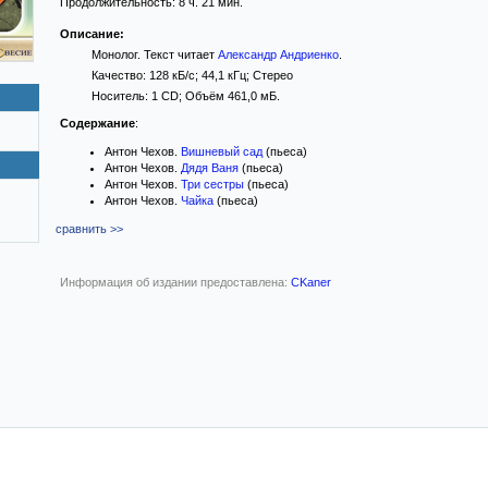
Продолжительность: 8 ч. 21 мин.
Описание:
Монолог. Текст читает
Александр Андриенко
.
Качество: 128 кБ/с; 44,1 кГц; Стерео
Носитель: 1 CD; Объём 461,0 мБ.
Содержание
:
Антон Чехов.
Вишневый сад
(пьеса)
Антон Чехов.
Дядя Ваня
(пьеса)
Антон Чехов.
Три сестры
(пьеса)
Антон Чехов.
Чайка
(пьеса)
сравнить >>
Информация об издании предоставлена:
CKaner