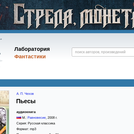
Лаборатория
Фантастики
А. П. Чехов
Пьесы
аудиокнига
М.:
Равновесие
,
2008
г.
Серия:
Русская классика
Формат:
mp3