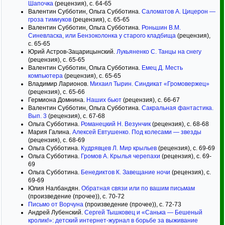
Шапочка
(рецензия), с. 64-65
Валентин Субботин, Ольга Субботина.
Саломатов А. Цицерон —
гроза тимиуков
(рецензия), с. 65-65
Валентин Субботин, Ольга Субботина.
Роньшин В.М.
Синевласка, или Бензоколонка у старого кладбища
(рецензия),
с. 65-65
Юрий Астров-Зацарицынский.
Лукьяненко С. Танцы на снегу
(рецензия), с. 65-65
Валентин Субботин, Ольга Субботина.
Емец Д. Месть
компьютера
(рецензия), с. 65-65
Владимир Ларионов.
Михаил Тырин. Синдикат «Громовержец»
(рецензия), с. 65-66
Гермиона Домнина.
Наших бьют
(рецензия), с. 66-67
Валентин Субботин, Ольга Субботина.
Сакральная фантастика.
Вып. 3
(рецензия), с. 67-68
Ольга Субботина.
Романецкий Н. Везунчик
(рецензия), с. 68-68
Мария Галина.
Алексей Евтушенко. Под колесами — звезды
(рецензия), с. 68-69
Ольга Субботина.
Кудрявцев Л. Мир крыльев
(рецензия), с. 69-69
Ольга Субботина.
Громов А. Крылья черепахи
(рецензия), с. 69-
69
Ольга Субботина.
Бенедиктов К. Завещание ночи
(рецензия), с.
69-69
Юлия Налбандян.
Обратная связи или по вашим письмам
(произведение (прочее)), с. 70-72
Письмо от Ворчуна
(произведение (прочее)), с. 72-73
Андрей Лубенский.
Сергей Тышковец и «Санька — Бешеный
кролик!»: детский интернет-журнал в борьбе за выживание