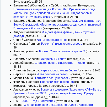
Булычевым), с. 25-25
Валентин Субботин, Ольга Субботина, Кирилл Бенедиктов.
Приключения американца в России. Лео Франковски: «Когда
«Дель-Рей Букс» прислали мне чек на 20.000 долларов, я
ответил: «Слушаюсь, сэр!»
(интервью), с. 26-28
Владимир Ларионов, Владимир Березин.
Академик фантастики.
Борис Стругацкий: «Лестно представить среди своих читателей
Президента России»
(интервью), с. 28-29
Андрей Валентинов.
Фэндом, фэны, фэньё (Очень грустный
доклад)
(статья), с. 30-33
Сергей Соболев.
Фэнье обретает голос
(эссе), с. 33-34
Святослав Логинов.
Роскон. Учимся ходить строем
(статья), с. 34-
36
Александр Ройфе.
Роскон. Учимся поливать грязью?
(статья), с.
36-37
Владимир Березин.
Либрисы Ex libris'a
(статья), с. 37-37
Андрей Щупов.
Справедливость в искусстве — блеф
(статья), с.
38-38
Григорий Ветрогон.
Через космос — к небесам
(статья), с. 39-41
Сергей Шикарев.
А мы пойдём на север...
(статья), с. 42-43
Мария Галина.
Фантомас разбушевался?
(статья), с. 44-45
Фредерик Уэртхэм.
Производство фэнзинов
(монография)
[отрывок; перевод Виктора Федорова], с. 46-48
Александр Кучерук.
Встреча у Шевченко: Заседание КЛФ «Ветер
Времени» 2 марта 2002 года, секретарь Александр Кучерук
(произведение (прочее)), с. 48-49
Б.А.З.
2002 — год «Волгоконя»
(статья), с. 50-50
Завгар.
О конах вообще и о «Волгаконе-2001» в частности