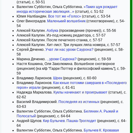
(статья), с. 50-51
Валентин Субботин, Ольга Субботина.
«Таких щук рождает
иногда историческая эволюция...»
(статья), с. 51-52
Юлия Налбандян.
Все тот же «Голос»
(статья), с. 53-54
Олег Виноградов.
Маленький волшебник
(стихотворение), с. 54-
54
Алексей Калугин.
Азбука
(произведение (прочее)), с. 55-56
Алексей Калугин. Из-под ножниц редактора, с. 57-57
Алексей Калугин. После печатного станка, с. 57-57
Алексей Калугин. Хит-лист. Три лучших ляпа номера, с. 57-57
Сергей Дяченко.
Учат ли нас уроки Саурона?
(рецензия), с. 58-
58
Марина Дяченко.
...уроки Саурона?
(рецензия), с. 59-59
Настя Кошкина, Оля Заколюкина. Волшебное снотворное
(рецензия) [на к/ф "Гарри Поттер и философский камень"], с. 59-
59
Владимир Ларионов.
Шрек
(рецензия), с. 60-60
Владимир Ларионов.
Как юные потомки самураев в «Последнего
героя» играли
(рецензия), с. 61-61
Надежда Маркалова.
Куклы начинают и проигрывают
(статья), с.
62-62
Василий Владимирский.
Последняя из истинных
(рецензия), с.
63-63
Валентин Субботин, Ольга Субботина.
Белянин А. Рыжий и
Полосатый
(рецензия), с. 64-64
Андрей Щупов.
Кир Булычев. Пашка-Троглодит
(рецензия), с. 64-
64
Валентин Субботин, Ольга Субботина.
Булычев К. Кровавая