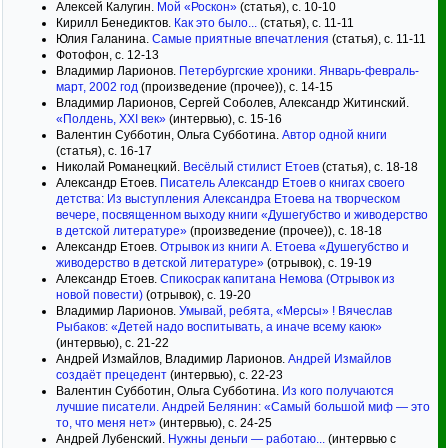
Алексей Калугин.
Мой «Роскон»
(статья), с. 10-10
Кирилл Бенедиктов.
Как это было...
(статья), с. 11-11
Юлия Галанина.
Самые приятные впечатления
(статья), с. 11-11
Фотофон, с. 12-13
Владимир Ларионов.
Петербургские хроники. Январь-февраль-
март, 2002 год
(произведение (прочее)), с. 14-15
Владимир Ларионов, Сергей Соболев, Александр Житинский.
«Полдень, XXI век»
(интервью), с. 15-16
Валентин Субботин, Ольга Субботина.
Автор одной книги
(статья), с. 16-17
Николай Романецкий.
Весёлый стилист Етоев
(статья), с. 18-18
Александр Етоев.
Писатель Александр Етоев о книгах своего
детства: Из выступления Александра Етоева на творческом
вечере, посвященном выходу книги «Душегубство и живодерство
в детской литературе»
(произведение (прочее)), с. 18-18
Александр Етоев.
Отрывок из книги А. Етоева «Душегубство и
живодерство в детской литературе»
(отрывок), с. 19-19
Александр Етоев.
Спикосрак капитана Немова (Отрывок из
новой повести)
(отрывок), с. 19-20
Владимир Ларионов.
Умывай, ребята, «Мерсы» ! Вячеслав
Рыбаков: «Детей надо воспитывать, а иначе всему каюк»
(интервью), с. 21-22
Андрей Измайлов, Владимир Ларионов.
Андрей Измайлов
создаёт прецедент
(интервью), с. 22-23
Валентин Субботин, Ольга Субботина.
Из кого получаются
лучшие писатели. Андрей Белянин: «Самый большой миф — это
то, что меня нет»
(интервью), с. 24-25
Андрей Лубенский.
Нужны деньги — работаю...
(интервью с