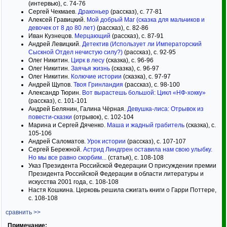
(интервью), с. 74-76
Сергей Чекмаев.
Драконьер
(рассказ), с. 77-81
Алексей Гравицкий.
Мой добрый Маг (сказка для мальчиков и
девочек от 8 до 80 лет)
(рассказ), с. 82-86
Иван Кузнецов.
Мерцающий
(рассказ), с. 87-91
Андрей Левицкий.
Детектив (Использует ли Императорский
Сыскной Отдел нечистую силу?)
(рассказ), с. 92-95
Олег Никитин.
Цирк в лесу
(сказка), с. 96-96
Олег Никитин.
Заячья жизнь
(сказка), с. 96-97
Олег Никитин.
Колючие истории
(сказка), с. 97-97
Андрей Щупов.
Твоя Гринландия
(рассказ), с. 98-100
Александр Тюрин.
Вот вырастешь большой: Цикл «НФ-хокку»
(рассказ), с. 101-101
Андрей Белянин, Галина Чёрная.
Девушка-лиса: Отрывок из
повести-сказки
(отрывок), с. 102-104
Марина и Сергей Дяченко.
Маша и жадный грабитель
(сказка), с.
105-106
Андрей Саломатов.
Урок истории
(рассказ), с. 107-107
Сергей Бережной.
Астрид Линдгрен оставила нам свою улыбку.
Но мы все равно скорбим...
(статья), с. 108-108
Указ Президента Российской Федерации О присуждении премии
Президента Российской Федерации в области литературы и
искусства 2001 года, с. 108-108
Настя Кошкина. Церковь решила сжигать книги о Гарри Поттере,
с. 108-108
сравнить >>
Примечание: