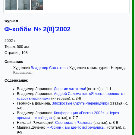
журнал
Ф-хобби № 2(8)'2002
2002
г.
Тираж:
500 экз.
Страниц:
108
Описание:
Художник
Владимир Савватеев
. Художник-карикатурист Надежда
Караваева.
Содержание
:
Владимир Ларионов.
Дорогие читатели!
(статья), с. 1-1
Владимир Ларионов.
Андрей Саломатов: «Я легко перешел от
красок к чернилам»
(интервью), с. 3-6
Гермиона Домнина.
Злохвостые буруты-переводчики
(статья), с.
6-6
Владимир Ларионов.
Конференция «Роскон-2002»: «Через
премии — в звёзды»
(статья), с. 7-7
Николай Романецкий.
Сюрпризы «Роскона»
(статья), с. 8-9
Марина Дяченко.
«Роскон»: мы где-то встречались...
(статья), с.
9-9