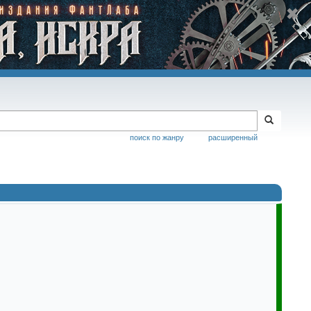
поиск по жанру
расширенный