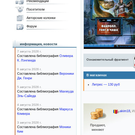
Рекомендации
Посетители
Авторские колонки
Форум
информация, новости
7 августа 2026 г.
Составлена библиография
Оливера
Ознакомительный фрагмент
К. Лэнгмида
6 августа 2026 г.
Составлена библиография
Вероники
В магазинах
Дж. Генри
Литрес — 130 руб
5 августа 2026 г.
Составлена библиография
Махмуда
Эль-Сайеда
4 августа 2026 г.
Составлена библиография
Маркуса
akim18
,
И
Кливера
3 августа 2026 г.
Продают,
Составлена библиография
Моники
меняют
Ким