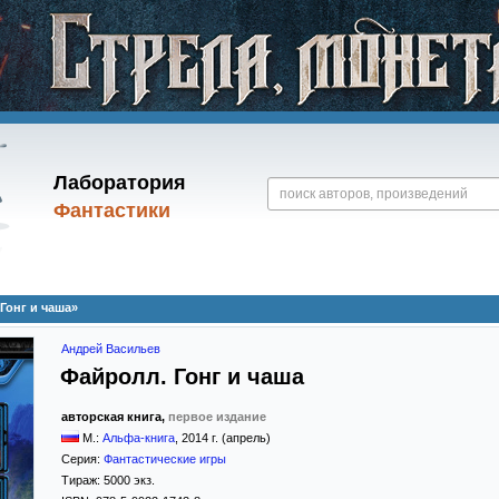
Лаборатория
Фантастики
Гонг и чаша»
Андрей Васильев
Файролл. Гонг и чаша
авторская книга,
первое издание
М.:
Альфа-книга
,
2014
г. (апрель)
Серия:
Фантастические игры
Тираж:
5000 экз.