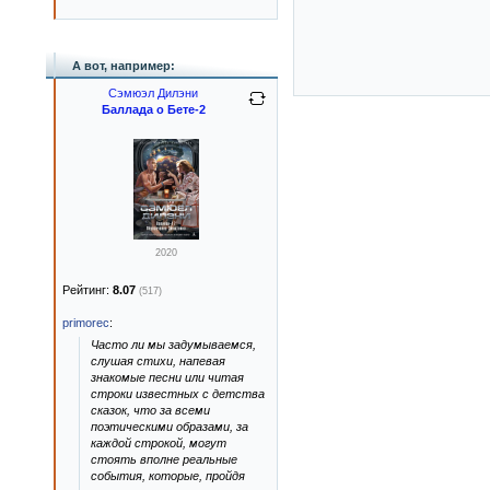
А вот, например:
Сэмюэл Дилэни
Баллада о Бете-2
2020
Рейтинг:
8.07
(517)
primorec
:
Часто ли мы задумываемся,
слушая стихи, напевая
знакомые песни или читая
строки известных с детства
сказок, что за всеми
поэтическими образами, за
каждой строкой, могут
стоять вполне реальные
события, которые, пройдя