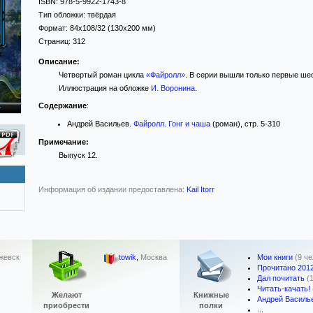
ISBN:
978-5-9922-1743-8
Тип обложки:
твёрдая
Формат:
84x108/32
(130x200 мм)
Страниц:
312
Описание:
Четвертый роман цикла
«Файролл»
. В серии вышли только первые ше
Иллюстрация на обложке
И. Воронина
.
Содержание
:
Андрей Васильев.
Файролл. Гонг и чаша
(роман), стр. 5-310
Примечание:
Выпуск 12.
Информация об издании предоставлена:
Kail Itorr
Мои книги
(9 ч
жевск
towik
,
Москва
Прочитано 201
Дал почитать
(
Читать-качать!
Желают
Книжные
Андрей Василь
приобрести
полки
...