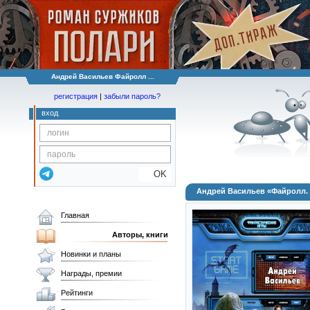
Андрей Васильев Файролл ...
регистрация
|
забыли пароль?
вход
OK
Андрей Васильев «Файролл. 
Главная
Авторы, книги
Новинки и планы
Награды, премии
Рейтинги