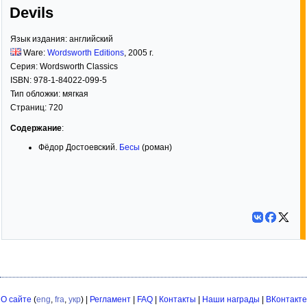
Devils
Язык издания:
английский
Ware:
Wordsworth Editions
,
2005
г.
Серия:
Wordsworth Classics
ISBN:
978-1-84022-099-5
Тип обложки:
мягкая
Страниц:
720
Содержание
:
Фёдор Достоевский.
Бесы
(роман)
О сайте
(
eng
,
fra
,
укр
) |
Регламент
|
FAQ
|
Контакты
|
Наши награды
|
ВКонтакте