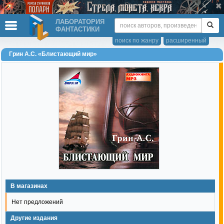
ЛАБОРАТОРИЯ
ФАНТАСТИКИ
поиск по жанру
расширенный
Грин А.С. «Блистающий мир»
В магазинах
Нет предложений
Другие издания