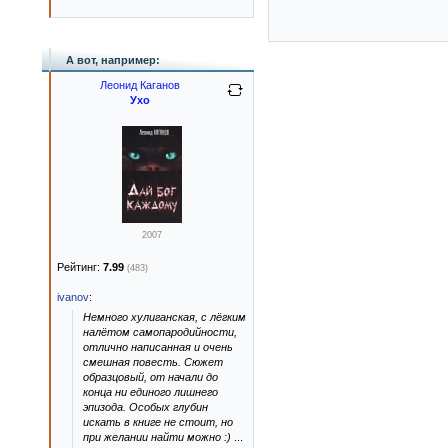
А вот, например:
Леонид Каганов
Ухо
2007
Рейтинг:
7.99
(483)
ivanov
:
Немного хулиганская, с лёгким
налётом самопародийности,
отлично написанная и очень
смешная повесть. Сюжет
образцовый, от начали до
конца ни единого лишнего
эпизода. Особых глубин
искать в книге не стоит, но
при желании найти можно :)
...