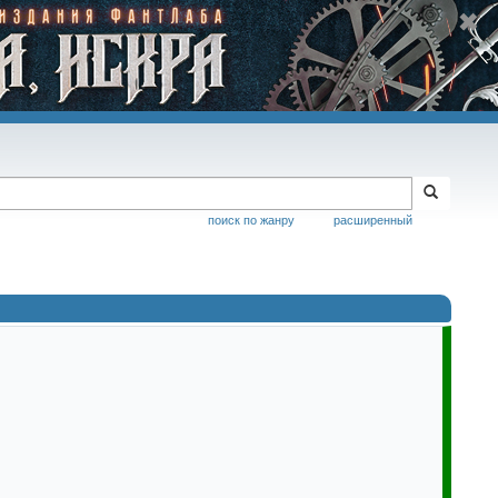
поиск по жанру
расширенный