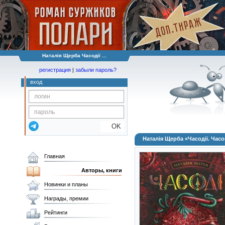
Наталія Щерба Часодії ...
регистрация
|
забыли пароль?
вход
OK
Наталія Щерба «Часодії. Часо
Главная
Авторы, книги
Новинки и планы
Награды, премии
Рейтинги