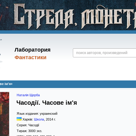
Лаборатория
Фантастики
ве iм'я»
Наталія Щерба
Часодії. Часове iм'я
Язык издания:
украинский
Харків:
Школа
,
2014
г.
Серия:
Часодії
Тираж:
3000 экз.