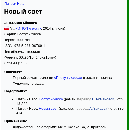
Патрик Несс
Новый свет
авторский сборник
М.:
РИПОЛ классик
,
2014
г. (июнь)
Серия:
Поступь хаоса
Тираж:
1000 экз.
ISBN:
978-5-386-06760-1
Тип обложки:
твёрдая
Формат:
60x90/16
(145x215 мм)
Страниц:
416
Описание:
Первый роман трилогии
«Поступь хаоса»
и рассказ-приквел.
Художник не указан.
Содержание
:
Патрик Несс.
Поступь хаоса
(роман,
перевод
Е. Романовой
), стр.
13-388
Патрик Несс.
Новый свет
(рассказ,
перевод
А. Зайцева
), стр. 389-
414
Примечание:
Художественное оформление А. Казаченко, И. Крутовой.