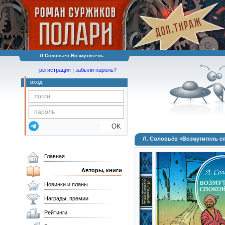
Л Соловьёв Возмутитель ...
регистрация
|
забыли пароль?
вход
OK
Л. Соловьёв «Возмутитель с
Главная
Авторы, книги
Новинки и планы
Награды, премии
Рейтинги