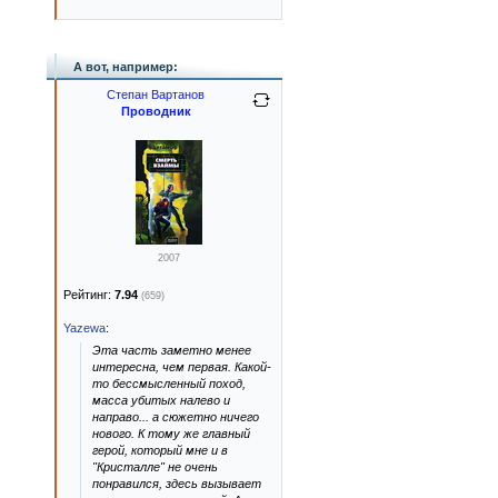
А вот, например:
Степан Вартанов
Проводник
2007
Рейтинг:
7.94
(659)
Yazewa
:
Эта часть заметно менее
интересна, чем первая. Какой-
то бессмысленный поход,
масса убитых налево и
направо... а сюжетно ничего
нового. К тому же главный
герой, который мне и в
"Кристалле" не очень
понравился, здесь вызывает