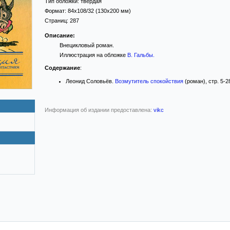
Тип обложки:
твёрдая
Формат:
84x108/32
(130x200 мм)
Страниц:
287
Описание:
Внецикловый роман.
Иллюстрация на обложке
В. Гальбы.
Содержание
:
Леонид Соловьёв.
Возмутитель спокойствия
(роман), стр. 5-2
Информация об издании предоставлена:
vikc