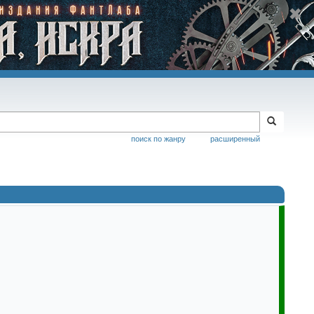
поиск по жанру
расширенный