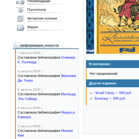
Рекомендации
Посетители
Авторские колонки
Форум
информация, новости
7 августа 2026 г.
Составлена библиография
Оливера
К. Лэнгмида
В магазинах
6 августа 2026 г.
Нет предложений
Составлена библиография
Вероники
Дж. Генри
Другие издания
5 августа 2026 г.
Читай Город — 599 руб
Составлена библиография
Махмуда
Буквоед — 599 руб
Эль-Сайеда
4 августа 2026 г.
Составлена библиография
Маркуса
Кливера
3 августа 2026 г.
Составлена библиография
Моники
Ким