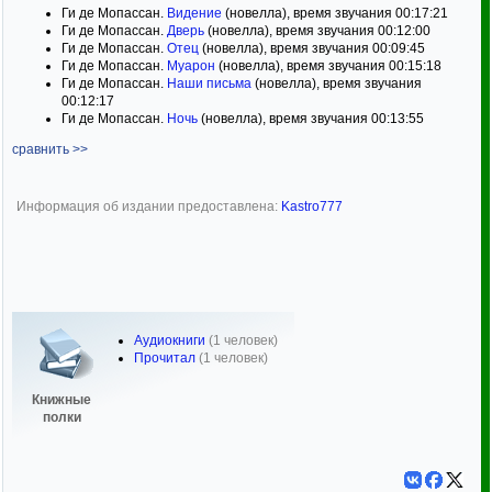
Ги де Мопассан.
Видение
(новелла), время звучания 00:17:21
Ги де Мопассан.
Дверь
(новелла), время звучания 00:12:00
Ги де Мопассан.
Отец
(новелла), время звучания 00:09:45
Ги де Мопассан.
Муарон
(новелла), время звучания 00:15:18
Ги де Мопассан.
Наши письма
(новелла), время звучания
00:12:17
Ги де Мопассан.
Ночь
(новелла), время звучания 00:13:55
сравнить >>
Информация об издании предоставлена:
Kastro777
Аудиокниги
(1 человек)
Прочитал
(1 человек)
Книжные
полки