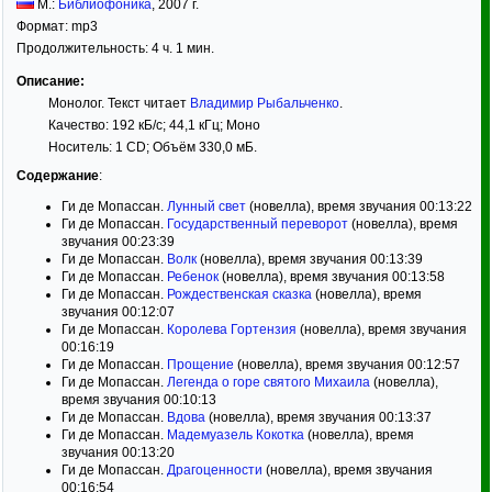
М.:
Библиофоника
,
2007
г.
Формат:
mp3
Продолжительность: 4 ч. 1 мин.
Описание:
Монолог. Текст читает
Владимир Рыбальченко
.
Качество: 192 кБ/с; 44,1 кГц; Моно
Носитель: 1 CD; Объём 330,0 мБ.
Содержание
:
Ги де Мопассан.
Лунный свет
(новелла), время звучания 00:13:22
Ги де Мопассан.
Государственный переворот
(новелла), время
звучания 00:23:39
Ги де Мопассан.
Волк
(новелла), время звучания 00:13:39
Ги де Мопассан.
Ребенок
(новелла), время звучания 00:13:58
Ги де Мопассан.
Рождественская сказка
(новелла), время
звучания 00:12:07
Ги де Мопассан.
Королева Гортензия
(новелла), время звучания
00:16:19
Ги де Мопассан.
Прощение
(новелла), время звучания 00:12:57
Ги де Мопассан.
Легенда о горе святого Михаила
(новелла),
время звучания 00:10:13
Ги де Мопассан.
Вдова
(новелла), время звучания 00:13:37
Ги де Мопассан.
Мадемуазель Кокотка
(новелла), время
звучания 00:13:20
Ги де Мопассан.
Драгоценности
(новелла), время звучания
00:16:54