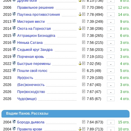
2004
Другие боги
8.15 (736)
8 отз.
-
2006
Правильное решение
7.70 (384)
12 отз.
-
2010
Паутина противостояния
7.78 (494)
14 отз.
-
2013
Мистерия мести
7.39 (249)
9 отз.
-
2014
Охота на Горностая
7.38 (206)
8 отз.
-
2015
Аттракцион Безнадёга
7.38 (265)
6 отз.
-
2016
Нянька Сатана
7.56 (215)
3 отз.
-
2016
Седьмой круг Зандра
7.58 (203)
3 отз.
-
2019
Порченая кровь
7.19 (101)
3 отз.
-
2022
Быстрые перемены
7.02 (56)
4 отз.
-
2022
Пошли свой голос
6.25 (49)
5 отз.
-
2023
Яр(к)ость
7.29 (100)
6 отз.
-
2026
(Бес)конечность
7.67 (40)
3 отз.
-
2026
Пре(восход)ство
7.67 (47)
3 отз.
-
2026
Чудо(вище)
7.65 (67)
4 отз.
-
Вадим Панов. Рассказы
2004
Борода дьявола
7.64 (673)
15 отз.
-
2004
Правила крови
7.89 (713)
10 отз.
-