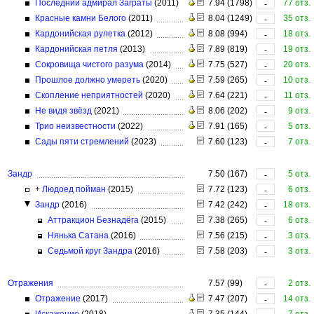
Последний адмирал Заграты
(2011)
7.94 (1798)
77 отз.
-
Красные камни Белого
(2011)
8.04 (1249)
35 отз.
-
Кардонийская рулетка
(2012)
8.08 (994)
18 отз.
-
Кардонийская петля
(2013)
7.89 (819)
19 отз.
-
Сокровища чистого разума
(2014)
7.75 (527)
20 отз.
-
Прошлое должно умереть
(2020)
7.59 (265)
10 отз.
-
Скопление неприятностей
(2020)
7.64 (221)
11 отз.
-
Не видя звёзд
(2021)
8.06 (202)
9 отз.
-
Трио неизвестности
(2022)
7.91 (165)
5 отз.
-
Сады пяти стремлений
(2023)
7.60 (123)
7 отз.
-
Зандр
7.50 (167)
5 отз.
-
+
Людоед пойман
(2015)
7.72 (123)
6 отз.
-
Зандр
(2016)
7.42 (242)
18 отз.
-
Аттракцион Безнадёга
(2015)
7.38 (265)
6 отз.
-
Нянька Сатана
(2016)
7.56 (215)
3 отз.
-
Седьмой круг Зандра
(2016)
7.58 (203)
3 отз.
-
Отражения
7.57 (99)
2 отз.
-
Отражение
(2017)
7.47 (207)
14 отз.
-