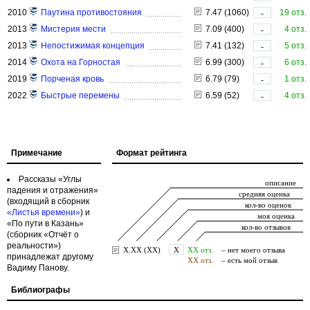
2010
Паутина противостояния
7.47 (1060)
19 отз.
-
2013
Мистерия мести
7.09 (400)
4 отз.
-
2013
Непостижимая концепция
7.41 (132)
5 отз.
-
2014
Охота на Горностая
6.99 (300)
6 отз.
-
2019
Порченая кровь
6.79 (79)
1 отз.
-
2022
Быстрые перемены
6.59 (52)
4 отз.
-
Примечание
Формат рейтинга
Рассказы «Углы
падения и отражения»
(входящий в сборник
«Листья времени»
) и
«По пути в Казань»
(сборник «Отчёт о
реальности»)
принадлежат другому
Вадиму Панову.
Библиографы