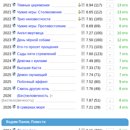
2021
Тёмные церемонии
6.94 (117)
13 отз.
-
2021
Чужие игры: Столкновение
6.65 (112)
13 отз.
-
2022
Трио неизвестности
7.91 (165)
5 отз.
-
2022
Чужие игры: Противостояние
6.69 (69)
6 отз.
-
2022
Ангел мертвеца
7.27 (100)
10 отз.
-
2023
День чёрной собаки
7.50 (160)
12 отз.
-
2023
Кто-то просит прощения
7.71 (103)
6 отз.
-
2023
Сады пяти стремлений
7.60 (123)
7 отз.
-
2024
Девочка с куклами
7.49 (85)
7 отз.
-
2024
Высшая Каста
7.33 (73)
7 отз.
-
2025
Демон скучающий
7.74 (71)
7 отз.
-
2025
Побочный эффект
7.52 (80)
9 отз.
-
2025
Сквозь другую ночь
7.76 (49)
8 отз.
-
2026
(Бес)человечность
[=
(Бесчело)вечность]
7.87 (51)
6 отз.
-
2026
В сумерках моря
7.21 (29)
4 отз.
-
Вадим Панов. Повести