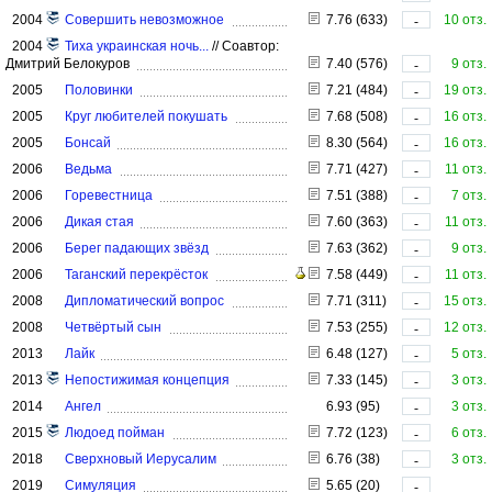
2004
Совершить невозможное
7.76 (633)
10 отз.
-
2004
Тиха украинская ночь...
//
Соавтор:
Дмитрий Белокуров
7.40 (576)
9 отз.
-
2005
Половинки
7.21 (484)
19 отз.
-
2005
Круг любителей покушать
7.68 (508)
16 отз.
-
2005
Бонсай
8.30 (564)
16 отз.
-
2006
Ведьма
7.71 (427)
11 отз.
-
2006
Горевестница
7.51 (388)
7 отз.
-
2006
Дикая стая
7.60 (363)
11 отз.
-
2006
Берег падающих звёзд
7.63 (362)
9 отз.
-
2006
Таганский перекрёсток
7.58 (449)
11 отз.
-
2008
Дипломатический вопрос
7.71 (311)
15 отз.
-
2008
Четвёртый сын
7.53 (255)
12 отз.
-
2013
Лайк
6.48 (127)
5 отз.
-
2013
Непостижимая концепция
7.33 (145)
3 отз.
-
2014
Ангел
6.93 (95)
3 отз.
-
2015
Людоед пойман
7.72 (123)
6 отз.
-
2018
Сверхновый Иерусалим
6.76 (38)
3 отз.
-
2019
Симуляция
5.65 (20)
-