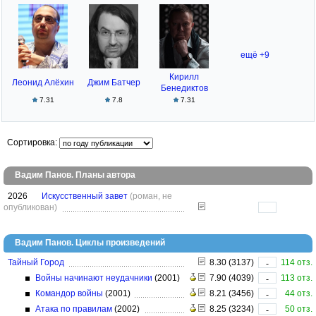
ещё +9
Кирилл
Леонид Алёхин
Джим Батчер
Бенедиктов
7.31
7.8
7.31
Сортировка:
Вадим Панов. Планы автора
2026
Искусственный завет
(роман, не
опубликован)
Вадим Панов. Циклы произведений
Тайный Город
8.30 (3137)
114 отз.
-
Войны начинают неудачники
(2001)
7.90 (4039)
113 отз.
-
Командор войны
(2001)
8.21 (3456)
44 отз.
-
Атака по правилам
(2002)
8.25 (3234)
50 отз.
-