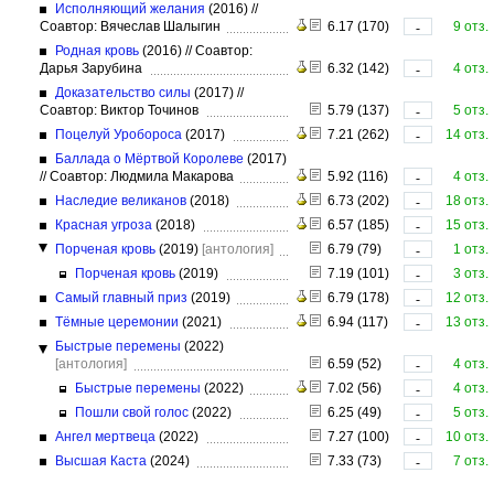
Исполняющий желания
(2016)
//
Соавтор: Вячеслав Шалыгин
6.17 (170)
9 отз.
-
Родная кровь
(2016)
//
Соавтор:
Дарья Зарубина
6.32 (142)
4 отз.
-
Доказательство силы
(2017)
//
Соавтор: Виктор Точинов
5.79 (137)
5 отз.
-
Поцелуй Уробороса
(2017)
7.21 (262)
14 отз.
-
Баллада о Мёртвой Королеве
(2017)
//
Соавтор: Людмила Макарова
5.92 (116)
4 отз.
-
Наследие великанов
(2018)
6.73 (202)
18 отз.
-
Красная угроза
(2018)
6.57 (185)
15 отз.
-
Порченая кровь
(2019)
[антология]
6.79 (79)
1 отз.
-
Порченая кровь
(2019)
7.19 (101)
3 отз.
-
Самый главный приз
(2019)
6.79 (178)
12 отз.
-
Тёмные церемонии
(2021)
6.94 (117)
13 отз.
-
Быстрые перемены
(2022)
[антология]
6.59 (52)
4 отз.
-
Быстрые перемены
(2022)
7.02 (56)
4 отз.
-
Пошли свой голос
(2022)
6.25 (49)
5 отз.
-
Ангел мертвеца
(2022)
7.27 (100)
10 отз.
-
Высшая Каста
(2024)
7.33 (73)
7 отз.
-