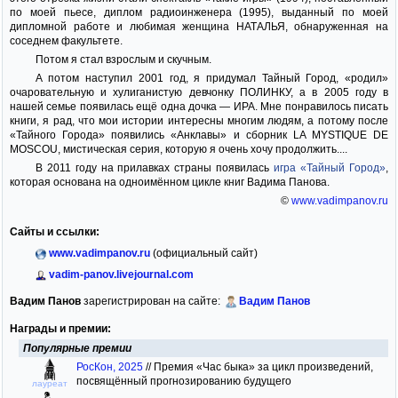
по моей пьесе, диплом радиоинженера (1995), выданный по моей
дипломной работе и любимая женщина НАТАЛЬЯ, обнаруженная на
соседнем факультете.
Потом я стал взрослым и скучным.
А потом наступил 2001 год, я придумал Тайный Город, «родил»
очаровательную и хулиганистую девчонку ПОЛИНКУ, а в 2005 году в
нашей семье появилась ещё одна дочка — ИРА. Мне понравилось писать
книги, я рад, что мои истории интересны многим людям, а потому после
«Тайного Города» появились «Анклавы» и сборник LA MYSTIQUE DE
MOSCOU, мистическая серия, которую я очень хочу продолжить....
В 2011 году на прилавках страны появилась
игра «Тайный Город»
,
которая основана на одноимённом цикле книг Вадима Панова.
©
www.vadimpanov.ru
Сайты и ссылки:
www.vadimpanov.ru
(официальный сайт)
vadim-panov.livejournal.com
Вадим Панов
зарегистрирован на сайте:
Вадим Панов
Награды и премии:
Популярные премии
РосКон, 2025
//
Премия «Час быка» за цикл произведений,
посвящённый прогнозированию будущего
лауреат