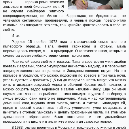
ярких героико-романтических
эпизодов в моей биографии нет. Я
не служил снайпером элитного
спецподразделения, не бился на баррикадах, не бродяжничал, не
увлекался сектанскими проповедями, а черным поясам предпочитаю
кожаные. Как говорится: что есть, то и кушайте, фантазировать о себе не
люблю.
Итак.
Родился 15 ноября 1972 года в классической семье военного
имперского образца. Папа менял гарнизоны и страны, мама
перемещалась следом, я — в арьергарде. О количестве школ, которые я
сменил за время учебы, историки спорят до сих пор.
Родителей своих люблю и горжусь. Папа в свое время учил арабов
воевать с евреями, потом оккупировал несчастных мадьяр, а в перерывах
защищал завоевания социализма в Западном военном округе. На его
примере я убедился, что можно, подскочив по тревоге в три часа ночи,
успеть одеться и добежать (1,5 км) до казарм за шесть минут, что можно
жить в двадцатиградусный мороз в обычной брезентовой палатке, и
можно собрать ведро боровиков в самом «гиблом» лесу. Еще он меня
научил, что главное на рыбалке — тихо посидеть с удочкой на берегу, а
лучше русской бани ничего не придумано. Мама у нас контролировала
домашний очаг, выучила меня писать, читать и считать. Благодаря ей,
придя в первый класс я знал таблицу умножения, умел складывать и
вычитать в столбик, умножать и делить трехзначные числа. На этом мое
«домашнее» образование было закончено, и все дальнейшие
премудрости и в школе и в институте я постигал самостоятельно.
В 1983 году мы вернулись в Москву, и я, наконец-то, отучился в одной