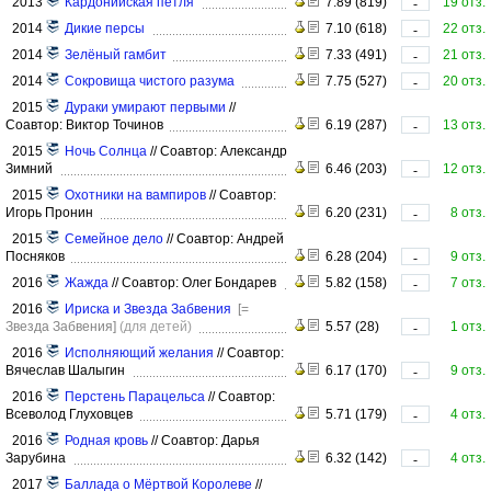
2013
Кардонийская петля
7.89 (819)
19 отз.
-
2014
Дикие персы
7.10 (618)
22 отз.
-
2014
Зелёный гамбит
7.33 (491)
21 отз.
-
2014
Сокровища чистого разума
7.75 (527)
20 отз.
-
2015
Дураки умирают первыми
//
Соавтор: Виктор Точинов
6.19 (287)
13 отз.
-
2015
Ночь Солнца
//
Соавтор: Александр
Зимний
6.46 (203)
12 отз.
-
2015
Охотники на вампиров
//
Соавтор:
Игорь Пронин
6.20 (231)
8 отз.
-
2015
Семейное дело
//
Соавтор: Андрей
Посняков
6.28 (204)
9 отз.
-
2016
Жажда
//
Соавтор: Олег Бондарев
5.82 (158)
7 отз.
-
2016
Ириска и Звезда Забвения
[=
Звезда Забвения]
(для детей)
5.57 (28)
1 отз.
-
2016
Исполняющий желания
//
Соавтор:
Вячеслав Шалыгин
6.17 (170)
9 отз.
-
2016
Перстень Парацельса
//
Соавтор:
Всеволод Глуховцев
5.71 (179)
4 отз.
-
2016
Родная кровь
//
Соавтор: Дарья
Зарубина
6.32 (142)
4 отз.
-
2017
Баллада о Мёртвой Королеве
//