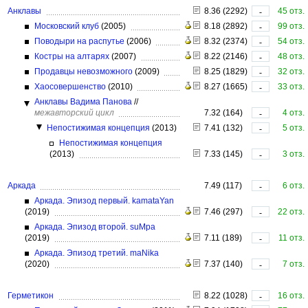
Анклавы
8.36 (2292)
45 отз.
-
Московский клуб
(2005)
8.18 (2892)
99 отз.
-
Поводыри на распутье
(2006)
8.32 (2374)
54 отз.
-
Костры на алтарях
(2007)
8.22 (2146)
48 отз.
-
Продавцы невозможного
(2009)
8.25 (1829)
32 отз.
-
Хаосовершенство
(2010)
8.27 (1665)
33 отз.
-
Анклавы Вадима Панова
//
межавторский цикл
7.32 (164)
4 отз.
-
Непостижимая концепция
(2013)
7.41 (132)
5 отз.
-
Непостижимая концепция
(2013)
7.33 (145)
3 отз.
-
Аркада
7.49 (117)
6 отз.
-
Аркада. Эпизод первый. kamataYan
(2019)
7.46 (297)
22 отз.
-
Аркада. Эпизод второй. suMpa
(2019)
7.11 (189)
11 отз.
-
Аркада. Эпизод третий. maNika
(2020)
7.37 (140)
7 отз.
-
Герметикон
8.22 (1028)
16 отз.
-