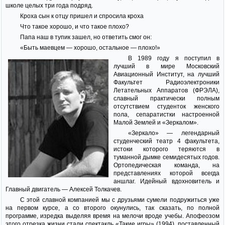
школе целых три года подряд.
Кроха сын к отцу пришел и спросила кроха
Что такое хорошо, и что такое плохо?
Папа наш в тупик зашел, но ответить смог он:
«Быть маевцем — хорошо, остальное — плохо!»
В 1989 году я поступил в
лучший в мире Московский
Авиационный Институт, на лучший
Факультет Радиоэлектроники
Летательных Аппаратов (ФРЭЛА),
славный практически полным
отсутствием студенток женского
пола, сепаратистки настроенной
Малой Землей и «Зеркалом».
«Зеркало» — легендарный
студенческий театр 4 факультета,
истоки которого теряются в
туманной дымке семидесятых годов.
Ортопедическая команда, на
представлениях которой всегда
аншлаг. Идейный вдохновитель и
Главный двигатель — Алексей Толкачев.
С этой славной компанией мы с друзьями сумели подружиться уже
на первом курсе, а со второго окунулись, так сказать, по полной
программе, изредка выделяя время на мелочи вроде учебы. Апофеозом
этого отрезка жизни стали спектакль «Такие игры» (1994), поставленный