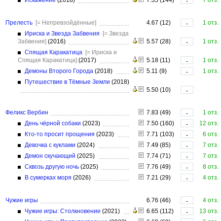
Искажение
(2018)
7.35 (144)
7 отз.
-
Прелесть
[= Непревзойдённые]
4.67 (12)
1 отз.
-
Ириска и Звезда Забвения
[= Звезда
Забвения]
(2016)
5.57 (28)
1 отз.
-
Спящая Каракатица
[= Ириска и
Спящая Каракатица]
(2017)
5.18 (11)
1 отз.
-
Демоны Второго Города
(2018)
5.11 (9)
1 отз.
-
Путешествие в Тёмные Земли
(2018)
5.50 (10)
-
Феликс Вербин
7.83 (49)
1 отз.
-
День чёрной собаки
(2023)
7.50 (160)
12 отз.
-
Кто-то просит прощения
(2023)
7.71 (103)
6 отз.
-
Девочка с куклами
(2024)
7.49 (85)
7 отз.
-
Демон скучающий
(2025)
7.74 (71)
7 отз.
-
Сквозь другую ночь
(2025)
7.76 (49)
8 отз.
-
В сумерках моря
(2026)
7.21 (29)
4 отз.
-
Чужие игры
6.76 (46)
4 отз.
-
Чужие игры: Столкновение
(2021)
6.65 (112)
13 отз.
-