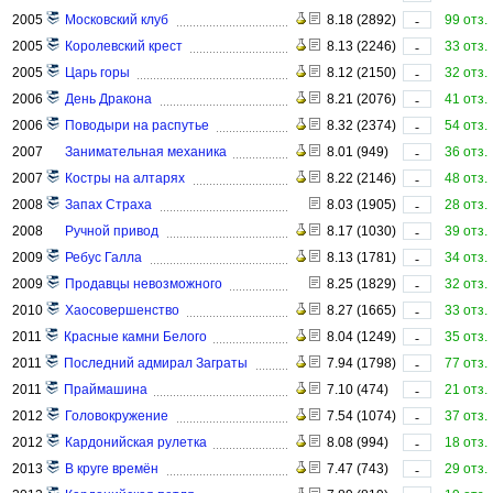
2005
Московский клуб
8.18 (2892)
99 отз.
-
2005
Королевский крест
8.13 (2246)
33 отз.
-
2005
Царь горы
8.12 (2150)
32 отз.
-
2006
День Дракона
8.21 (2076)
41 отз.
-
2006
Поводыри на распутье
8.32 (2374)
54 отз.
-
2007
Занимательная механика
8.01 (949)
36 отз.
-
2007
Костры на алтарях
8.22 (2146)
48 отз.
-
2008
Запах Страха
8.03 (1905)
28 отз.
-
2008
Ручной привод
8.17 (1030)
39 отз.
-
2009
Ребус Галла
8.13 (1781)
34 отз.
-
2009
Продавцы невозможного
8.25 (1829)
32 отз.
-
2010
Хаосовершенство
8.27 (1665)
33 отз.
-
2011
Красные камни Белого
8.04 (1249)
35 отз.
-
2011
Последний адмирал Заграты
7.94 (1798)
77 отз.
-
2011
Праймашина
7.10 (474)
21 отз.
-
2012
Головокружение
7.54 (1074)
37 отз.
-
2012
Кардонийская рулетка
8.08 (994)
18 отз.
-
2013
В круге времён
7.47 (743)
29 отз.
-