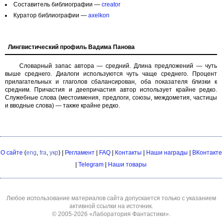
Составитель библиографии —
creator
Куратор библиографии —
axelkon
Лингвистический профиль Вадима Панова
Словарный запас автора — средний. Длина предложений — чуть
выше среднего. Диалоги используются чуть чаще среднего. Процент
прилагательных и глаголов сбалансирован, оба показателя близки к
средним. Причастия и деепричастия автор использует крайне редко.
Служебные слова (местоимения, предлоги, союзы, междометия, частицы
и вводные слова) — также крайне редко.
О сайте
(
eng
,
fra
,
укр
) |
Регламент
|
FAQ
|
Контакты
|
Наши награды
|
ВКонтакте
|
Telegram
|
Наши товары
Любое использование материалов сайта допускается только с указанием
активной ссылки на источник.
© 2005-2026
«Лаборатория Фантастики»
.