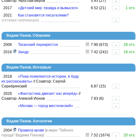
Соавтор: Ярослав Веров
5.93 (27)
-
2017
«Детский мир: правда и вымысел»
6.52 (21)
1 отз.
-
2021
Как становятся писателями?
(сетевая публикация)
-
Вадим Панов. Сборники
2006
Таганский перекрёсток
7.90 (673)
28 отз.
-
2016
Зандр
7.42 (242)
18 отз.
-
Вадим Панов. Интервью
2018
«Пока появляются истории, я буду
их рассказывать»
//
Соавтор: Сергей
Серебрянский
6.87 (15)
-
2026
«Фантастика двигает нас вперёд»
//
Соавтор: Алексей Ионов
7.83 (6)
-
«Москва — город мистический»
-
Вадим Панов. Антологии
2004
Правила крови
[в мире "Тайного
города" Вадима Панова]
7.52 (1674)
20 отз.
-