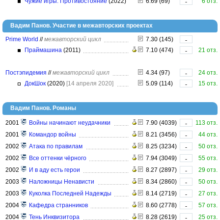
Чужие игры: Противостояние
(2022)
6.69 (69)
6 отз.
-
Вадим Панов. Участие в межавторских проектах
Prime World
//
межавторский цикл
7.30 (145)
-
Праймашина
(2011)
7.10 (474)
21 отз.
-
Постэпидемия
//
межавторский цикл
4.34 (97)
24 отз.
-
ДокШок
(2020)
[14 апреля 2020]
5.09 (114)
15 отз.
-
Вадим Панов. Романы
2001
Войны начинают неудачники
7.90 (4039)
113 отз.
-
2001
Командор войны
8.21 (3456)
44 отз.
-
2002
Атака по правилам
8.25 (3234)
50 отз.
-
2002
Все оттенки чёрного
7.94 (3049)
55 отз.
-
2002
И в аду есть герои
8.27 (2897)
29 отз.
-
2003
Наложницы Ненависти
8.34 (2860)
50 отз.
-
2003
Куколка Последней Надежды
8.14 (2719)
27 отз.
-
2004
Кафедра странников
8.60 (2778)
57 отз.
-
2004
Тень Инквизитора
8.28 (2619)
25 отз.
-