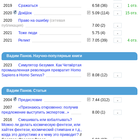
2019
Сражаться
6.58 (36)
1 отз.
-
2020
ДокШок
5.09 (114)
15 отз.
-
2020
Право на ошибку
(сетевая
публикация)
7.00 (2)
-
2021
Тоже люди
5.75 (4)
-
2021
Реликт
7.05 (39)
4 отз.
-
Вадим Панов. Научно-популярные книги
2023
Симулятор безумия. Как Четвёртая
промышленная революция превратит Homo
Sapiens в Homo Servus?
8.08 (12)
-
Вадим Панов. Статьи
2004
Предисловие
7.44 (312)
-
2007
«Признаюсь откровенно: получив
предложение выступить экспертом...»
8.00 (1)
-
2016
Смешивать или взбалтывать?
Можно ли делать космическую фентези, или
хайтек фентези, космический стимпанк и т.д.,
когда это допустимо и к чему это приводит?
//