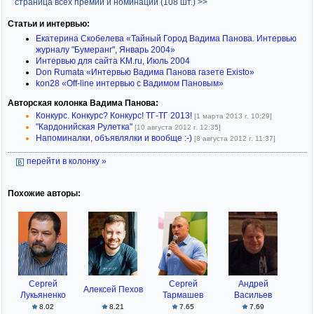
страница всех премий и номинаций (108 шт.) >>
Статьи и интервью:
Екатерина Скобелева «Тайный Город Вадима Панова. Интервью
журналу "Бумеранг", Январь 2004»
Интервью для сайта KM.ru, Июль 2004
Don Rumata «Интервью Вадима Панова газете Existo»
kon28 «Off-line интервью с Вадимом Пановым»
Авторская колонка Вадима Панова:
Конкурс. Конкурс? Конкурс! ТГ-ТГ 2013!
[1 марта 2013 г. 10:29]
"Кардонийская Рулетка"
[10 августа 2012 г. 12:35]
Напоминалки, объявлялки и вообще :-)
[8 августа 2012 г. 11:37]
перейти в колонку »
Похожие авторы:
Сергей
Сергей
Андрей
Алексей Пехов
Лукьяненко
Тармашев
Васильев
8.02
8.21
7.65
7.69