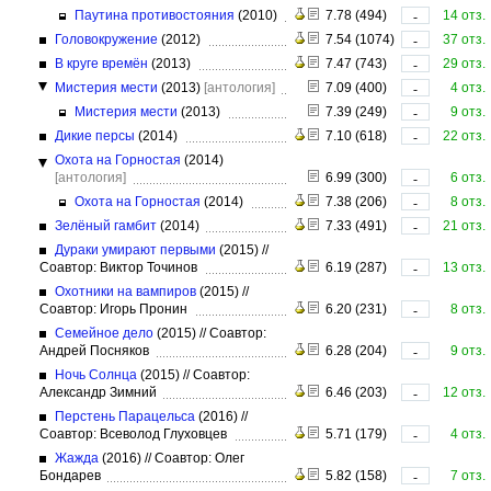
Паутина противостояния
(2010)
7.78 (494)
14 отз.
-
Головокружение
(2012)
7.54 (1074)
37 отз.
-
В круге времён
(2013)
7.47 (743)
29 отз.
-
Мистерия мести
(2013)
[антология]
7.09 (400)
4 отз.
-
Мистерия мести
(2013)
7.39 (249)
9 отз.
-
Дикие персы
(2014)
7.10 (618)
22 отз.
-
Охота на Горностая
(2014)
[антология]
6.99 (300)
6 отз.
-
Охота на Горностая
(2014)
7.38 (206)
8 отз.
-
Зелёный гамбит
(2014)
7.33 (491)
21 отз.
-
Дураки умирают первыми
(2015)
//
Соавтор: Виктор Точинов
6.19 (287)
13 отз.
-
Охотники на вампиров
(2015)
//
Соавтор: Игорь Пронин
6.20 (231)
8 отз.
-
Семейное дело
(2015)
//
Соавтор:
Андрей Посняков
6.28 (204)
9 отз.
-
Ночь Солнца
(2015)
//
Соавтор:
Александр Зимний
6.46 (203)
12 отз.
-
Перстень Парацельса
(2016)
//
Соавтор: Всеволод Глуховцев
5.71 (179)
4 отз.
-
Жажда
(2016)
//
Соавтор: Олег
Бондарев
5.82 (158)
7 отз.
-