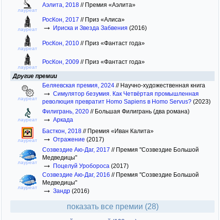
Аэлита, 2018
//
Премия «Аэлита»
лауреат
РосКон, 2017
//
Приз «Алиса»
→
Ириска и Звезда Забвения
(2016)
лауреат
РосКон, 2010
//
Приз «Фантаст года»
лауреат
РосКон, 2009
//
Приз «Фантаст года»
лауреат
Другие премии
Беляевская премия, 2024
//
Научно-художественная книга
→
Симулятор безумия. Как Четвёртая промышленная
лауреат
революция превратит Homo Sapiens в Homo Servus?
(2023)
Филигрань, 2020
//
Большая Филигрань (два романа)
→
Аркада
лауреат
Басткон, 2018
//
Премия «Иван Калита»
→
Отражение
(2017)
лауреат
Созвездие Аю-Даг, 2017
//
Премия "Созвездие Большой
Медведицы"
лауреат
→
Поцелуй Уробороса
(2017)
Созвездие Аю-Даг, 2016
//
Премия "Созвездие Большой
Медведицы"
лауреат
→
Зандр
(2016)
показать все премии (28)