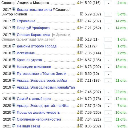
Соавтор: Людмила Макарова
5.92 (116)
4 отз.
-
2017
Доказательство силы
//
Соавтор:
Виктор Точинов
5.79 (137)
5 отз.
-
2017
Отражение
7.47 (207)
14 отз.
-
2017
Поцелуй Уробороса
7.21 (262)
14 отз.
-
2017
Спящая Каракатица
[= Ириска и
Спящая Каракатица]
(для детей)
5.18 (11)
1 отз.
-
2018
Демоны Второго Города
5.11 (9)
1 отз.
-
2018
Искажение
7.35 (144)
7 отз.
-
2018
Красная угроза
6.57 (185)
15 отз.
-
2018
Наследие великанов
6.73 (202)
18 отз.
-
2018
Путешествие в Тёмные Земли
5.50 (10)
-
2019
Аркада. Эпизод второй. suMpa
7.11 (189)
11 отз.
-
2019
Аркада. Эпизод первый. kamataYan
7.46 (297)
22 отз.
-
2019
Самый главный приз
6.79 (178)
12 отз.
-
2020
Аркада. Эпизод третий. maNika
7.37 (140)
7 отз.
-
2020
Прошлое должно умереть
7.59 (265)
10 отз.
-
2020
Скопление неприятностей
7.64 (221)
11 отз.
-
2021
Не видя звёзд
8.06 (202)
9 отз.
-