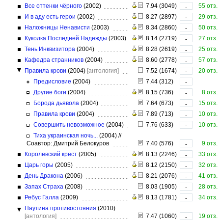
Все оттенки чёрного
(2002)
7.94 (3049)
55 отз.
-
И в аду есть герои
(2002)
8.27 (2897)
29 отз.
-
Наложницы Ненависти
(2003)
8.34 (2860)
50 отз.
-
Куколка Последней Надежды
(2003)
8.14 (2719)
27 отз.
-
Тень Инквизитора
(2004)
8.28 (2619)
25 отз.
-
Кафедра странников
(2004)
8.60 (2778)
57 отз.
-
Правила крови
(2004)
[антология]
7.52 (1674)
20 отз.
-
Предисловие
(2004)
7.44 (312)
-
Другие боги
(2004)
8.15 (736)
8 отз.
-
Борода дьявола
(2004)
7.64 (673)
15 отз.
-
Правила крови
(2004)
7.89 (713)
10 отз.
-
Совершить невозможное
(2004)
7.76 (633)
10 отз.
-
Тиха украинская ночь...
(2004)
//
Соавтор: Дмитрий Белокуров
7.40 (576)
9 отз.
-
Королевский крест
(2005)
8.13 (2246)
33 отз.
-
Царь горы
(2005)
8.12 (2150)
32 отз.
-
День Дракона
(2006)
8.21 (2076)
41 отз.
-
Запах Страха
(2008)
8.03 (1905)
28 отз.
-
Ребус Галла
(2009)
8.13 (1781)
34 отз.
-
Паутина противостояния
(2010)
[антология]
7.47 (1060)
19 отз.
-