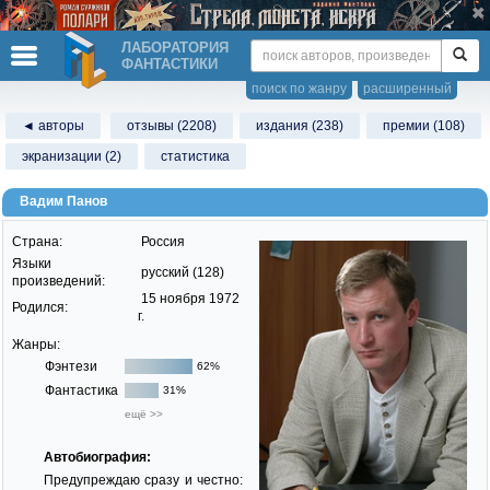
ЛАБОРАТОРИЯ
ФАНТАСТИКИ
поиск по жанру
расширенный
◄ авторы
отзывы (2208)
издания (238)
премии (108)
экранизации (2)
статистика
Вадим Панов
Страна:
Россия
Языки
русский (128)
произведений:
15 ноября 1972
Родился:
г.
Жанры:
Фэнтези
62%
Фантастика
31%
ещё >>
Автобиография:
Предупреждаю сразу и честно: