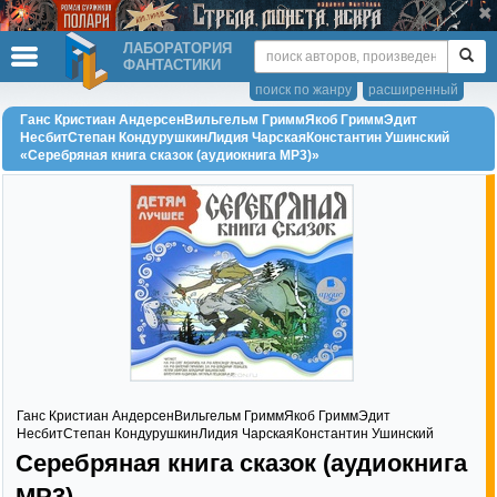
ЛАБОРАТОРИЯ
ФАНТАСТИКИ
поиск по жанру
расширенный
Ганс Кристиан АндерсенВильгельм ГриммЯкоб ГриммЭдит
НесбитСтепан КондурушкинЛидия ЧарскаяКонстантин Ушинский
«Серебряная книга сказок (аудиокнига MP3)»
Ганс Кристиан АндерсенВильгельм ГриммЯкоб ГриммЭдит
НесбитСтепан КондурушкинЛидия ЧарскаяКонстантин Ушинский
Серебряная книга сказок (аудиокнига
MP3)